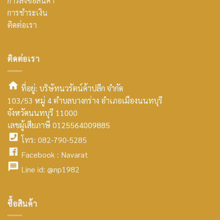
การสั่งซื้อสินค้า
การชำระเงิน
ติดต่อเรา
ติดต่อเรา
ที่อยู่: บริษัทนวรัตน์ค้าปลีก จำกัด
103/53 หมู่ 4 ตำบลบางกร่าง อำเภอเมืองนนทบุรี
smt2
จังหวัดนนทบุรี 11000
home
เลขผู้เสียภาษี 0125564009885
โทร: 082-790-5285
icon
facebook
Facebook :
Navarat
facebook
icon
Line id:
@np1982
icon
facebook
ซื้อสินค้า
icon