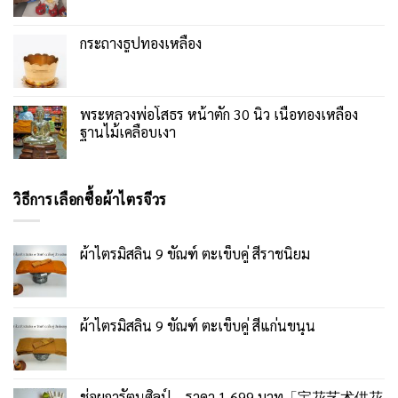
กระถางธูปทองเหลือง
พระหลวงพ่อโสธร หน้าตัก 30 นิ้ว เนื้อทองเหลือง
ฐานไม้เคลือบเงา
วิธีการเลือกซื้อผ้าไตรจีวร
ผ้าไตรมิสลิน 9 ขัณฑ์ ตะเข็บคู่ สีราชนิยม
ผ้าไตรมิสลิน 9 ขัณฑ์ ตะเข็บคู่ สีแก่นขนุน
ช่อผการัตนศิลป์ – ราคา 1,699 บาท「宝花艺术供花