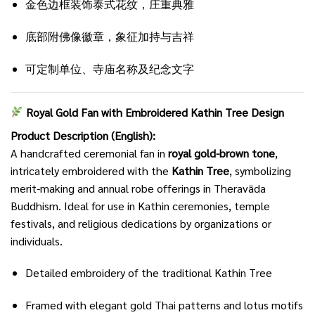
金色边框装饰泰式花纹，庄重典雅
底部附佛像徽章，象征加持与吉祥
可定制单位、寺庙名称及纪念文字
Royal Gold Fan with Embroidered Kathin Tree Design
Product Description (English):
A handcrafted ceremonial fan in
royal gold-brown tone
,
intricately embroidered with the
Kathin Tree
, symbolizing
merit-making and annual robe offerings in Theravāda
Buddhism. Ideal for use in Kathin ceremonies, temple
festivals, and religious dedications by organizations or
individuals.
Detailed embroidery of the traditional Kathin Tree
Framed with elegant gold Thai patterns and lotus motifs