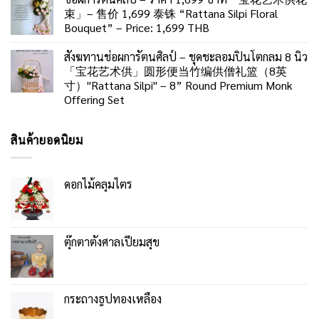
束」– 售价 1,699 泰铢 “Rattana Silpi Floral
Bouquet” – Price: 1,699 THB
สังฆทานช่อผการัตนศิลป์ – ชุดชะลอมปิ่นโตกลม 8 นิ้ว
「宝花艺术供」圆形便当竹编供僧礼篮（8英
寸）"Rattana Silpi" – 8” Round Premium Monk
Offering Set
สินค้ายอดนิยม
ดอกไม้คลุมไตร
ตุ๊กตาตั้งศาลเปี่ยมสุข
กระถางธูปทองเหลือง