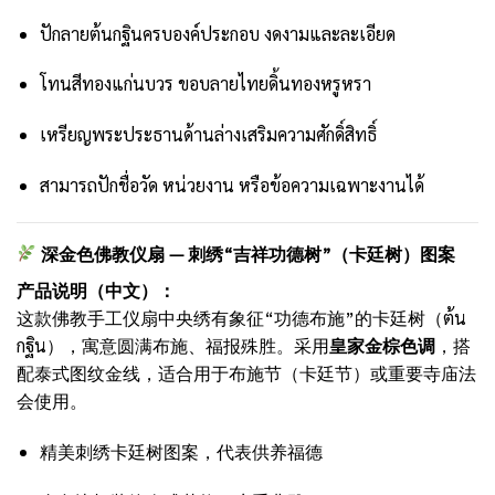
ปักลายต้นกฐินครบองค์ประกอบ งดงามและละเอียด
โทนสีทองแก่นบวร ขอบลายไทยดิ้นทองหรูหรา
เหรียญพระประธานด้านล่างเสริมความศักดิ์สิทธิ์
สามารถปักชื่อวัด หน่วยงาน หรือข้อความเฉพาะงานได้
深金色佛教仪扇 — 刺绣“吉祥功德树”（卡廷树）图案
产品说明（中文）：
这款佛教手工仪扇中央绣有象征“功德布施”的卡廷树（ต้น
กฐิน），寓意圆满布施、福报殊胜。采用
皇家金棕色调
，搭
配泰式图纹金线，适合用于布施节（卡廷节）或重要寺庙法
会使用。
精美刺绣卡廷树图案，代表供养福德