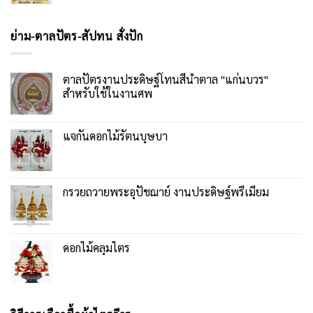
ย่าม-ตาลปัตร-สัปทน สั่งปัก
ตาลปัตรงานประดิษฐ์โทนสีน้ำตาล "แก่นบวร"
สำหรับใช้ในงานศพ
แจกันดอกไม้รัตนบุษบา
กรวยถวายพระอุปัชฌาย์ งานประดิษฐ์พรีเมียม
ดอกไม้คลุมไตร