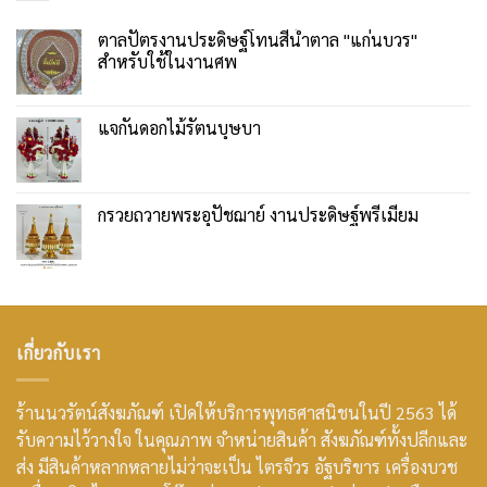
ตาลปัตรงานประดิษฐ์โทนสีน้ำตาล "แก่นบวร"
สำหรับใช้ในงานศพ
แจกันดอกไม้รัตนบุษบา
กรวยถวายพระอุปัชฌาย์ งานประดิษฐ์พรีเมียม
เกี่ยวกับเรา
ร้านนวรัตน์สังฆภัณฑ์ เปิดให้บริการพุทธศาสนิชนในปี 2563 ได้
รับความไว้วางใจ ในคุณภาพ จำหน่ายสินค้า สังฆภัณฑ์ทั้งปลีกและ
ส่ง มีสินค้าหลากหลายไม่ว่าจะเป็น ไตรจีวร อัฐบริขาร เครื่องบวช