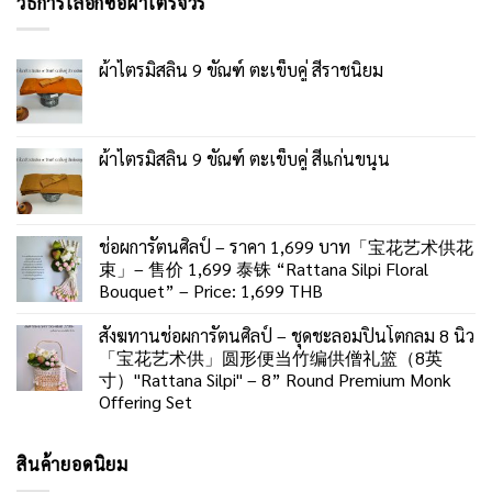
วิธีการเลือกซื้อผ้าไตรจีวร
ผ้าไตรมิสลิน 9 ขัณฑ์ ตะเข็บคู่ สีราชนิยม
ผ้าไตรมิสลิน 9 ขัณฑ์ ตะเข็บคู่ สีแก่นขนุน
ช่อผการัตนศิลป์ – ราคา 1,699 บาท「宝花艺术供花
束」– 售价 1,699 泰铢 “Rattana Silpi Floral
Bouquet” – Price: 1,699 THB
สังฆทานช่อผการัตนศิลป์ – ชุดชะลอมปิ่นโตกลม 8 นิ้ว
「宝花艺术供」圆形便当竹编供僧礼篮（8英
寸）"Rattana Silpi" – 8” Round Premium Monk
Offering Set
สินค้ายอดนิยม