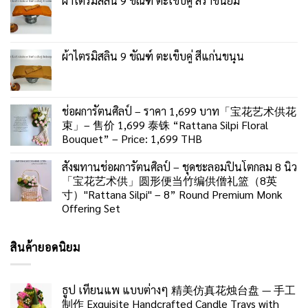
ผ้าไตรมิสลิน 9 ขัณฑ์ ตะเข็บคู่ สีราชนิยม
ผ้าไตรมิสลิน 9 ขัณฑ์ ตะเข็บคู่ สีแก่นขนุน
ช่อผการัตนศิลป์ – ราคา 1,699 บาท「宝花艺术供花
束」– 售价 1,699 泰铢 “Rattana Silpi Floral
Bouquet” – Price: 1,699 THB
สังฆทานช่อผการัตนศิลป์ – ชุดชะลอมปิ่นโตกลม 8 นิ้ว
「宝花艺术供」圆形便当竹编供僧礼篮（8英
寸）"Rattana Silpi" – 8” Round Premium Monk
Offering Set
สินค้ายอดนิยม
ธูป เทียนแพ แบบต่างๆ 精美仿真花烛台盘 — 手工
制作 Exquisite Handcrafted Candle Trays with