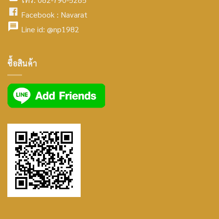
icon
facebook
Facebook :
Navarat
facebook
icon
Line id:
@np1982
icon
facebook
ซื้อสินค้า
icon