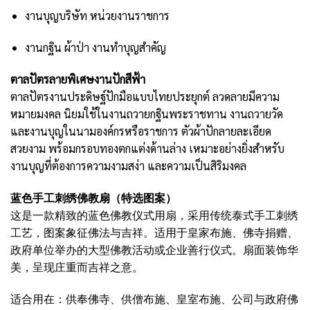
งานบุญบริษัท หน่วยงานราชการ
งานกฐิน ผ้าป่า งานทำบุญสำคัญ
ตาลปัตรลายพิเศษงานปักสีฟ้า
ตาลปัตรงานประดิษฐ์ปักมือแบบไทยประยุกต์ ลวดลายมีความ
หมายมงคล นิยมใช้ในงานถวายกฐินพระราชทาน งานถวายวัด
และงานบุญในนามองค์กรหรือราชการ ตัวผ้าปักลายละเอียด
สวยงาม พร้อมกรอบทองตกแต่งด้านล่าง เหมาะอย่างยิ่งสำหรับ
งานบุญที่ต้องการความงามสง่า และความเป็นสิริมงคล
蓝色手工刺绣佛教扇（特选图案）
这是一款精致的蓝色佛教仪式用扇，采用传统泰式手工刺绣
工艺，图案象征佛法与吉祥。适用于皇家布施、佛寺捐赠、
政府单位举办的大型佛教活动或企业善行仪式。扇面装饰华
美，呈现庄重而吉祥之意。
适合用在：供奉佛寺、供僧布施、皇室布施、公司与政府佛