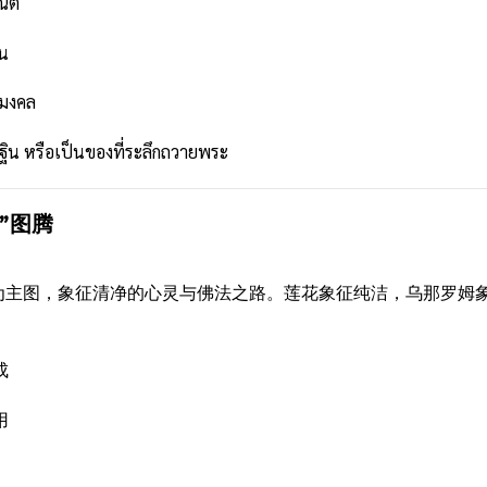
ณีต
้น
ิมงคล
ฐิน หรือเป็นของที่ระลึกถวายพระ
”图腾
为主图，象征清净的心灵与佛法之路。莲花象征纯洁，乌那罗姆
成
用