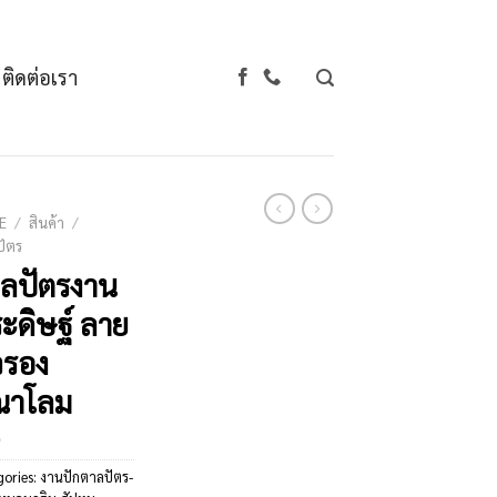
ติดต่อเรา
E
/
สินค้า
/
ัตร
ลปัตรงาน
ะดิษฐ์ ลาย
วรอง
ณาโลม
gories:
งานปักตาลปัตร-