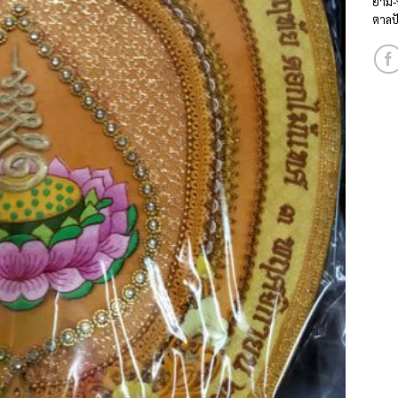
ย่าม
ตาลป