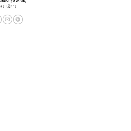
-หมอนกฐิน-สัปทน
,
ัตร
,
บริการ