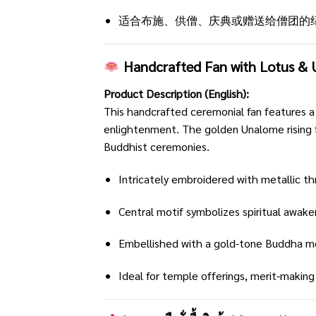
适合布施、供僧、庆典或赠送给僧团的
Handcrafted Fan with Lotus & 
Product Description (English):
This handcrafted ceremonial fan features a
enlightenment. The golden Unalome rising fr
Buddhist ceremonies.
Intricately embroidered with metallic th
Central motif symbolizes spiritual awake
Embellished with a gold-tone Buddha m
Ideal for temple offerings, merit-making