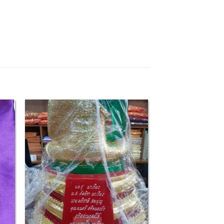
 to
Add to
list
Wishlist