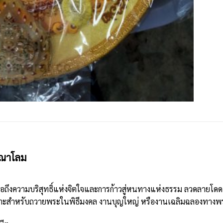
ุณาโลม
อถึงความบริสุทธิ์แห่งจิตใจและการก้าวสู่หนทางแห่งธรรม ลวดลายโดด
มาะสำหรับถวายพระในพิธีมงคล งานบุญใหญ่ หรืองานเฉลิมฉลองทาง