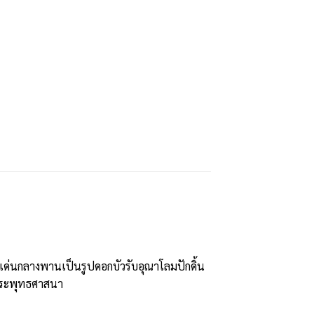
เด่นกลางพานเป็นรูปดอกบัวรับอุณาโลมปักดิ้น
พระพุทธศาสนา