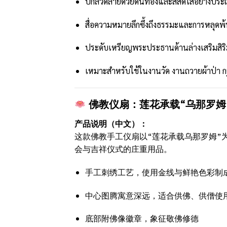
ปักลวดลายด้วยดิ้นทองและสีสดใสอย่างประ
สื่อความหมายลึกซึ้งถึงธรรมะและการหลุดพ
ประดับเหรียญพระประธานด้านล่างเสริมสิร
เหมาะสำหรับใช้ในงานวัด งานถวายผ้าป่า ก
佛教仪扇：莲花承载“乌那罗姆
产品说明（中文）：
这款佛教手工仪扇以“莲花承载乌那罗姆”
会与吉祥仪式的庄重用品。
手工刺绣工艺，使用金线与鲜艳色彩制
中心图腾寓意深远，适合供佛、供僧使
底部附佛像徽章，象征敬佛修德