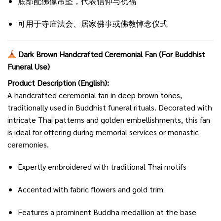
底部配佛像吊坠，代表信仰与祝福
可用于寺庙法会、居家佛事或佛教悼念仪式
Dark Brown Handcrafted Ceremonial Fan (For Buddhist
Funeral Use)
Product Description (English):
A handcrafted ceremonial fan in deep brown tones,
traditionally used in Buddhist funeral rituals. Decorated with
intricate Thai patterns and golden embellishments, this fan
is ideal for offering during memorial services or monastic
ceremonies.
Expertly embroidered with traditional Thai motifs
Accented with fabric flowers and gold trim
Features a prominent Buddha medallion at the base