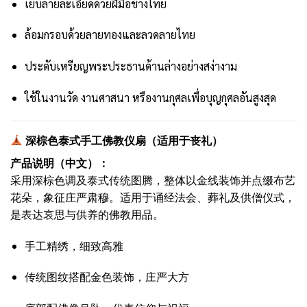
เย็บลายละเอียดด้วยฝีมือช่างไทย
ล้อมกรอบด้วยลายทองและลวดลายไทย
ประดับเหรียญพระประธานด้านล่างอย่างสง่างาม
ใช้ในงานวัด งานศาสนา หรืองานกุศลเพื่อบุญกุศลอันสูงสุด
深棕色泰式手工佛教仪扇（适用于丧礼）
产品说明（中文）：
采用深棕色调及泰式传统图腾，整体以金线装饰并点缀布艺
花朵，象征庄严肃穆。适用于诵经法会、葬礼及供僧仪式，
是表达哀思与供养的佛教用品。
手工精绣，细致高雅
传统图纹搭配金色装饰，庄严大方