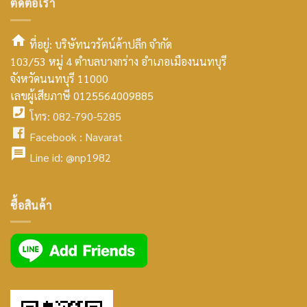
ติดต่อเรา
ที่อยู่: บริษัทนวรัตน์ค้าปลีก จำกัด
103/53 หมู่ 4 ตำบลบางกร่าง อำเภอเมืองนนทบุรี
smt2
จังหวัดนนทบุรี 11000
home
เลขผู้เสียภาษี 0125564009885
โทร: 082-790-5285
icon
facebook
Facebook :
Navarat
facebook
icon
Line id:
@np1982
icon
facebook
ซื้อสินค้า
icon