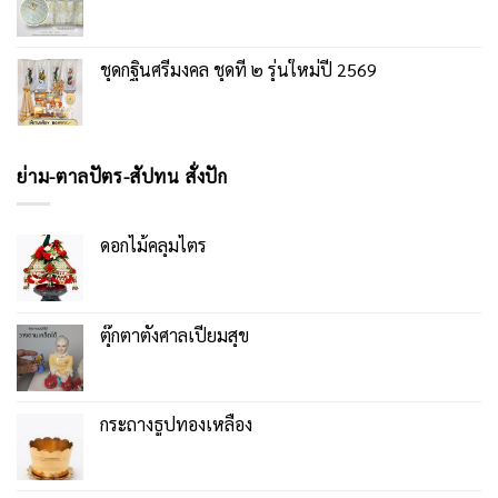
ชุดกฐินศรีมงคล ชุดที่ ๒ รุ่นใหม่ปี 2569
ย่าม-ตาลปัตร-สัปทน สั่งปัก
ดอกไม้คลุมไตร
ตุ๊กตาตั้งศาลเปี่ยมสุข
กระถางธูปทองเหลือง