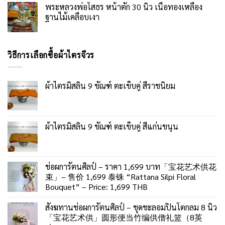
พระหลวงพ่อโสธร หน้าตัก 30 นิ้ว เนื้อทองเหลือง
ฐานไม้เคลือบเงา
วิธีการเลือกซื้อผ้าไตรจีวร
ผ้าไตรมิสลิน 9 ขัณฑ์ ตะเข็บคู่ สีราชนิยม
ผ้าไตรมิสลิน 9 ขัณฑ์ ตะเข็บคู่ สีแก่นขนุน
ช่อผการัตนศิลป์ – ราคา 1,699 บาท「宝花艺术供花
束」– 售价 1,699 泰铢 “Rattana Silpi Floral
Bouquet” – Price: 1,699 THB
สังฆทานช่อผการัตนศิลป์ – ชุดชะลอมปิ่นโตกลม 8 นิ้ว
「宝花艺术供」圆形便当竹编供僧礼篮（8英