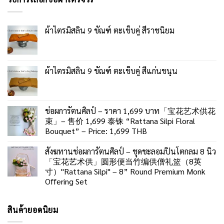
ผ้าไตรมิสลิน 9 ขัณฑ์ ตะเข็บคู่ สีราชนิยม
ผ้าไตรมิสลิน 9 ขัณฑ์ ตะเข็บคู่ สีแก่นขนุน
ช่อผการัตนศิลป์ – ราคา 1,699 บาท「宝花艺术供花
束」– 售价 1,699 泰铢 “Rattana Silpi Floral
Bouquet” – Price: 1,699 THB
สังฆทานช่อผการัตนศิลป์ – ชุดชะลอมปิ่นโตกลม 8 นิ้ว
「宝花艺术供」圆形便当竹编供僧礼篮（8英
寸）"Rattana Silpi" – 8” Round Premium Monk
Offering Set
สินค้ายอดนิยม