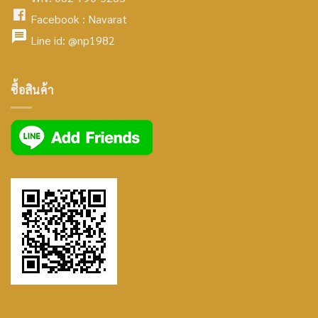
icon
facebook
Facebook :
Navarat
facebook
icon
Line id:
@np1982
icon
facebook
ซื้อสินค้า
icon