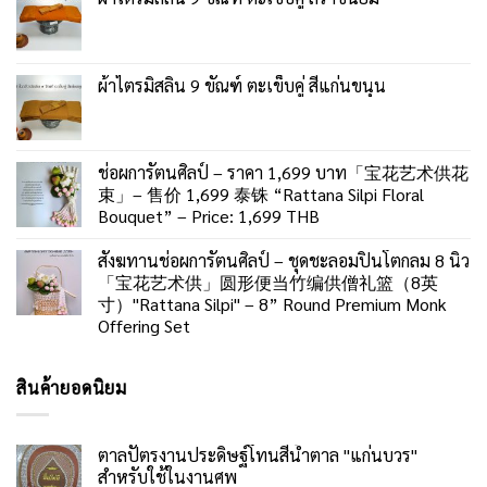
ผ้าไตรมิสลิน 9 ขัณฑ์ ตะเข็บคู่ สีแก่นขนุน
ช่อผการัตนศิลป์ – ราคา 1,699 บาท「宝花艺术供花
束」– 售价 1,699 泰铢 “Rattana Silpi Floral
Bouquet” – Price: 1,699 THB
สังฆทานช่อผการัตนศิลป์ – ชุดชะลอมปิ่นโตกลม 8 นิ้ว
「宝花艺术供」圆形便当竹编供僧礼篮（8英
寸）"Rattana Silpi" – 8” Round Premium Monk
Offering Set
สินค้ายอดนิยม
ตาลปัตรงานประดิษฐ์โทนสีน้ำตาล "แก่นบวร"
สำหรับใช้ในงานศพ