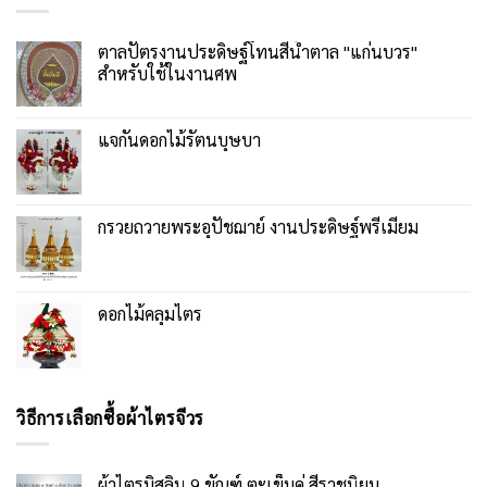
ตาลปัตรงานประดิษฐ์โทนสีน้ำตาล "แก่นบวร"
สำหรับใช้ในงานศพ
แจกันดอกไม้รัตนบุษบา
กรวยถวายพระอุปัชฌาย์ งานประดิษฐ์พรีเมียม
ดอกไม้คลุมไตร
วิธีการเลือกซื้อผ้าไตรจีวร
ผ้าไตรมิสลิน 9 ขัณฑ์ ตะเข็บคู่ สีราชนิยม