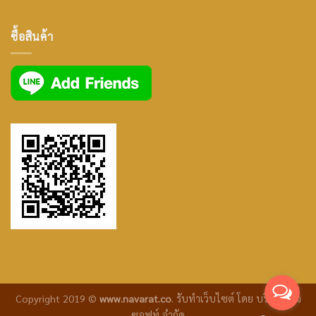
icon
facebook
ซื้อสินค้า
icon
Copyright 2019 ©
www.navarat.co
.
รับทำเว็บไซต์
โดย บริษัท ซีเจ
ซอฟท์ จำกัด