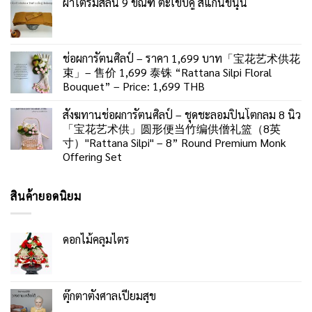
ผ้าไตรมิสลิน 9 ขัณฑ์ ตะเข็บคู่ สีแก่นขนุน
ช่อผการัตนศิลป์ – ราคา 1,699 บาท「宝花艺术供花
束」– 售价 1,699 泰铢 “Rattana Silpi Floral
Bouquet” – Price: 1,699 THB
สังฆทานช่อผการัตนศิลป์ – ชุดชะลอมปิ่นโตกลม 8 นิ้ว
「宝花艺术供」圆形便当竹编供僧礼篮（8英
寸）"Rattana Silpi" – 8” Round Premium Monk
Offering Set
สินค้ายอดนิยม
ดอกไม้คลุมไตร
ตุ๊กตาตั้งศาลเปี่ยมสุข