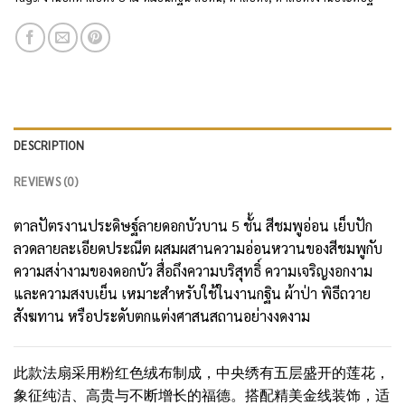
DESCRIPTION
REVIEWS (0)
ตาลปัตรงานประดิษฐ์ลายดอกบัวบาน 5 ชั้น สีชมพูอ่อน เย็บปัก
ลวดลายละเอียดประณีต ผสมผสานความอ่อนหวานของสีชมพูกับ
ความสง่างามของดอกบัว สื่อถึงความบริสุทธิ์ ความเจริญงอกงาม
และความสงบเย็น เหมาะสำหรับใช้ในงานกฐิน ผ้าป่า พิธีถวาย
สังฆทาน หรือประดับตกแต่งศาสนสถานอย่างงดงาม
此款法扇采用粉红色绒布制成，中央绣有五层盛开的莲花，
象征纯洁、高贵与不断增长的福德。搭配精美金线装饰，适