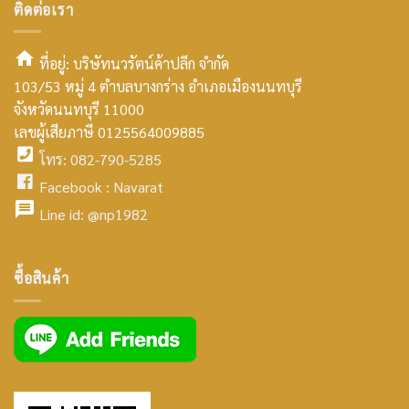
ติดต่อเรา
ที่อยู่: บริษัทนวรัตน์ค้าปลีก จำกัด
103/53 หมู่ 4 ตำบลบางกร่าง อำเภอเมืองนนทบุรี
smt2
จังหวัดนนทบุรี 11000
home
เลขผู้เสียภาษี 0125564009885
โทร: 082-790-5285
icon
facebook
Facebook :
Navarat
facebook
icon
Line id:
@np1982
icon
facebook
ซื้อสินค้า
icon