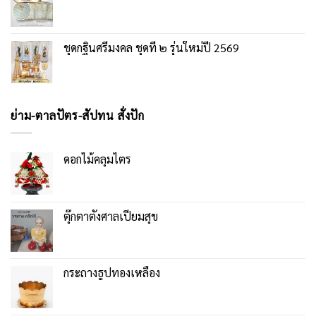
ชุดกฐินศรีมงคล ชุดที่ ๒ รุ่นใหม่ปี 2569
ย่าม-ตาลปัตร-สัปทน สั่งปัก
ดอกไม้คลุมไตร
ตุ๊กตาตั้งศาลเปี่ยมสุข
กระถางธูปทองเหลือง