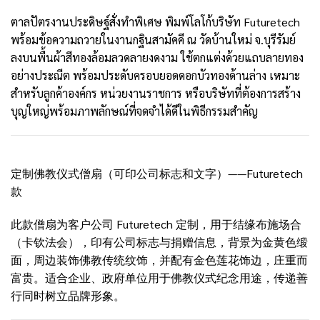
ตาลปัตรงานประดิษฐ์สั่งทำพิเศษ พิมพ์โลโก้บริษัท Futuretech
พร้อมข้อความถวายในงานกฐินสามัคคี ณ วัดบ้านใหม่ จ.บุรีรัมย์
ลงบนพื้นผ้าสีทองล้อมลวดลายงดงาม ใช้ตกแต่งด้วยแถบลายทอง
อย่างประณีต พร้อมประดับครอบยอดดอกบัวทองด้านล่าง เหมาะ
สำหรับลูกค้าองค์กร หน่วยงานราชการ หรือบริษัทที่ต้องการสร้าง
บุญใหญ่พร้อมภาพลักษณ์ที่จดจำได้ดีในพิธีกรรมสำคัญ
定制佛教仪式僧扇（可印公司标志和文字）——Futuretech
款
此款僧扇为客户公司 Futuretech 定制，用于结缘布施场合
（卡钦法会），印有公司标志与捐赠信息，背景为金黄色缎
面，周边装饰佛教传统纹饰，并配有金色莲花饰边，庄重而
富贵。适合企业、政府单位用于佛教仪式纪念用途，传递善
行同时树立品牌形象。