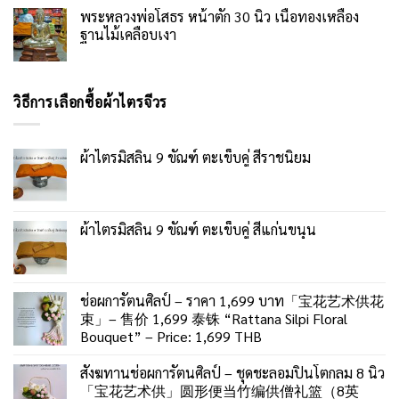
พระหลวงพ่อโสธร หน้าตัก 30 นิ้ว เนื้อทองเหลือง
ฐานไม้เคลือบเงา
วิธีการเลือกซื้อผ้าไตรจีวร
ผ้าไตรมิสลิน 9 ขัณฑ์ ตะเข็บคู่ สีราชนิยม
ผ้าไตรมิสลิน 9 ขัณฑ์ ตะเข็บคู่ สีแก่นขนุน
ช่อผการัตนศิลป์ – ราคา 1,699 บาท「宝花艺术供花
束」– 售价 1,699 泰铢 “Rattana Silpi Floral
Bouquet” – Price: 1,699 THB
สังฆทานช่อผการัตนศิลป์ – ชุดชะลอมปิ่นโตกลม 8 นิ้ว
「宝花艺术供」圆形便当竹编供僧礼篮（8英