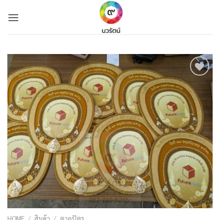
Skip
to
content
Add to
Wishlist
HOME
/
สินค้า
/
ตาลปัตร