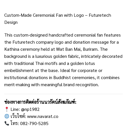
Custom-Made Ceremonial Fan with Logo – Futuretech
Design
This custom-designed handcrafted ceremonial fan features
the Futuretech company logo and donation message for a
Kathina ceremony held at Wat Ban Mai, Buriram. The
background is a luxurious golden fabric, intricately decorated
with traditional Thai motifs and a golden lotus
embellishment at the base. Ideal for corporate or
institutional donations in Buddhist ceremonies, it combines
merit-making with meaningful brand recognition.
ช่องทางการติดต่อร้านนวรัตน์สังฆภัณฑ์:
Line:
@np1982
เว็บไซต์:
www.navarat.co
โทร: 082-790-5285