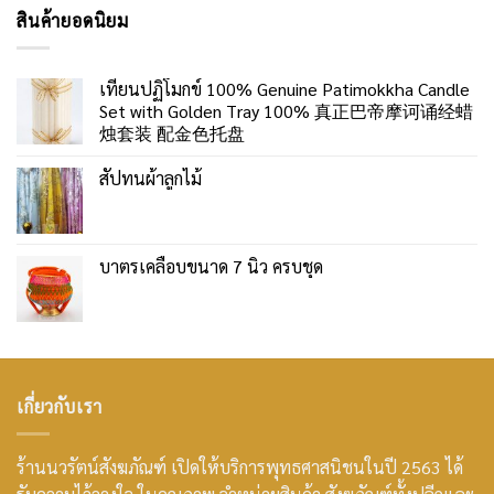
สินค้ายอดนิยม
เทียนปฏิโมกข์ 100% Genuine Patimokkha Candle
Set with Golden Tray 100% 真正巴帝摩诃诵经蜡
烛套装 配金色托盘
สัปทนผ้าลูกไม้
บาตรเคลือบขนาด 7 นิ้ว ครบชุด
เกี่ยวกับเรา
ร้านนวรัตน์สังฆภัณฑ์ เปิดให้บริการพุทธศาสนิชนในปี 2563 ได้