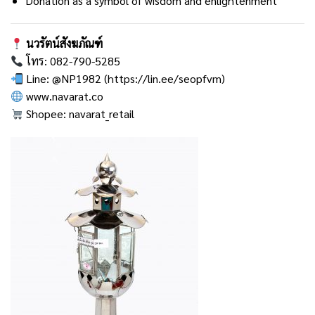
Donation as a symbol of wisdom and enlightenment
นวรัตน์สังฆภัณฑ์
โทร: 082-790-5285
Line: @NP1982 (
https://lin.ee/seopfvm
)
www.navarat.co
Shopee:
navarat_retail