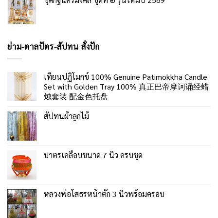
ย่าม-ตาลปัตร-สัปทน สั่งปัก
เทียนปฏิโมกข์ 100% Genuine Patimokkha Candle
Set with Golden Tray 100% 真正巴帝摩诃诵经蜡
烛套装 配金色托盘
สัปทนผ้าลูกไม้
บาตรเคลือบขนาด 7 นิ้ว ครบชุด
หลวงพ่อโสธรหน้าตัก 3 นิ้วพร้อมครอบ