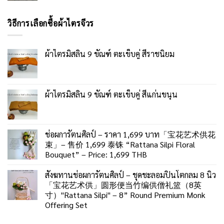
วิธีการเลือกซื้อผ้าไตรจีวร
ผ้าไตรมิสลิน 9 ขัณฑ์ ตะเข็บคู่ สีราชนิยม
ผ้าไตรมิสลิน 9 ขัณฑ์ ตะเข็บคู่ สีแก่นขนุน
ช่อผการัตนศิลป์ – ราคา 1,699 บาท「宝花艺术供花
束」– 售价 1,699 泰铢 “Rattana Silpi Floral
Bouquet” – Price: 1,699 THB
สังฆทานช่อผการัตนศิลป์ – ชุดชะลอมปิ่นโตกลม 8 นิ้ว
「宝花艺术供」圆形便当竹编供僧礼篮（8英
寸）"Rattana Silpi" – 8” Round Premium Monk
Offering Set