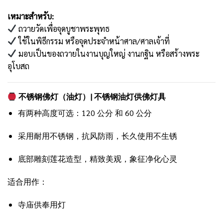
เหมาะสำหรับ:
ถวายวัดเพื่อจุดบูชาพระพุทธ
ใช้ในพิธีกรรม หรือจุดประจำหน้าศาล/ศาลเจ้าที่
มอบเป็นของถวายในงานบุญใหญ่ งานกฐิน หรือสร้างพระ
อุโบสถ
不锈钢佛灯（油灯）|
不锈钢油灯供佛灯具
有两种高度可选：120 公分 和 60 公分
采用耐用不锈钢，抗风防雨，长久使用不生锈
底部雕刻莲花造型，精致美观，象征净化心灵
适合用作：
寺庙供奉用灯