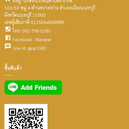
ที่อยู่: บริษัทนวรัตน์ค้าปลีก จำกัด
103/53 หมู่ 4 ตำบลบางกร่าง อำเภอเมืองนนทบุรี
smt2
จังหวัดนนทบุรี 11000
home
เลขผู้เสียภาษี 0125564009885
โทร: 082-790-5285
icon
facebook
Facebook :
Navarat
facebook
icon
Line id:
@np1982
icon
facebook
ซื้อสินค้า
icon