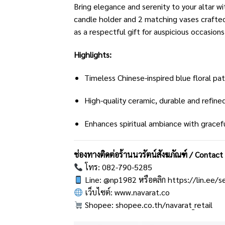
Bring elegance and serenity to your altar w
candle holder and 2 matching vases crafted 
as a respectful gift for auspicious occasions
Highlights:
Timeless Chinese-inspired blue floral pa
High-quality ceramic, durable and refine
Enhances spiritual ambiance with gracef
ช่องทางติดต่อร้านนวรัตน์สังฆภัณฑ์ / Con
โทร: 082-790-5285
Line: @np1982 หรือคลิก
https://lin.ee/
เว็บไซต์:
www.navarat.co
Shopee:
shopee.co.th/navarat_retail