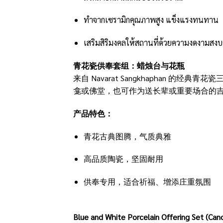
ทำจากเซรามิกคุณภาพสูง แข็งแรงทนทาน
เสริมสิริมงคลให้สถานที่ด้วยความงดงามสง
青花瓷供奉套组：蜡烛台与花瓶
来自 Navarat Sangkhaphan
龛或佛堂，也可作为送长辈或重要场合的
产品特色：
青花古典图腾，气质典雅
高品质陶瓷，坚固耐用
供奉专用，适合祈福、增添庄重氛围
Blue and White Porcelain Offering Set (Can