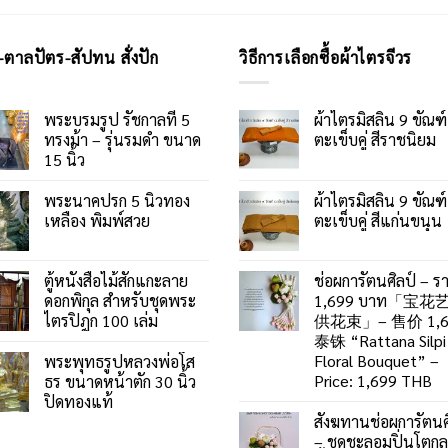
-ตาลปัตร-สัปทน สั่งปัก
วิธีการเลือกซื้อผ้าไตรจีวร
พระบรมรูป รัชกาลที่ 5
ผ้าไตรมิสลิน 9 ขัณฑ์
ทรงม้า – รุ่นรมดำ ขนาด
ตะเข็บคู่ สีราชนิยม
15 นิ้ว
พระนาคปรก 5 นิ้วทอง
ผ้าไตรมิสลิน 9 ขัณฑ์
เหลือง พิมพ์สวย
ตะเข็บคู่ สีแก่นขนุน
ตู้หนังสือไม้สักแกะลาย
ช่อผการัตนศิลป์ – ร
ดอกพิกุล สำหรับชุดพระ
1,699 บาท「宝花
ไตรปิฎก 100 เล่ม
供花束」– 售价 1,6
泰铢 “Rattana Silpi
Floral Bouquet” –
พระพุทธรูปหลวงพ่อโส
Price: 1,699 THB
ธร ขนาดหน้าตัก 30 นิ้ว
ปิดทองแท้
สังฆทานช่อผการัตนศ
– ชุดชะลอมปิ่นโตก