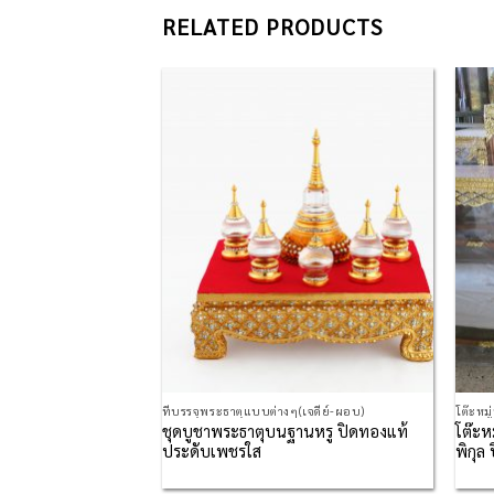
RELATED PRODUCTS
Add to
Add to
Wishlist
Wishlist
ที่บรรจุพระธาตุแบบต่างๆ(เจดีย์-ผอบ)
โต๊ะหมู
ชุดบูชาพระธาตุบนฐานหรู ปิดทองแท้
โต๊ะหม
ับคริสตัล
ประดับเพชรใส
พิกุล