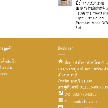
นิ้ว 「宝花艺术供
形便当竹编供僧礼
（8英寸）"Rattan
Silpi" – 8” Round
Premium Monk Offe
Set
ารลูกค้า
ติดต่อเรา
่งซื้อสินค้า
ที่อยู่: บริษัทนวรัตน์ค้าปลีก 
ำระเงิน
103/53 หมู่ 4 ตำบลบางกร่าง อ
smt2
่อเรา
เมืองนนทบุรี
home
จังหวัดนนทบุรี 11000
เลขผู้เสียภาษี 0125564009885
icon
โทร: 082-790-5285
facebook
Facebook :
Navarat
facebook