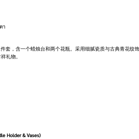
บตา
 的经典青花瓷三件套，含一个蜡烛台和两个花瓶。采用细腻瓷质与古典
吉祥礼物。
dle Holder & Vases)