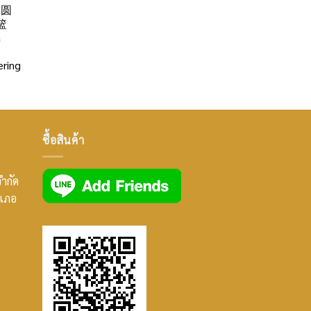
」圆
篮
a
ring
ซื้อสินค้า
จำกัด
ำเภอ