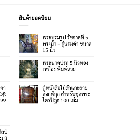
สินค้ายอดนิยม
พระบรมรูป รัชกาลที่ 5
ทรงม้า – รุ่นรมดำ ขนาด
15 นิ้ว
พระนาคปรก 5 นิ้วทอง
เหลือง พิมพ์สวย
าคา
ตู้หนังสือไม้สักแกะลาย
艺术
ดอกพิกุล สำหรับชุดพระ
99
ไตรปิฎก 100 เล่ม
ิลป์
ลม 8