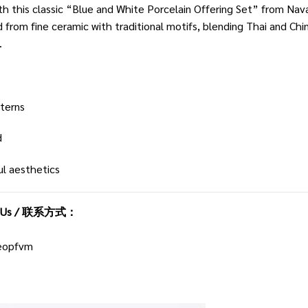
ith this classic “Blue and White Porcelain Offering Set” from Na
from fine ceramic with traditional motifs, blending Thai and Chin
.
tterns
d
ul aesthetics
tact Us / 联系方式：
seopfvm