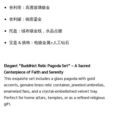
舍利塔：高透玻璃镀金
舍利罐：铜质鎏金
托盘：绒布镶金线，水晶点缀
宝盖 & 插饰：电镀金属+人工钻石
Elegant “Buddhist Relic Pagoda Set” – A Sacred
Centerpiece of Faith and Serenity
This exquisite set includes a glass pagoda with gold
accents, genuine brass relic container, jeweled umbrellas,
enameled fans, and a crystal-embellished velvet tray.
Perfect for home altars, temples, or as a refined religious
gift.