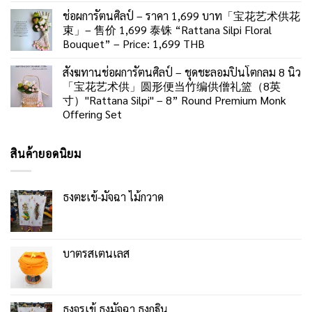
ช่อผการัตนศิลป์ – ราคา 1,699 บาท「宝花艺术供花
束」– 售价 1,699 泰铢 “Rattana Silpi Floral
Bouquet” – Price: 1,699 THB
สังฆทานช่อผการัตนศิลป์ – ชุดชะลอมปิ่นโตกลม 8 นิ้ว
「宝花艺术供」圆形便当竹编供僧礼篮（8英
寸）"Rattana Silpi" – 8” Round Premium Monk
Offering Set
สินค้ายอดนิยม
ธงตะเข้-มัจฉา ไม้กวาด
บาตรสเตนเลส
ธงจรเข้ ธงมัจฉา ธงกฐิน