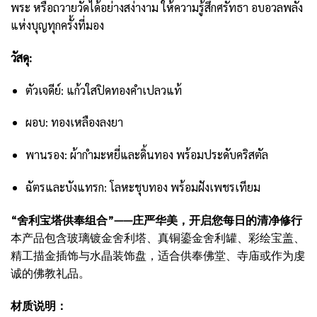
พระ หรือถวายวัดได้อย่างสง่างาม ให้ความรู้สึกศรัทธา อบอวลพลัง
แห่งบุญทุกครั้งที่มอง
วัสดุ:
ตัวเจดีย์: แก้วใสปิดทองคำเปลวแท้
ผอบ: ทองเหลืองลงยา
พานรอง: ผ้ากำมะหยี่และดิ้นทอง พร้อมประดับคริสตัล
ฉัตรและบังแทรก: โลหะชุบทอง พร้อมฝังเพชรเทียม
“舍利宝塔供奉组合”——庄严华美，开启您每日的清净修行
本产品包含玻璃镀金舍利塔、真铜鎏金舍利罐、彩绘宝盖、
精工描金插饰与水晶装饰盘，适合供奉佛堂、寺庙或作为虔
诚的佛教礼品。
材质说明：