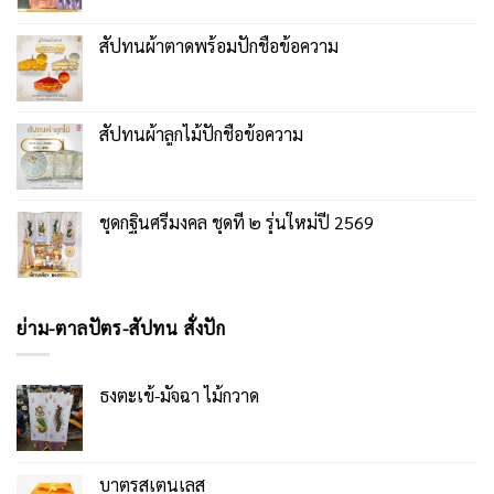
สัปทนผ้าตาดพร้อมปักชื่อข้อความ
สัปทนผ้าลูกไม้ปักชื่อข้อความ
ชุดกฐินศรีมงคล ชุดที่ ๒ รุ่นใหม่ปี 2569
ย่าม-ตาลปัตร-สัปทน สั่งปัก
ธงตะเข้-มัจฉา ไม้กวาด
บาตรสเตนเลส