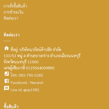
การสั่งซื้อสินค้า
การชำระเงิน
ติดต่อเรา
ติดต่อเรา
ที่อยู่: บริษัทนวรัตน์ค้าปลีก จำกัด
103/53 หมู่ 4 ตำบลบางกร่าง อำเภอเมืองนนทบุรี
smt2
จังหวัดนนทบุรี 11000
home
เลขผู้เสียภาษี 0125564009885
โทร: 082-790-5285
icon
facebook
Facebook :
Navarat
facebook
icon
Line id:
@np1982
icon
facebook
ซื้อสินค้า
icon