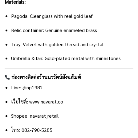
Materials:
Pagoda: Clear glass with real gold leaf
Relic container: Genuine enameled brass
Tray: Velvet with golden thread and crystal
Umbrella & fan: Gold-plated metal with rhinestones
ช่องทางติดต่อร้านนวรัตน์สังฆภัณฑ์
Line:
@np1982
เว็บไซต์:
www.navarat.co
Shopee:
navarat_retail
โทร: 082-790-5285