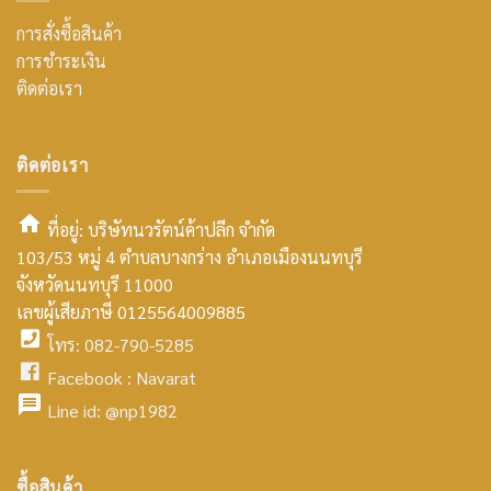
การสั่งซื้อสินค้า
การชำระเงิน
ติดต่อเรา
ติดต่อเรา
ที่อยู่: บริษัทนวรัตน์ค้าปลีก จำกัด
103/53 หมู่ 4 ตำบลบางกร่าง อำเภอเมืองนนทบุรี
smt2
จังหวัดนนทบุรี 11000
home
เลขผู้เสียภาษี 0125564009885
โทร: 082-790-5285
icon
facebook
Facebook :
Navarat
facebook
icon
Line id:
@np1982
icon
facebook
ซื้อสินค้า