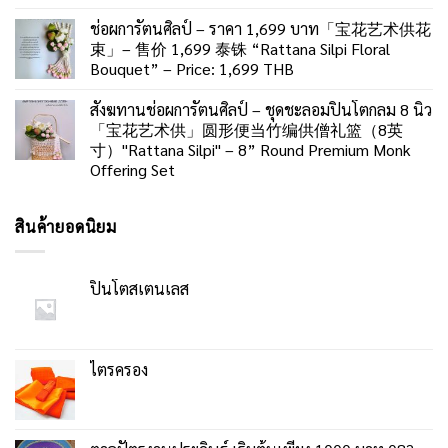
ช่อผการัตนศิลป์ – ราคา 1,699 บาท「宝花艺术供花
束」– 售价 1,699 泰铢 “Rattana Silpi Floral
Bouquet” – Price: 1,699 THB
สังฆทานช่อผการัตนศิลป์ – ชุดชะลอมปิ่นโตกลม 8 นิ้ว
「宝花艺术供」圆形便当竹编供僧礼篮（8英
寸）"Rattana Silpi" – 8” Round Premium Monk
Offering Set
สินค้ายอดนิยม
ปิ่นโตสเตนเลส
ไตรครอง