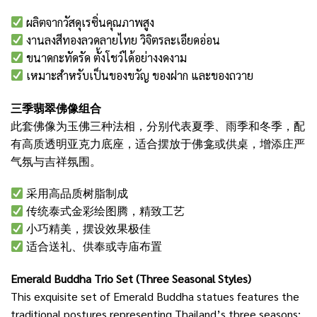
ผลิตจากวัสดุเรซิ่นคุณภาพสูง
งานลงสีทองลวดลายไทย วิจิตรละเอียดอ่อน
ขนาดกะทัดรัด ตั้งโชว์ได้อย่างงดงาม
เหมาะสำหรับเป็นของขวัญ ของฝาก และของถวาย
三季翡翠佛像组合
此套佛像为玉佛三种法相，分别代表夏季、雨季和冬季，配
有高质透明亚克力底座，适合摆放于佛龛或供桌，增添庄严
气氛与吉祥氛围。
采用高品质树脂制成
传统泰式金彩绘图腾，精致工艺
小巧精美，摆设效果极佳
适合送礼、供奉或寺庙布置
Emerald Buddha Trio Set (Three Seasonal Styles)
This exquisite set of Emerald Buddha statues features the
traditional postures representing Thailand’s three seasons: