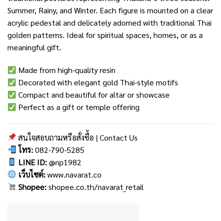
Summer, Rainy, and Winter. Each figure is mounted on a clear
acrylic pedestal and delicately adorned with traditional Thai
golden patterns. Ideal for spiritual spaces, homes, or as a
meaningful gift.
Made from high-quality resin
Decorated with elegant gold Thai-style motifs
Compact and beautiful for altar or showcase
Perfect as a gift or temple offering
สนใจสอบถามหรือสั่งซื้อ | Contact Us
โทร:
082-790-5285
LINE ID:
@np1982
เว็บไซต์:
www.navarat.co
Shopee:
shopee.co.th/navarat_retail