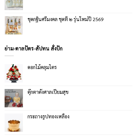
ชุดกฐินศรีมงคล ชุดที่ ๒ รุ่นใหม่ปี 2569
ย่าม-ตาลปัตร-สัปทน สั่งปัก
ดอกไม้คลุมไตร
ตุ๊กตาตั้งศาลเปี่ยมสุข
กระถางธูปทองเหลือง