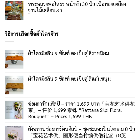
พระหลวงพ่อโสธร หน้าตัก 30 นิ้ว เนื้อทองเหลือง
ฐานไม้เคลือบเงา
วิธีการเลือกซื้อผ้าไตรจีวร
ผ้าไตรมิสลิน 9 ขัณฑ์ ตะเข็บคู่ สีราชนิยม
ผ้าไตรมิสลิน 9 ขัณฑ์ ตะเข็บคู่ สีแก่นขนุน
ช่อผการัตนศิลป์ – ราคา 1,699 บาท「宝花艺术供花
束」– 售价 1,699 泰铢 “Rattana Silpi Floral
Bouquet” – Price: 1,699 THB
สังฆทานช่อผการัตนศิลป์ – ชุดชะลอมปิ่นโตกลม 8 นิ้ว
「宝花艺术供」圆形便当竹编供僧礼篮（8英