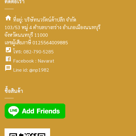
ติดต่อเรา
ที่อยู่: บริษัทนวรัตน์ค้าปลีก จำกัด
103/53 หมู่ 4 ตำบลบางกร่าง อำเภอเมืองนนทบุรี
smt2
จังหวัดนนทบุรี 11000
home
เลขผู้เสียภาษี 0125564009885
โทร: 082-790-5285
icon
facebook
Facebook :
Navarat
facebook
icon
Line id:
@np1982
icon
facebook
ซื้อสินค้า
icon