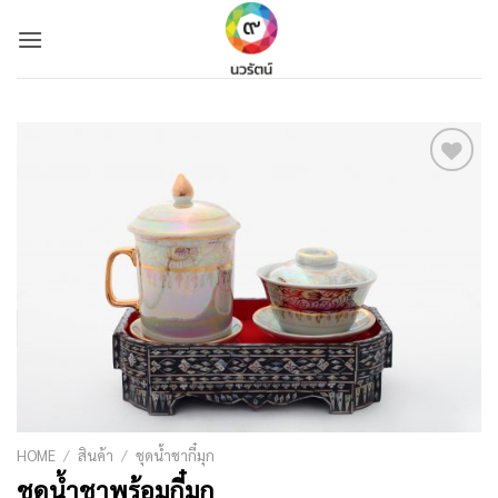
Skip
to
content
Add to
Wishlist
HOME
/
สินค้า
/
ชุดน้ำชากี๋มุก
ชุดน้ำชาพร้อมกี๋มุก