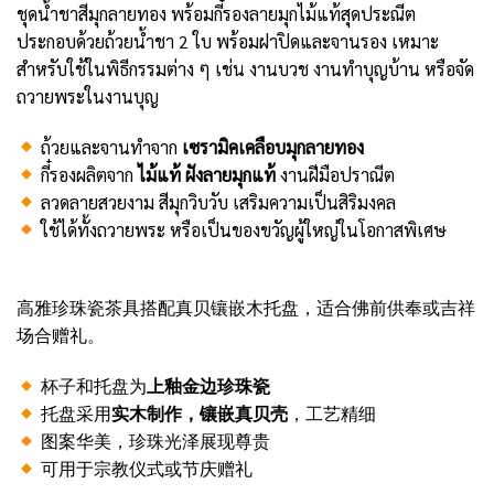
ชุดน้ำชาสีมุกลายทอง พร้อมกี๋รองลายมุกไม้แท้สุดประณีต
ประกอบด้วยถ้วยน้ำชา 2 ใบ พร้อมฝาปิดและจานรอง เหมาะ
สำหรับใช้ในพิธีกรรมต่าง ๆ เช่น งานบวช งานทำบุญบ้าน หรือจัด
ถวายพระในงานบุญ
ถ้วยและจานทำจาก
เซรามิคเคลือบมุกลายทอง
กี๋รองผลิตจาก
ไม้แท้ ฝังลายมุกแท้
งานฝีมือปราณีต
ลวดลายสวยงาม สีมุกวิบวับ เสริมความเป็นสิริมงคล
ใช้ได้ทั้งถวายพระ หรือเป็นของขวัญผู้ใหญ่ในโอกาสพิเศษ
高雅珍珠瓷茶具搭配真贝镶嵌木托盘，适合佛前供奉或吉祥
场合赠礼。
杯子和托盘为
上釉金边珍珠瓷
托盘采用
实木制作，镶嵌真贝壳
，工艺精细
图案华美，珍珠光泽展现尊贵
可用于宗教仪式或节庆赠礼