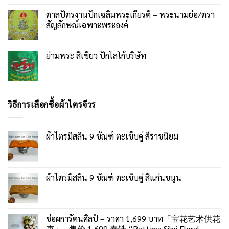
ตาลปัตรงานปักเฉลิมพระเกียรติ – พระนามย่อ/ตรา
สัญลักษณ์เฉพาะพระองค์
ย่ามพระ สีเขียว ปักโลโก้บริษัท
วิธีการเลือกซื้อผ้าไตรจีวร
ผ้าไตรมิสลิน 9 ขัณฑ์ ตะเข็บคู่ สีราชนิยม
ผ้าไตรมิสลิน 9 ขัณฑ์ ตะเข็บคู่ สีแก่นขนุน
ช่อผการัตนศิลป์ – ราคา 1,699 บาท「宝花艺术供花
束」– 售价 1,699 泰铢 “Rattana Silpi Floral