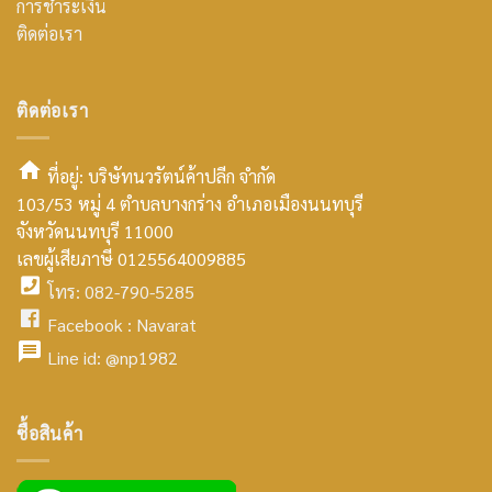
การชำระเงิน
ติดต่อเรา
ติดต่อเรา
ที่อยู่: บริษัทนวรัตน์ค้าปลีก จำกัด
103/53 หมู่ 4 ตำบลบางกร่าง อำเภอเมืองนนทบุรี
smt2
จังหวัดนนทบุรี 11000
home
เลขผู้เสียภาษี 0125564009885
โทร: 082-790-5285
icon
facebook
Facebook :
Navarat
facebook
icon
Line id:
@np1982
icon
facebook
ซื้อสินค้า
icon