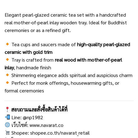
Elegant pearl-glazed ceramic tea set with a handcrafted
real mother-of-pearl inlay wooden tray. Ideal for Buddhist
ceremonies or as a refined gift.
Tea cups and saucers made of
high-quality pearl-glazed
ceramic with gold trim
Tray is crafted from
real wood with mother-of-pearl
inlay
, handmade finish
Shimmering elegance adds spiritual and auspicious charm
Perfect for monk offerings, housewarming gifts, or
formal ceremonies
สอบถามและสั่งซื้อสินค้าได้ที่
Line:
@np1982
เว็บไซต์:
www.navarat.co
Shopee:
shopee.co.th/navarat_retail