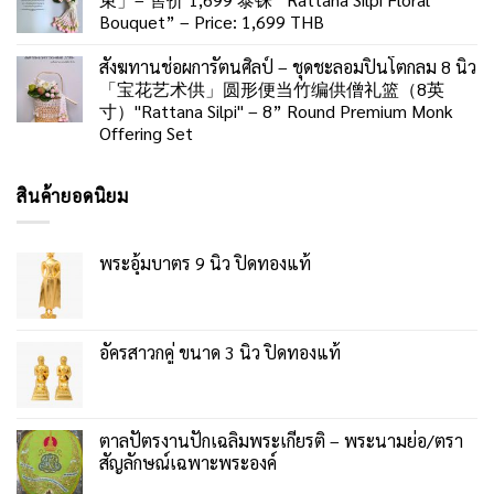
Bouquet” – Price: 1,699 THB
สังฆทานช่อผการัตนศิลป์ – ชุดชะลอมปิ่นโตกลม 8 นิ้ว
「宝花艺术供」圆形便当竹编供僧礼篮（8英
寸）"Rattana Silpi" – 8” Round Premium Monk
Offering Set
สินค้ายอดนิยม
พระอุ้มบาตร 9 นิ้ว ปิดทองแท้
อัครสาวกคู่ ขนาด 3 นิ้ว ปิดทองแท้
ตาลปัตรงานปักเฉลิมพระเกียรติ – พระนามย่อ/ตรา
สัญลักษณ์เฉพาะพระองค์