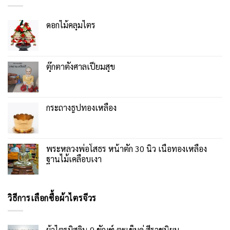
ดอกไม้คลุมไตร
ตุ๊กตาตั้งศาลเปี่ยมสุข
กระถางธูปทองเหลือง
พระหลวงพ่อโสธร หน้าตัก 30 นิ้ว เนื้อทองเหลือง
ฐานไม้เคลือบเงา
วิธีการเลือกซื้อผ้าไตรจีวร
ผ้าไตรมิสลิน 9 ขัณฑ์ ตะเข็บคู่ สีราชนิยม