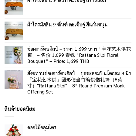
ผ้าไตรมิสลิน 9 ขัณฑ์ ตะเข็บคู่ สีแก่นขนุน
ช่อผการัตนศิลป์ – ราคา 1,699 บาท「宝花艺术供花
束」– 售价 1,699 泰铢 “Rattana Silpi Floral
Bouquet” – Price: 1,699 THB
สังฆทานช่อผการัตนศิลป์ – ชุดชะลอมปิ่นโตกลม 8 นิ้ว
「宝花艺术供」圆形便当竹编供僧礼篮（8英
寸）"Rattana Silpi" – 8” Round Premium Monk
Offering Set
สินค้ายอดนิยม
ดอกไม้คลุมไตร