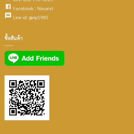
icon
facebook
Facebook :
Navarat
facebook
icon
Line id:
@np1982
icon
facebook
ซื้อสินค้า
icon