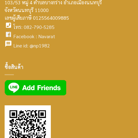
103/53 หมู่ 4 ตำบลบางกร่าง อำเภอเมืองนนทบุรี
smt2
จังหวัดนนทบุรี 11000
home
เลขผู้เสียภาษี 0125564009885
โทร: 082-790-5285
icon
facebook
Facebook :
Navarat
facebook
icon
Line id:
@np1982
icon
facebook
ซื้อสินค้า
icon