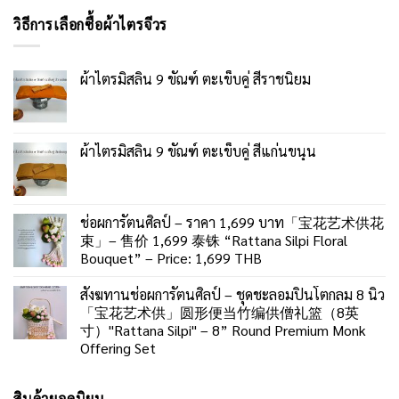
วิธีการเลือกซื้อผ้าไตรจีวร
ผ้าไตรมิสลิน 9 ขัณฑ์ ตะเข็บคู่ สีราชนิยม
ผ้าไตรมิสลิน 9 ขัณฑ์ ตะเข็บคู่ สีแก่นขนุน
ช่อผการัตนศิลป์ – ราคา 1,699 บาท「宝花艺术供花
束」– 售价 1,699 泰铢 “Rattana Silpi Floral
Bouquet” – Price: 1,699 THB
สังฆทานช่อผการัตนศิลป์ – ชุดชะลอมปิ่นโตกลม 8 นิ้ว
「宝花艺术供」圆形便当竹编供僧礼篮（8英
寸）"Rattana Silpi" – 8” Round Premium Monk
Offering Set
สินค้ายอดนิยม