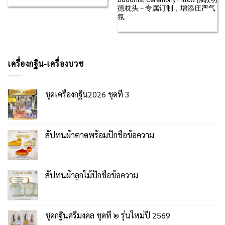
德枕头 – 专属订制，增添庄严气
氛
เครื่องกฐิน-เครื่องบวช
ชุดเครื่องกฐิน2026 ชุดที่ 3
สัปทนผ้าตาดพร้อมปักชื่อข้อความ
สัปทนผ้าลูกไม้ปักชื่อข้อความ
ชุดกฐินศรีมงคล ชุดที่ ๒ รุ่นใหม่ปี 2569