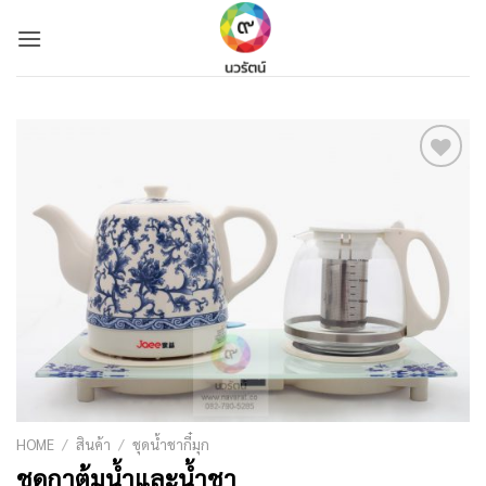
Skip
to
content
Add to
Wishlist
HOME
/
สินค้า
/
ชุดน้ำชากี๋มุก
ชุดกาต้มน้ำและน้ำชา