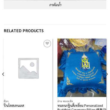
กาต้มน้ำ
RELATED PRODUCTS
Add to
Add to
Wishlist
Wishlist
อื่นๆ
ย่าม หมอนพิง
หมอนกฐินสี่เหลี่ยม Personalized
ปิ่นโตสเตนเลส
Buddhist Ceremony Pillow 佛教功