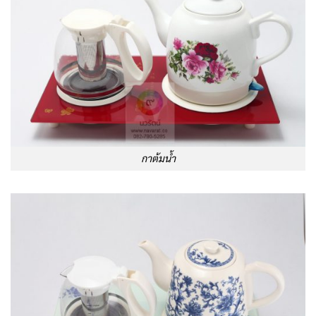
กาต้มน้ำ