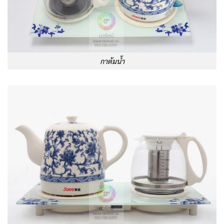
กาต้มน้ำ