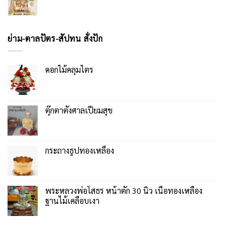
ย่าม-ตาลปัตร-สัปทน สั่งปัก
ดอกไม้คลุมไตร
ตุ๊กตาตั้งศาลเปี่ยมสุข
กระถางธูปทองเหลือง
พระหลวงพ่อโสธร หน้าตัก 30 นิ้ว เนื้อทองเหลือง
ฐานไม้เคลือบเงา