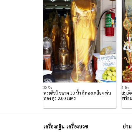
Add to
Add to
Wishlist
Wishlist
30 นิ้ว
9 นิ้ว
พระสีวลี ขนาด 30 นิ้ว สีทองเหลือง พ่น
สมเด็
ดีย 40 นิ้ว
ทอง สูง 2.00 เมตร
พร้อ
เครื่องกฐิน-เครื่องบวช
ย่าม