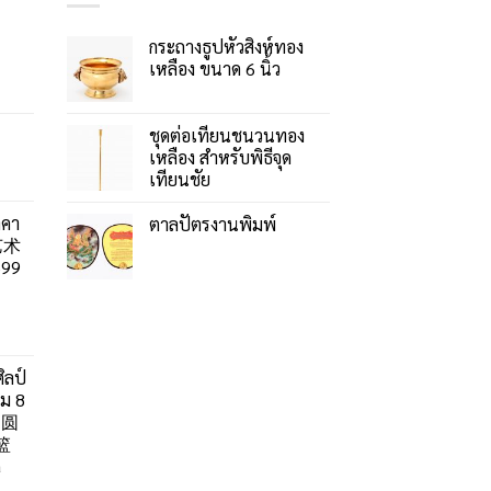
กระถางธูปหัวสิงห์ทอง
เหลือง ขนาด 6 นิ้ว
ชุดต่อเทียนชนวนทอง
เหลือง สำหรับพิธีจุด
เทียนชัย
าคา
ตาลปัตรงานพิมพ์
艺术
99
ิลป์
ลม 8
」圆
篮
a