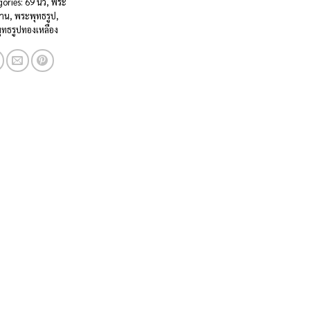
gories:
69 นิ้ว
,
พระ
าน
,
พระพุทธรูป
,
ุทธรูปทองเหลือง