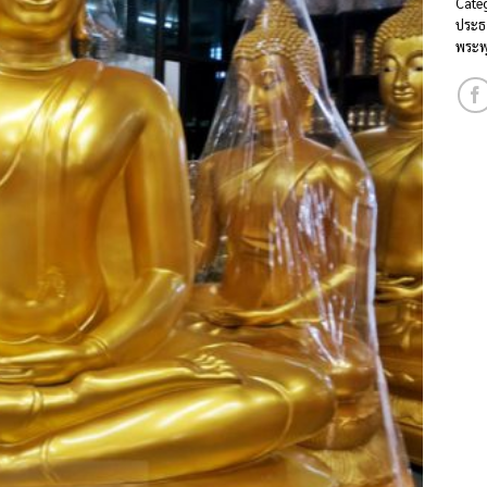
Cate
ประธ
พระพ