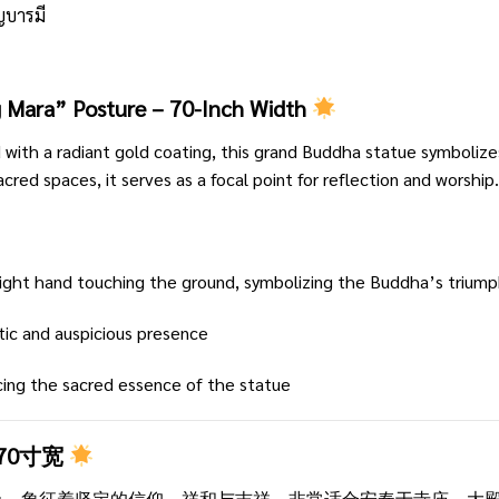
ุญบารมี
 Mara” Posture – 70-Inch Width
 with a radiant gold coating, this grand Buddha statue symbolizes 
acred spaces, it serves as a focal point for reflection and worship.
ight hand touching the ground, symbolizing the Buddha’s triumph
stic and auspicious presence
ing the sacred essence of the statue
70寸宽
色，象征着坚定的信仰、祥和与吉祥。非常适合安奉于寺庙、大