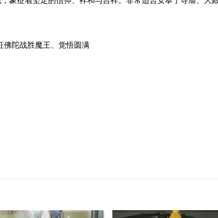
征佛陀战胜魔王、觉悟圆满