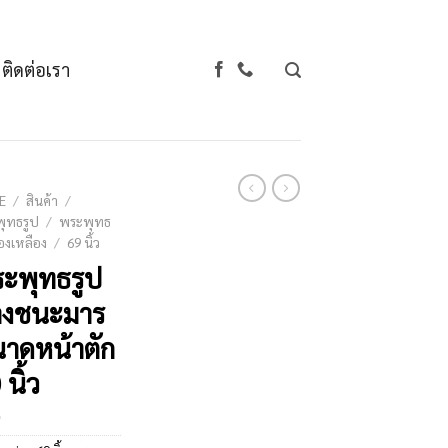
ติดต่อเรา
E
/
สินค้า
/
ุทธรูป
/
พระพุทธ
องเหลือง
/
69 นิ้ว
ะพุทธรูป
างชนะมาร
าดหน้าตัก
 นิ้ว