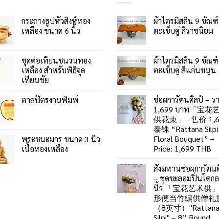
กระถางธูปหัวสิงห์ทอง
ผ้าไตรมิสลิน 9 ขัณฑ์
เหลือง ขนาด 6 นิ้ว
ตะเข็บคู่ สีราชนิยม
ชุดต่อเทียนชนวนทอง
ผ้าไตรมิสลิน 9 ขัณฑ์
เหลือง สำหรับพิธีจุด
ตะเข็บคู่ สีแก่นขนุน
เทียนชัย
ช่อผการัตนศิลป์ – ร
ตาลปัตรงานพิมพ์
1,699 บาท「宝花
供花束」– 售价 1,6
泰铢 “Rattana Silpi
Floral Bouquet” –
พระชนะมาร ขนาด 3 นิ้ว
Price: 1,699 THB
เนื้อทองเหลือง
สังฆทานช่อผการัตนศ
– ชุดชะลอมปิ่นโตก
นิ้ว 「宝花艺术供
形便当竹编供僧礼
（8英寸）"Rattan
Silpi" – 8” Round