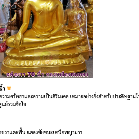
ิ้ว
้อนความศรัทธาและความเป็นสิริมงคล เหมาะอย่างยิ่งสำหรับประดิษฐาน
ูนย์รวมจิตใจ
ือขวาแตะพื้น แสดงชัยชนะเหนือพญามาร