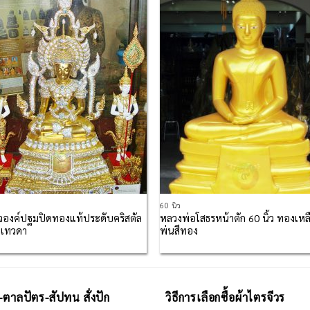
Add to
Add
Wishlist
Wish
60 นิ้ว
จองค์ปฐมปิดทองแท้ประดับคริสตัล
หลวงพ่อโสธรหน้าตัก 60 นิ้ว ทองเหล
มเทวดา
พ่นสีทอง
-ตาลปัตร-สัปทน สั่งปัก
วิธีการเลือกซื้อผ้าไตรจีวร