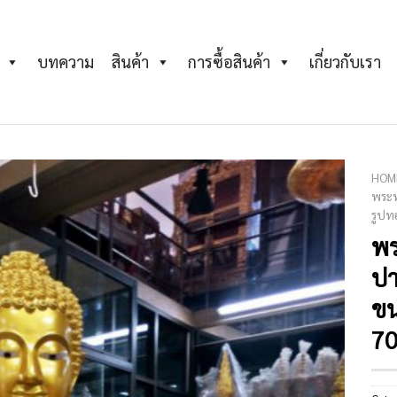
บทความ
สินค้า
การซื้อสินค้า
เกี่ยวกับเรา
HOM
พระพ
รูปท
Add to
Wishlist
พร
ป
ขน
70