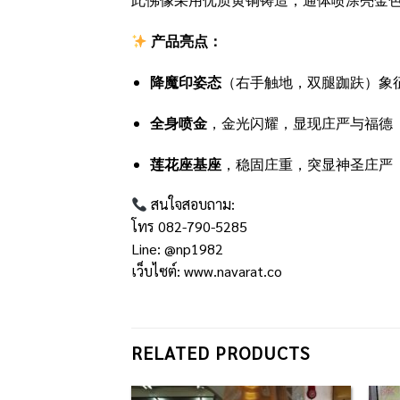
产品亮点：
降魔印姿态
（右手触地，双腿跏趺）象
全身喷金
，金光闪耀，显现庄严与福德
莲花座基座
，稳固庄重，突显神圣庄严
สนใจสอบถาม:
โทร 082-790-5285
Line: @np1982
เว็บไซต์:
www.navarat.co
RELATED PRODUCTS