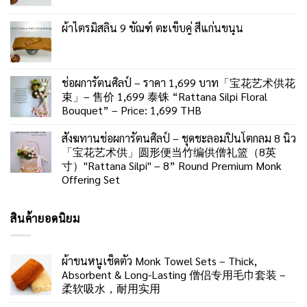
ผ้าไตรมิสลิน 9 ขัณฑ์ ตะเข็บคู่ สีแก่นขนุน
ช่อผการัตนศิลป์ – ราคา 1,699 บาท「宝花艺术供花
束」– 售价 1,699 泰铢 “Rattana Silpi Floral
Bouquet” – Price: 1,699 THB
สังฆทานช่อผการัตนศิลป์ – ชุดชะลอมปิ่นโตกลม 8 นิ้ว
「宝花艺术供」圆形便当竹编供僧礼篮（8英
寸）"Rattana Silpi" – 8” Round Premium Monk
Offering Set
สินค้ายอดนิยม
ผ้าขนหนูเช็ดตัว Monk Towel Sets – Thick,
Absorbent & Long-Lasting 僧侣专用毛巾套装 –
柔软吸水，耐用实用