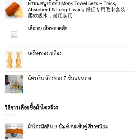
ผ้าขนหนูเช็ดตัว Monk Towel Sets – Thick,
Absorbent & Long-Lasting 僧侣专用毛巾套装 –
柔软吸水，耐用实用
เสื่อกก/เสื่อพลาสติก
เครื่องทองเหลือง
ฉัตรเงิน ฉัตรทอง 7 ชั้นแบบวาง
วิธีการเลือกซื้อผ้าไตรจีวร
ผ้าไตรมิสลิน 9 ขัณฑ์ ตะเข็บคู่ สีราชนิยม