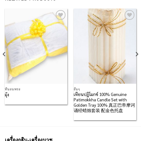
Add to
Add to
Wishlist
Wishlist
ที่นอนพระ
อื่นๆ
เทียนปฏิโมกข์ 100% Genuine
มุ้ง
Patimokkha Candle Set with
Golden Tray 100% 真正巴帝摩诃
诵经蜡烛套装 配金色托盘
เครื่องกฐิน-เครื่องบวช