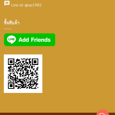
facebook
icon
Line id:
@np1982
icon
facebook
ซื้อสินค้า
icon