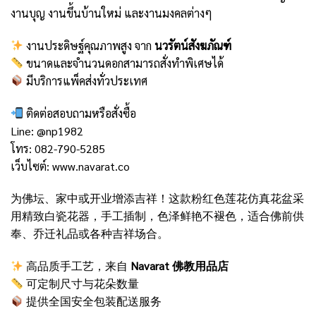
งานบุญ งานขึ้นบ้านใหม่ และงานมงคลต่างๆ
งานประดิษฐ์คุณภาพสูง จาก
นวรัตน์สังฆภัณฑ์
ขนาดและจำนวนดอกสามารถสั่งทำพิเศษได้
มีบริการแพ็คส่งทั่วประเทศ
ติดต่อสอบถามหรือสั่งซื้อ
Line:
@np1982
โทร: 082-790-5285
เว็บไซต์:
www.navarat.co
为佛坛、家中或开业增添吉祥！这款粉红色莲花仿真花盆采
用精致白瓷花器，手工插制，色泽鲜艳不褪色，适合佛前供
奉、乔迁礼品或各种吉祥场合。
高品质手工艺，来自
Navarat 佛教用品店
可定制尺寸与花朵数量
提供全国安全包装配送服务