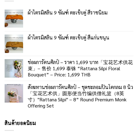
ผ้าไตรมิสลิน 9 ขัณฑ์ ตะเข็บคู่ สีราชนิยม
ผ้าไตรมิสลิน 9 ขัณฑ์ ตะเข็บคู่ สีแก่นขนุน
ช่อผการัตนศิลป์ – ราคา 1,699 บาท「宝花艺术供花
束」– 售价 1,699 泰铢 “Rattana Silpi Floral
Bouquet” – Price: 1,699 THB
สังฆทานช่อผการัตนศิลป์ – ชุดชะลอมปิ่นโตกลม 8 นิ้ว
「宝花艺术供」圆形便当竹编供僧礼篮（8英
寸）"Rattana Silpi" – 8” Round Premium Monk
Offering Set
สินค้ายอดนิยม