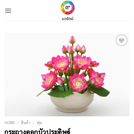
Skip
to
content
Add to
Wishlist
HOME
/
สินค้า
/
พุ่ม
กระถางดอกบัวประดิษฐ์