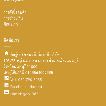
การสั่งซื้อสินค้า
การชำระเงิน
ติดต่อเรา
ติดต่อเรา
ที่อยู่: บริษัทนวรัตน์ค้าปลีก จำกัด
103/53 หมู่ 4 ตำบลบางกร่าง อำเภอเมืองนนทบุรี
smt2
จังหวัดนนทบุรี 11000
home
เลขผู้เสียภาษี 0125564009885
โทร: 082-790-5285
icon
facebook
Facebook :
Navarat
facebook
icon
Line id:
@np1982
icon
facebook