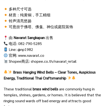
多种尺寸可选
材质：纯黄铜，手工精细
铃声清亮悠扬
可悬挂于佛塔、佛龛、神位或庭院装饰
由
Navarat Sangkapan
出售
电话: 082-790-5285
Line: @np1982
官网:
www.navarat.co
Shopee商店:
shopee.co.th/navarat_retail
Brass Hanging Wind Bells – Clear Tones, Auspicious
Energy, Traditional Thai Craftsmanship
These traditional
brass wind bells
are commonly hung in
temples, shrines, gardens, or homes. It is believed that the
ringing sound wards off bad energy and attracts good