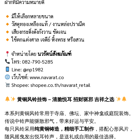
ฝากที่มีความหมายดี
มีให้เลือกหลายขนาด
วัสดุทองเหลืองแท้ / งานหล่อปราณีต
เสียงกระดิ่งดังกังวาน ชัดเจน
ใช้ตกแต่งศาล เจดีย์ หิ้งพระ หรือสวน
จำหน่ายโดย
นวรัตน์สังฆภัณฑ์
โทร: 082-790-5285
Line: @np1982
เว็บไซต์:
www.navarat.co
Shopee:
shopee.co.th/navarat_retail
黄铜风铃挂饰 – 清脆悦耳 招财驱邪 吉祥之选
本系列黄铜风铃常用于寺庙、佛坛、家中神龛或庭院装饰。
传说中铃声能驱散邪气，带来好运与平安。
每只风铃采用
纯黄铜铸造，精细手工制作
，搭配心形风片，
随风摇曳发出悦耳铃声，是送礼或自用的最佳选择。