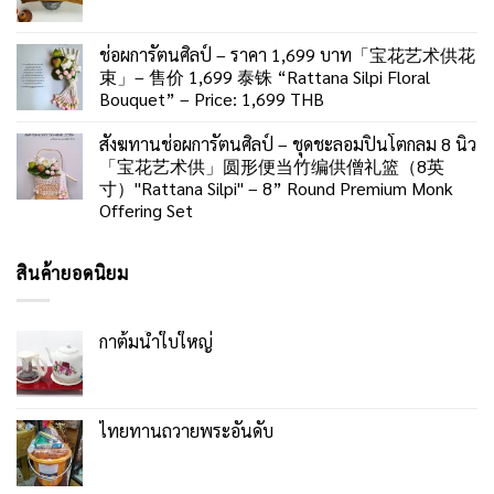
ช่อผการัตนศิลป์ – ราคา 1,699 บาท「宝花艺术供花
束」– 售价 1,699 泰铢 “Rattana Silpi Floral
Bouquet” – Price: 1,699 THB
สังฆทานช่อผการัตนศิลป์ – ชุดชะลอมปิ่นโตกลม 8 นิ้ว
「宝花艺术供」圆形便当竹编供僧礼篮（8英
寸）"Rattana Silpi" – 8” Round Premium Monk
Offering Set
สินค้ายอดนิยม
กาต้มน้ำใบใหญ่
ไทยทานถวายพระอันดับ