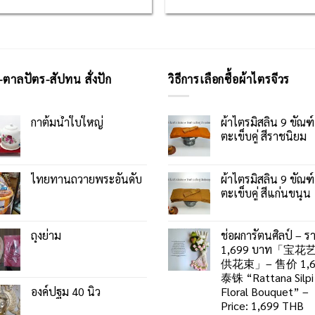
-ตาลปัตร-สัปทน สั่งปัก
วิธีการเลือกซื้อผ้าไตรจีวร
กาต้มน้ำใบใหญ่
ผ้าไตรมิสลิน 9 ขัณฑ์
ตะเข็บคู่ สีราชนิยม
ไทยทานถวายพระอันดับ
ผ้าไตรมิสลิน 9 ขัณฑ์
ตะเข็บคู่ สีแก่นขนุน
ถุงย่าม
ช่อผการัตนศิลป์ – ร
1,699 บาท「宝花
供花束」– 售价 1,6
泰铢 “Rattana Silpi
องค์ปฐม 40 นิ้ว
Floral Bouquet” –
Price: 1,699 THB