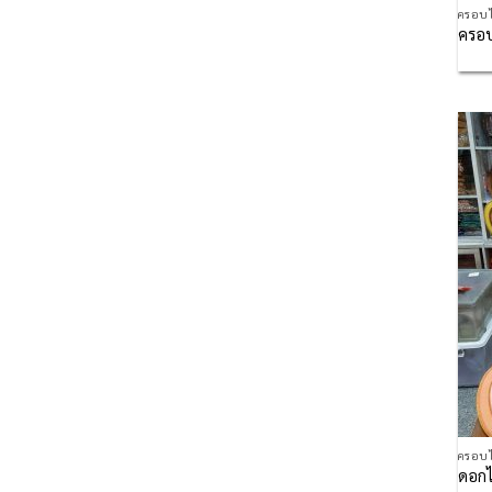
ครอบไ
ครอ
ครอบไ
ดอกไ