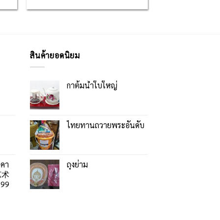
สินค้ายอดนิยม
กาต้มน้ำใบใหญ่
ไทยทานถวายพระอันดับ
าคา
ถุงย่าม
艺术
99