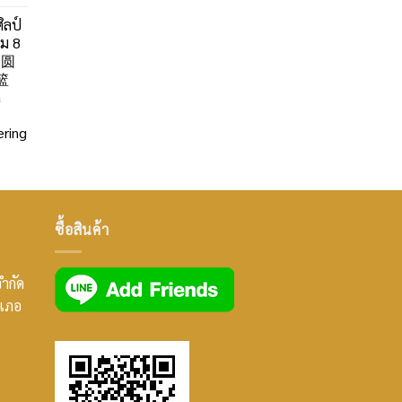
ิลป์
ลม 8
」圆
篮
a
ring
ซื้อสินค้า
จำกัด
ำเภอ