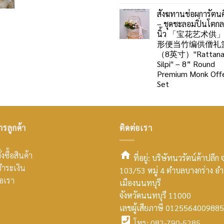
สังฆทานช่อผการัตนศ
– ชุดชะลอมปิ่นโตก
นิ้ว 「宝花艺术供
形便当竹编供僧礼
（8英寸）"Rattan
Silpi" – 8” Round
Premium Monk Offe
Set
ารลูกค้า
ติดต่อเรา
่งซื้อสินค้า
ที่อยู่: บริษัทนวรัตน์ค้าปลีก 
ำระเงิน
103/53 หมู่ 4 ตำบลบางกร่าง อ
smt2
่อเรา
เมืองนนทบุรี
home
จังหวัดนนทบุรี 11000
เลขผู้เสียภาษี 0125564009885
icon
โทร: 082-790-5285