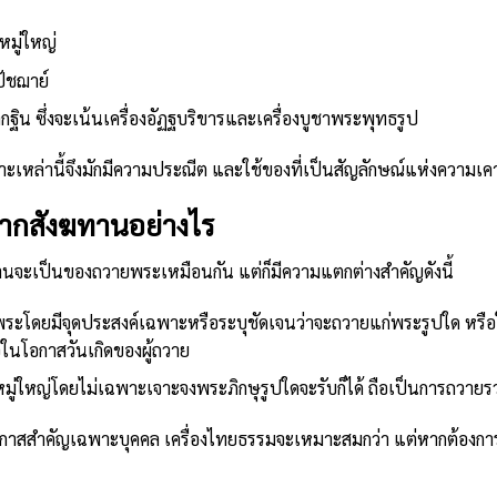
มู่ใหญ่
ัชฌาย์
กฐิน ซึ่งจะเน้นเครื่องอัฏฐบริขารและเครื่องบูชาพระพุทธรูป
าะเหล่านี้จึงมักมีความประณีต และใช้ของที่เป็นสัญลักษณ์แห่งความ
จากสังฆทานอย่างไร
านจะเป็นของถวายพระเหมือนกัน แต่ก็มีความแตกต่างสำคัญดังนี้
ะโดยมีจุดประสงค์เฉพาะหรือระบุชัดเจนว่าจะถวายแก่พระรูปใด หรือใ
ในโอกาสวันเกิดของผู้ถวาย
มู่ใหญ่โดยไม่เฉพาะเจาะจงพระภิกษุรูปใดจะรับก็ได้ ถือเป็นการถวายร
อกาสสำคัญเฉพาะบุคคล เครื่องไทยธรรมจะเหมาะสมกว่า แต่หากต้องกา