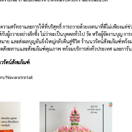
ความศรัทธาและการให้ที่บริสุทธิ์ การถวายด้วยเจตนาที่ดีไม่เพียงแต่
้กับผู้ถวายอย่างลึกซึ้ง ไม่ว่าจะเป็นบุคคลทั่วไป วัด หรือผู้จัดงานบุญ 
หมาย และส่งผลบุญอันยิ่งใหญ่กลับคืนสู่ชีวิต ร้านนวรัตน์สังฆภัณฑ์พร้
ชุดสังฆทานและ
สังฆภัณฑ์คุณภาพ
พร้อมบริการส่งทั่วประเทศ และการัน
นวรัตน์สังฆภัณฑ์
m/Navaratretail