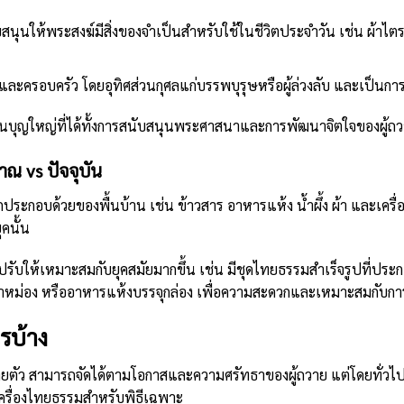
นุนให้พระสงฆ์มีสิ่งของจำเป็นสำหรับใช้ในชีวิตประจำวัน เช่น ผ้าไตร 
งและครอบครัว โดยอุทิศส่วนกุศลแก่บรรพบุรุษหรือผู้ล่วงลับ และเป็นการ
ป็นบุญใหญ่ที่ได้ทั้งการสนับสนุนพระศาสนาและการพัฒนาจิตใจของผู้ถ
ณ vs ปัจจุบัน
ะกอบด้วยของพื้นบ้าน เช่น ข้าวสาร อาหารแห้ง น้ำผึ้ง ผ้า และเครื่องใ
ุคนั้น
้ปรับให้เหมาะสมกับยุคสมัยมากขึ้น เช่น มีชุดไทยธรรมสำเร็จรูปที่ปร
ัว ยาหม่อง หรืออาหารแห้งบรรจุกล่อง เพื่อความสะดวกและเหมาะสมกับกา
รบ้าง
ตายตัว สามารถจัดได้ตามโอกาสและความศรัทธาของผู้ถวาย แต่โดยทั่วไ
รื่องไทยธรรมสำหรับพิธีเฉพาะ