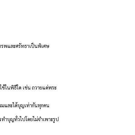
เคารพและศรัทธาเป็นพิเศษ
ช้ในพิธีใด เช่น ถวายแด่พระ
วมและได้บุญเท่ากันทุกคน
รทำบุญทั่วไปโดยไม่จำเพาะรูป