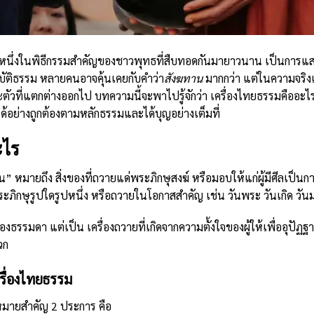
นหนึ่งในพิธีกรรมสำคัญของชาวพุทธที่สืบทอดกันมายาวนาน เป็นการแ
บัติธรรม หลายคนอาจคุ้นเคยกับคำว่า
สังฆทาน
มากกว่า แต่ในความจริง
ตัวที่แตกต่างออกไป บทความนี้จะพาไปรู้จักว่า เครื่องไทยธรรมคืออะไ
ด้อย่างถูกต้องตามหลักธรรมและได้บุญอย่างเต็มที่
ะไร
หมายถึง สิ่งของที่ถวายแด่พระภิกษุสงฆ์ หรือมอบให้แก่ผู้มีศีลเป็นก
ระภิกษุรูปใดรูปหนึ่ง หรือถวายในโอกาสสำคัญ เช่น วันพระ วันเกิด วัน
งของธรรมดา แต่เป็น เครื่องถวายที่เกิดจากความตั้งใจของผู้ให้เพื่ออุป
วก
รื่องไทยธรรม
งหมายสำคัญ 2 ประการ คือ