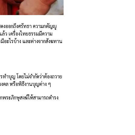
สดงออกถึงศรัทธา ความกตัญญู
แล้ว เครื่องไทยธรรมมีความ
รมีอะไรบ้าง และต่างจาก
สังฆทาน
ารทำบุญ โดยไม่จำกัดว่าต้องถวาย
มงคล หรือพิธีงานบุญต่าง ๆ
ัฏฐากพระภิกษุสงฆ์ให้สามารถดำรง