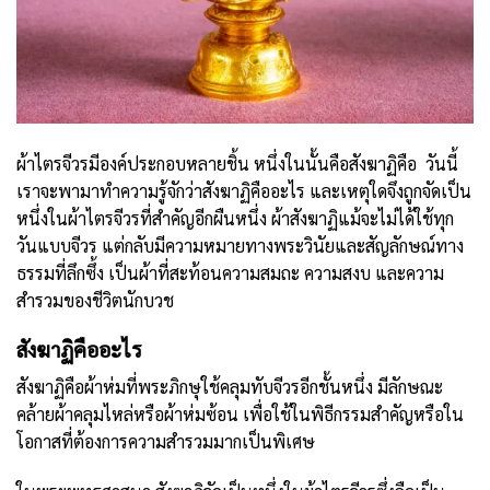
ผ้าไตรจีวร
มีองค์ประกอบหลายชิ้น หนึ่งในนั้นคือสังฆาฏิคือ วันนี้
เราจะพามาทำความรู้จักว่าสังฆาฏิคืออะไร และเหตุใดจึงถูกจัดเป็น
หนึ่งในผ้าไตรจีวรที่สำคัญอีกผืนหนึ่ง ผ้าสังฆาฏิแม้จะไม่ได้ใช้ทุก
วันแบบจีวร แต่กลับมีความหมายทางพระวินัยและสัญลักษณ์ทาง
ธรรมที่ลึกซึ้ง เป็นผ้าที่สะท้อนความสมถะ ความสงบ และความ
สำรวมของชีวิตนักบวช
สังฆาฏิคืออะไร
สังฆาฏิคือผ้าห่มที่พระภิกษุใช้คลุมทับจีวรอีกชั้นหนึ่ง มีลักษณะ
คล้ายผ้าคลุมไหล่หรือผ้าห่มซ้อน เพื่อใช้ในพิธีกรรมสำคัญหรือใน
โอกาสที่ต้องการความสำรวมมากเป็นพิเศษ