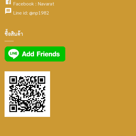
facebook
Facebook :
Navarat
facebook
icon
Line id:
@np1982
icon
facebook
ซื้อสินค้า
icon