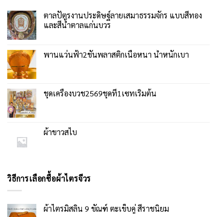
ตาลปัตรงานประดิษฐ์ลายเสมาธรรมจักร แบบสีทอง
และสีน้ำตาลแก่นบวร
พานแว่นฟ้า2ชั้นพลาสติกเนื้อหนา น้ำหนักเบา
ชุดเครื่องบวช2569ชุดที่1เซทเริ่มต้น
ผ้าขาวสไบ
วิธีการเลือกซื้อผ้าไตรจีวร
ผ้าไตรมิสลิน 9 ขัณฑ์ ตะเข็บคู่ สีราชนิยม