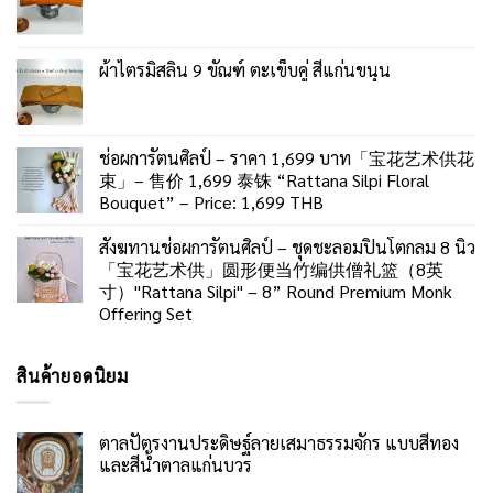
ผ้าไตรมิสลิน 9 ขัณฑ์ ตะเข็บคู่ สีแก่นขนุน
ช่อผการัตนศิลป์ – ราคา 1,699 บาท「宝花艺术供花
束」– 售价 1,699 泰铢 “Rattana Silpi Floral
Bouquet” – Price: 1,699 THB
สังฆทานช่อผการัตนศิลป์ – ชุดชะลอมปิ่นโตกลม 8 นิ้ว
「宝花艺术供」圆形便当竹编供僧礼篮（8英
寸）"Rattana Silpi" – 8” Round Premium Monk
Offering Set
สินค้ายอดนิยม
ตาลปัตรงานประดิษฐ์ลายเสมาธรรมจักร แบบสีทอง
และสีน้ำตาลแก่นบวร