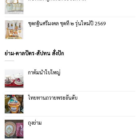
ชุดกฐินศรีมงคล ชุดที่ ๒ รุ่นใหม่ปี 2569
ย่าม-ตาลปัตร-สัปทน สั่งปัก
กาต้มน้ำใบใหญ่
ไทยทานถวายพระอันดับ
ถุงย่าม