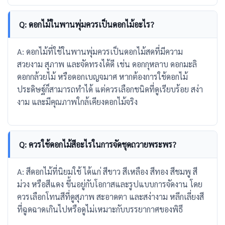
Q: ดอกไม้ในพานพุ่มควรเป็นดอกไม้อะไร?
A: ดอกไม้ที่ใช้ในพานพุ่มควรเป็นดอกไม้สดที่มีความ
สวยงาม สุภาพ และจัดทรงได้ดี เช่น ดอกกุหลาบ ดอกมะลิ
ดอกกล้วยไม้ หรือดอกเบญจมาศ หากต้องการใช้ดอกไม้
ประดิษฐ์ก็สามารถทำได้ แต่ควรเลือกชนิดที่ดูเรียบร้อย สง่า
งาม และมีคุณภาพใกล้เคียงดอกไม้จริง
Q: ควรใช้ดอกไม้สีอะไรในการจัดชุดถวายพระพร?
A: สีดอกไม้ที่นิยมใช้ ได้แก่ สีขาว สีเหลือง สีทอง สีชมพู สี
ม่วง หรือสีแดง ขึ้นอยู่กับโอกาสและรูปแบบการจัดงาน โดย
ควรเลือกโทนสีที่ดูสุภาพ สะอาดตา และสง่างาม หลีกเลี่ยงสี
ที่ฉูดฉาดเกินไปหรือดูไม่เหมาะกับบรรยากาศของพิธี