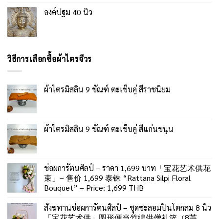
องค์ปฐม 40 นิ้ว
วิธีการเลือกซื้อผ้าไตรจีวร
ผ้าไตรมิสลิน 9 ขัณฑ์ ตะเข็บคู่ สีราชนิยม
ผ้าไตรมิสลิน 9 ขัณฑ์ ตะเข็บคู่ สีแก่นขนุน
ช่อผการัตนศิลป์ – ราคา 1,699 บาท「宝花艺术供花
束」– 售价 1,699 泰铢 “Rattana Silpi Floral
Bouquet” – Price: 1,699 THB
สังฆทานช่อผการัตนศิลป์ – ชุดชะลอมปิ่นโตกลม 8 นิ้ว
「宝花艺术供」圆形便当竹编供僧礼篮（8英