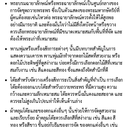
พระบรมฉายาลักษณ์หรือพระฉายาลักษณ์เป็นศูนย์กลางของ
การจัดชุดถวายพระพร ซึ่งเป็นตัวแสดงของพระมหากษัตริย์ที่
ผู้คนต้องจะเซ่นไหวต่อ พระฉายาลักษณ์ควรตั้งให้ได้สูงพอ
อย่างมีมารยาติ และต้องมั่นใจว่าไม่มีสิ่งใดบังหน้าหรือขวาง
ควรเลือกพระฉายาลักษณ์ที่มีขนาดเหมาะสมกับพื้นที่ที่จัด และ
ต้องให้พระเก่าที่เหมาะสม
พานพุ่มหรือเครื่องสักการะต่างๆ นั้นมีบทบาทสำคัญในการ
แสดงความเคารพ พานพุ่มมักทำจากดอกไม้สดที่สวยงาม หรือ
ดอกไม้ประดิษฐ์ที่ดูสง่างาม บ่อยครั้งมีการเลือกดอกไม้สีที่เหมาะ
สมกับงาน เช่น สีแดงและสีทอง ซึ่งแสดงถึงจิตสำนึกที่ดี
โต๊ะสำหรับจัดวางเครื่องสักการะเป็นสิ่งสำคัญที่จำเป็น การเลือก
โต๊ะต้อง
ออกแบบโต๊ะสำหรับถวายพระพร
ที่มีความสูง ความ
กว้างและความลึกเหมาะสม โต๊ะควรหนึ่งมั่นคงและสะอาด และ
ควรจะไม่สูงเกินไปจนท่าให้เห็นด้านล่าง
ผ้าคลุมโต๊ะและของตกแต่งอื่นๆ นั้นช่วยให้การจัดดูสวยงาม
และเรียบร้อย ผ้าคลุมโต๊ะควรเลือกสีที่สง่างาม เช่น สีแดง สี
ทอง หรือสีขาว ขึ้นอยู่กับธีมของการจัด ของตกแต่งอื่นๆ เช่น