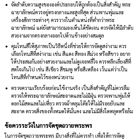
จัดลำดับความสูงขององค์ประกอบให้ถูกต้องเป็นสิ่งสำคัญ พระ
ฉายาลักษณ์ควรอยู่ตรงกลางและสูงที่สุด ส่วนพานพุ่มและ
เครื่องสักการะต่างๆ ควรวางในตำแหน่งที่ต่ำกว่าพระ
ฉายาลักษณ์ แต่ยังสามารถมองเห็นได้ชัดเจน ควรจัดให้มีลำดับ
สวยงามจากตรงกลางออกไปด้านข้างอย่างสมดุล
คุมโทนสีให้สุภาพเป็นวิธีหนึ่งที่ช่วยให้การจัดดูสง่างาม ควร
เลือกโทนสีที่สง่างาม เช่น สีแดง สีทอง สีม่วง หรือสีขาว อยาก
ให้ประสมกันอย่างสวยงามและไม่ดูเจอหลี่ใจ ควรหลีกเลี่ยงสีที่
สดใจเกินไป เช่น สีเขียว สีชมพู หรือสีเหลือง เว้นแต่ว่าเป็น
โทนสีที่กำหนดไว้ของหน่วยงาน
ตรวจความเรียบร้อยก่อนใช้งานจริง เป็นสิ่งสำคัญที่ไม่ควรลืม
ตรวจให้พระฉายาลักษณ์สะอาดและไม่มีฝุ่น ตรวจพานพุ่มให้
ดอกไม้สดและไม่เหี่ยว ตรวจผ้าคลุมโต๊ะให้ไม่มีรอยยับและ
สะอาด ตรวจสิ่งของทั้งหมดให้มั่นคง และไม่มีสิ่งใดหลุดหรือล้ม
ข้อควรระวังในการจัดชุดถวายพระพร
ในการจัดชุดถวายพระพร มีบางสิ่งที่ไม่ควรทำ เพื่อให้การจัดดู