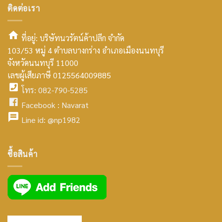
ติดต่อเรา
ที่อยู่: บริษัทนวรัตน์ค้าปลีก จำกัด
103/53 หมู่ 4 ตำบลบางกร่าง อำเภอเมืองนนทบุรี
smt2
จังหวัดนนทบุรี 11000
home
เลขผู้เสียภาษี 0125564009885
โทร: 082-790-5285
icon
facebook
Facebook :
Navarat
facebook
icon
Line id:
@np1982
icon
facebook
ซื้อสินค้า
icon