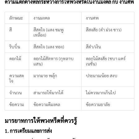
ความแตกต่างหลักระหว่างการให้พวงหรีดในงานมงคล กับ งานศพ
ลักษณะ
งานมงคล
งานศพ
สี
สีสดใจ (แดง ชมพู
สีสงสัย (ดำ ม่วง ขาว)
เหลือง)
ริบบิ่น
สีสดใจ (แดง ทอง)
สีดำ/เงิน
ดอกไม้
ดอกไม้สัตหาร (กุหลาบ
ดอกไม้สงสัย (ชบา แคร์
แสน)
เนชั่น)
ความสด
มากมาย พลุ้ก
ประมาณน้อย สงบ
ใจ
จำนวน
สามารถให้มากได้
ไม่ควรมากเกินไป
ข้อความ
ข้อความดีมงคล
ข้อความอาลัย
มารยาทการให้พวงหรีดที่ควรรู้
1. การเตรียมและการส่ง