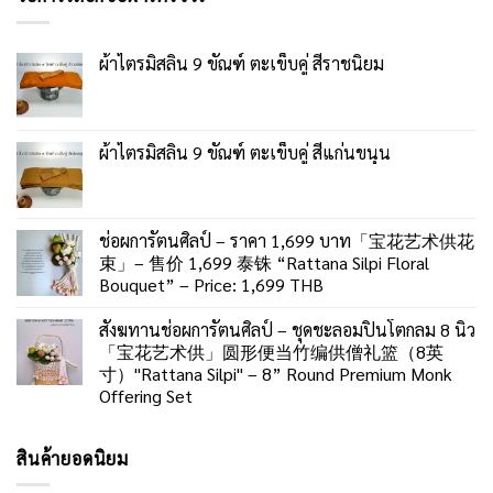
ผ้าไตรมิสลิน 9 ขัณฑ์ ตะเข็บคู่ สีราชนิยม
ผ้าไตรมิสลิน 9 ขัณฑ์ ตะเข็บคู่ สีแก่นขนุน
ช่อผการัตนศิลป์ – ราคา 1,699 บาท「宝花艺术供花
束」– 售价 1,699 泰铢 “Rattana Silpi Floral
Bouquet” – Price: 1,699 THB
สังฆทานช่อผการัตนศิลป์ – ชุดชะลอมปิ่นโตกลม 8 นิ้ว
「宝花艺术供」圆形便当竹编供僧礼篮（8英
寸）"Rattana Silpi" – 8” Round Premium Monk
Offering Set
สินค้ายอดนิยม