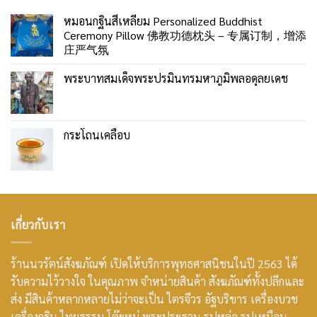
หมอนกฐินสี่เหลี่ยม Personalized Buddhist
Ceremony Pillow 佛教功德枕头 – 专属订制，增添
庄严气氛
พระบาทสมเด็จพระปรมินทรมหาภูมิพลอดุลยเดช
กระโถนเคลือบ
เกี่ยวกับเรา
ร้านนวรัตน์สังฆภัณฑ์ เปิดให้บริการพุทธศาสนิชนในปี 2563 ได้
รับความไว้วางใจ ในคุณภาพ จำหน่ายสินค้า สังฆภัณฑ์ทั้งปลีกและ
ส่ง มีสินค้าหลากหลายไม่ว่าจะเป็น ไตรจีวร อัฐบริขาร เครื่องบวช
เครื่องกฐิน ไทยธรรม โต๊ะหมู่ พระประธาน รูปหล่อ รูปเหมือน