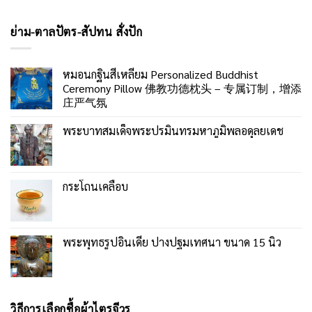
ย่าม-ตาลปัตร-สัปทน สั่งปัก
หมอนกฐินสี่เหลี่ยม Personalized Buddhist
Ceremony Pillow 佛教功德枕头 – 专属订制，增添
庄严气氛
พระบาทสมเด็จพระปรมินทรมหาภูมิพลอดุลยเดช
กระโถนเคลือบ
พระพุทธรูปอินเดีย ปางปฐมเทศนา ขนาด 15 นิ้ว
วิธีการเลือกซื้อผ้าไตรจีวร