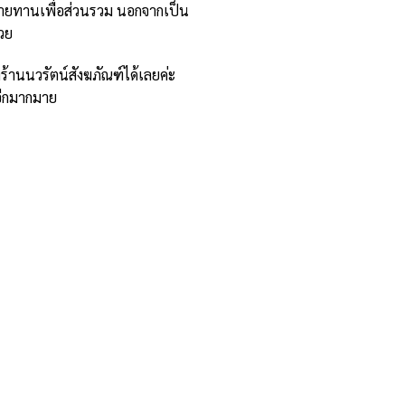
วายทานเพื่อส่วนรวม นอกจากเป็น
วย
ี่ร้านนวรัตน์สังฆภัณฑ์ได้เลยค่ะ
าอีกมากมาย