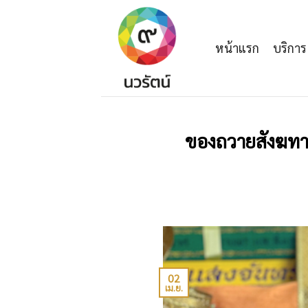
Skip
to
content
หน้าแรก
บริการ
ของถวายสังฆทาน 
02
เม.ย.