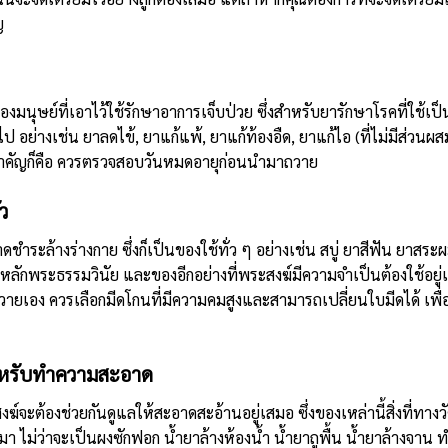
ญ
ของมนุษย์ที่เอาไว้ใช้รักษาอาการเจ็บป่วย ซึ่งสำหรับยารักษาโรคที่ใช้
วไป อย่างเช่น ยาลดไข้, ยาแก้แพ้, ยาแก้ท้องอืด, ยาแก้ไอ (ที่ไม่มีส่
สำคัญก็คือ ควรตรวจสอบวันหมดอายุก่อนนำมาถวาย
ว
ำระล้างร่างกาย ซึ่งก็เป็นของใช้ทั่ว ๆ อย่างเช่น สบู่ ยาสีฟัน ยาสระผ
หลักพระธรรมวินัย และของอีกอย่างที่พระสงฆ์มีความจำเป็นต้องใช้อยู่
ายเอง ควรเลือกมีดโกนที่มีความคมสูงและสามารถเปลี่ยนใบมีดได้ เพื่อ
สำหรับทำความสะอาด
สงฆ์จะต้องช่วยกันดูแลให้สะอาดสะอ้านอยู่เสมอ ซึ่งของเหล่านี้สิ่งที่ทา
า ไม่ว่าจะเป็นผงซักฟอก น้ำยาล้างห้องน้ำ น้ำยาถูพื้น น้ำยาล้างจาน ท