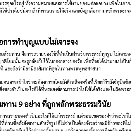
้นบรรจุอะไรอยู่ ทั้งความหมายและการใช้งานของแต่ละอย่าง เพื่อในภ
ใช้ประโยชน์จากสิ่งที่ท่านถวายได้จริง และยังถูกต้องตามหลักพระธรรมว
ือการทำบุญแบบไม่เจาะจง
สังฆทาน คือการถวายของใช้ที่จำเป็นสำหรับพระสงฆ์ทุกรูป ไม่เจาะจงถ
ญาติโยมนั้น จะถูกจัดเก็บไว้ในกองกลางของวัด เพื่อที่จะได้นำมาแบ่งปันก
ท้ และถือว่ามีอานิสงส์มากที่สุดในทางพระพุทธศาสนา
อาจเข้าใจว่าจะต้องถวายโดยถังสีเหลืองหรือที่เรียกกัว่าถังจัตุปัจจัยเ
ิ่งของจำเป็นอะไรก็ได้ที่พระสงฆ์สามารถนำไปใช้ได้จริงและไม่ผิดพระธ
าน 9 อย่าง ที่ถูกหลักพระธรรมวินัย
ารถวายของจำเป็นอะไรก็ได้แก่พระสงฆ์ แต่ขอบเขตของคำว่าอะไรก็ได้นั
ี่ท่านซื้อถังสังฆทานสำเร็จรูป ก็ไม่จำเป็นต้องกังวลว่าจะมีข้าวของท
้นจะจัดเตรียมไว้อย่างถูกต้องเสมอ แต่ถ้าหากคุณต้องการที่จะจัดเตรียมเค