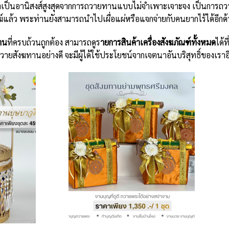
ว่าเป็นอานิสงส์สูงสุดจากการถวายทานแบบไม่จำเพาะเจาะจง เป็นการถ
์แล้ว พระท่านยังสามารถนำไปเผื่อแผ่หรือแจกจ่ายกับคนยากไร้ได้อีกด้
าน
ที่ครบถ้วนถูกต้อง สามารถดู
ร
ายการสินค้าเครื่องสังฆภัณฑ์ทั้งหมด
ได้ท
ถวายสังฆทานอย่างดี จะมีผู้ได้ใช้ประโยชน์จากเจตนาอันบริสุทธิ์ของเร