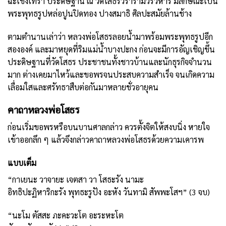
ฉะเชิงเทรา ประดิษฐาน ณ วัดโสธรวรารามวรวิหาร มีลักษณะเป็น
พระพุทธรูปหล่อปูนปิดทอง ปางสมาธิ ศิลปะสมัยล้านช้าง
ตามตำนานเล่าว่า หลวงพ่อโสธรลอยน้ำมาพร้อมพระพุทธรูปอีก
สององค์ และมาหยุดที่ริมแม่น้ำบางปะกง ก่อนจะมีการอัญเชิญขึ้น
ประดิษฐานที่วัดโสธร ประชาชนทั้งชาวบ้านและนักธุรกิจจำนวน
มาก ต่างเคยมาไหว้และขอพรจนประสบความสำเร็จ จนเกิดความ
เลื่อมใสและศรัทธาสืบต่อกันมาหลายชั่วอายุคน
คาถาหลวงพ่อโสธร
ก่อนเริ่มขอพรหรือบนบานศาลกล่าว ควรตั้งจิตให้สงบนิ่ง หายใจ
เข้าออกลึก ๆ แล้วจึงกล่าวคาถาหลวงพ่อโสธรด้วยความเคารพ
แบบเต็ม
“กาเยนะ วาจายะ เจตสา วา โสธะรัง นามะ
อิทธิปะฏิหาริกะรัง พุทธะรูปัง อะหัง วันทามิ สัพพะโสฯ” (3 จบ)
“นะโม ตัสสะ ภะคะวะโต อะระหะโต