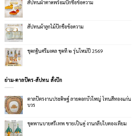
สัปทนผ้าตาดพร้อมปักชื่อข้อความ
สัปทนผ้าลูกไม้ปักชื่อข้อความ
ชุดกฐินศรีมงคล ชุดที่ ๒ รุ่นใหม่ปี 2569
ย่าม-ตาลปัตร-สัปทน สั่งปัก
ตาลปัตรงานประดิษฐ์ ลายดอกบัวใหญ่ โทนสีทองแก่น
บวร
ชุดพานบายศรีเทพ ขายเป็นคู่ งานกลีบใบตองเทียม