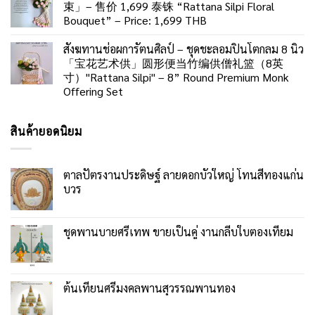
束」– 售价 1,699 泰铢 “Rattana Silpi Floral
Bouquet” – Price: 1,699 THB
สังฆทานช่อผการัตนศิลป์ – ชุดชะลอมปิ่นโตกลม 8 นิ้ว
「宝花艺术供」圆形便当竹编供僧礼篮（8英
寸）"Rattana Silpi" – 8” Round Premium Monk
Offering Set
สินค้ายอดนิยม
ตาลปัตรงานประดิษฐ์ ลายดอกบัวใหญ่ โทนสีทองแก่น
บวร
ชุดพานบายศรีเทพ ขายเป็นคู่ งานกลีบใบตองเทียม
ต้นเทียนศรีมงคลพานสุวรรณพานทอง