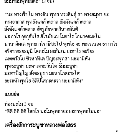
สัมมาสัมพุทธัสสะ” (3 จบ)
“นะ ทรงฟ้า โม ทรงดิน พุทธ ทรงสินธุ์ ธา ทรงสมุทร ยะ
ทรงอากาศ พุทธังแคล้วคลาด ธัมมังแคล้วคลาด
สังฆังแคล้วคลาด ศัตรูภัยพาลวินาศสันติ
นะ กาโร กุกกุสันโธ สิโรมัชเฌ โมกาโร โกนาคะมะโน
นานาจิตเต พุทธกาโร กัสสะโป พุทโธ จะ ทะเวเนเต ธา กาโร
ศรีศากกะยะมุนี โคตะโม ยะกันเน ยะกาโร อะริยะ
เมตตรัยโย ชิวหาทีเต ปัญจะพุทธา นะมามิหัง
พุทธะบูชา มะหาเตชะวันโต ธัมมะบูชา
มะหาปัญโญ สังฆะบูชา มะหาโภคะวะโห
อะระหังพุทโธ อิติปิโสภะคะวา นะมามิหัง”
แบบย่อ
ท่องนะโม 3 จบ
“อิติ อิติ อิติ โสธโร นะโมพุทธายะ ยะธาพุทธโมนะ”
เครื่องสักการะบูชาหลวงพ่อโสธร