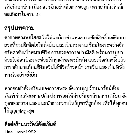
เพื่อรักษาบ้านเมือง และอีกอย่างคือการขอลูก เพราะว่ากันว่าเด็ก
จะเกิดมาไม่ครบ 32
สรุปบทความ
คาถาหลวงพ่อโสธร
ไม่ใช่แค่ถ้อยคำแห่งความศักดิ์สิทธิ์ แต่คือบท
สวดที่ช่วยฝึกจิตใจให้ตั้งมั่น และเป็นสะพานเชื่อมโยงระหว่างจิต
ศรัทธากับเป้าหมายชีวิต การสวดคาถาอย่างมีสติ พร้อมการบูชา
ด้วยใจอ่อนน้อม จะช่วยให้ทุกคำขอพรมีพลัง และเมื่อสมหวังแล้ว
การกลับมาแก้บนก็ยิ่งเสริมให้ชีวิตก้าวหน้า ราบรื่น และเป็นที่พึ่ง
ทางใจอย่างยั่งยืน
หากคุณกำลังเตรียมของถวายพระ จัดงานบุญ ร้านนวรัตน์สังฆ
ภัณฑ์ ร้าน
สังฆทาน
ปลีก-ส่ง พร้อมให้คำปรึกษาด้านการเตรียม จัด
ชุดของถวาย และแนะนำการกราบไหว้บูชาที่ถูกต้อง เพื่อให้ทุกคน
ได้บุญกุศลสูงสุด
ติดต่อร้านนวรัตน์สังฆภัณฑ์
Line :
@np1982