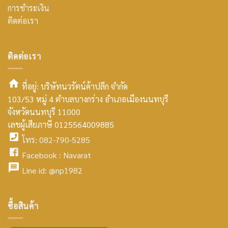
การชำระเงิน
ติดต่อเรา
ติดต่อเรา
ที่อยู่: บริษัทนวรัตน์ค้าปลีก จำกัด
103/53 หมู่ 4 ตำบลบางกร่าง อำเภอเมืองนนทบุรี
smt2
จังหวัดนนทบุรี 11000
home
เลขผู้เสียภาษี 0125564009885
โทร: 082-790-5285
icon
facebook
Facebook :
Navarat
facebook
icon
Line id:
@np1982
icon
facebook
ซื้อสินค้า
icon