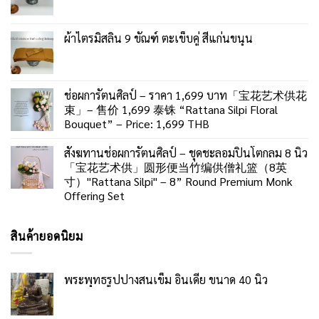
ผ้าไตรมิสลิน 9 ขัณฑ์ ตะเข็บคู่ สีแก่นขนุน
ช่อผการัตนศิลป์ – ราคา 1,699 บาท「宝花艺术供花
束」– 售价 1,699 泰铢 “Rattana Silpi Floral
Bouquet” – Price: 1,699 THB
สังฆทานช่อผการัตนศิลป์ – ชุดชะลอมปิ่นโตกลม 8 นิ้ว
「宝花艺术供」圆形便当竹编供僧礼篮（8英
寸）"Rattana Silpi" – 8” Round Premium Monk
Offering Set
สินค้ายอดนิยม
พระพุทธรูปปางสนเข็ม อินเดีย ขนาด 40 นิ้ว