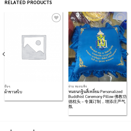
RELATED PRODUCTS
Add to
Add to
Wishlist
Wishlist
อื่นๆ
ย่าม หมอนพิง
หมอนกฐินสี่เหลี่ยม Personalized
ผ้าขาวสไบ
Buddhist Ceremony Pillow 佛教功
德枕头 – 专属订制，增添庄严气
氛