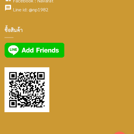
Facebook :
Navarat
facebook
icon
Line id:
@np1982
icon
facebook
ซื้อสินค้า
icon