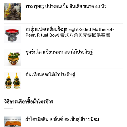
พระพุทธรูปปางสนเข็ม อินเดีย ขนาด 40 นิ้ว
ตะลุ่มแปดเหลี่ยมฝังมุก Eight-Sided Mother-of-
Pearl Ritual Bowl 泰式八角贝壳镶嵌供奉碗
ชุดขันโตกเชี่ยนหมากดอกไม้ประดิษฐ์
ต้นเทียนดอกไม้ผ้าประดิษฐ์
วิธีการเลือกซื้อผ้าไตรจีวร
ผ้าไตรมิสลิน 9 ขัณฑ์ ตะเข็บคู่ สีราชนิยม