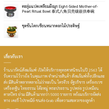
ตะลุ่มแปดเหลี่ยมฝังมุก Eight-Sided Mother-of-
Pearl Ritual Bowl 泰式八角贝壳镶嵌供奉碗
ชุดขันโตกเชี่ยนหมากดอกไม้ประดิษฐ์
เกี่ยวกับเรา
ร้านนวรัตน์สังฆภัณฑ์ เปิดให้บริการพุทธศาสนิชนในปี 2563 ได้
รับความไว้วางใจ ในคุณภาพ จำหน่ายสินค้า สังฆภัณฑ์ทั้งปลีกและ
ส่ง มีสินค้าหลากหลายไม่ว่าจะเป็น ไตรจีวร อัฐบริขาร เครื่องบวช
เครื่องกฐิน ไทยธรรม โต๊ะหมู่ พระประธาน รูปหล่อ รูปเหมือน
ตาลปัตร ย่าม มีสินค้ามากกว่า 5000 รายการ พร้อมบริการจัดส่ง
ทาง เคอรี่-ไปรษณีย์-ขนส่ง-Grab เพื่อความสะดวกของลูกค้า