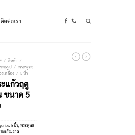
ติดต่อเรา
E
/
สินค้า
/
ุทธรูป
/
พระพุทธ
องเหลือง
/
5 นิ้ว
ะแก้วฤดู
 ขนาด 5
ว
gories:
5 นิ้ว
,
พระพุทธ
ระแก้วมรกต