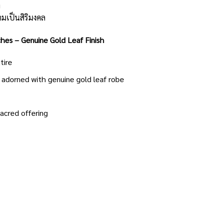
า
ามเป็นสิริมงคล
ches – Genuine Gold Leaf Finish
tire
d adorned with genuine gold leaf robe
acred offering