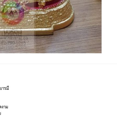
บารมี
งดงาม
ย