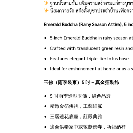
ฐานบัวสามชั้น เพิ่มความสง่างามแก่การบูช
นิยมถวายวัด หรือตั้งบูชาประจำบ้านเพื่อคว
Emerald Buddha (Rainy Season Attire), 5 in
5-inch Emerald Buddha in rainy season at
Crafted with translucent green resin an
Features elegant triple-tier lotus base
Ideal for enshrinement at home or as a s
玉佛（雨季裝束）5 吋 – 真金箔裝飾
5 吋雨季造型玉佛，綠色晶透
精緻金箔佛袍，工藝細膩
三層蓮花底座，莊嚴典雅
適合供奉家中或敬獻佛寺，祈福納祥