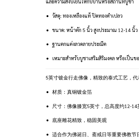
และความสงบเย็นให้กับบ้านหรือสถานที่บูชา
วัสดุ: ทองเหลืองแท้ ปิดทองคำเปลว
ขนาด: หน้าตัก 5 นิ้ว สูงประมาณ 12-14 นิ้ว
ฐานตกแต่งลวดลายประณีต
เหมาะสำหรับบูชาเสริมสิริมงคล หรือเป็
5英寸镀金行走佛像，精致的泰式工艺，
材质：真铜镀金箔
尺寸：佛像膝宽5英寸，总高度约12-14
底座雕花精致，稳固美观
适合作为佛诞日、斋戒日等重要佛教节