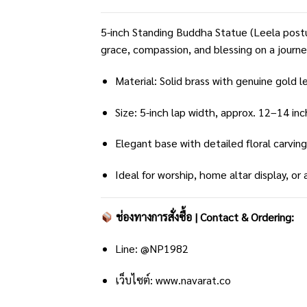
5-inch Standing Buddha Statue (Leela postur
grace, compassion, and blessing on a journe
Material: Solid brass with genuine gold le
Size: 5-inch lap width, approx. 12–14 inc
Elegant base with detailed floral carving
Ideal for worship, home altar display, or
ช่องทางการสั่งซื้อ | Contact & Ordering:
Line:
@NP1982
เว็บไซต์:
www.navarat.co