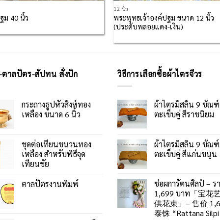
12 นิ้ว
พระพุทธเจ้าองค์ปฐม ขนาด 12 นิ้ว
ฐม 40 นิ้ว
(ประดับพลอยแดง-เงิน)
-ตาลปัตร-สัปทน สั่งปัก
วิธีการเลือกซื้อผ้าไตรจีวร
กระถางธูปหัวสิงห์ทอง
ผ้าไตรมิสลิน 9 ขัณฑ์
เหลือง ขนาด 6 นิ้ว
ตะเข็บคู่ สีราชนิยม
ชุดต่อเทียนชนวนทอง
ผ้าไตรมิสลิน 9 ขัณฑ์
เหลือง สำหรับพิธีจุด
ตะเข็บคู่ สีแก่นขนุน
เทียนชัย
ช่อผการัตนศิลป์ – ร
ตาลปัตรงานพิมพ์
1,699 บาท「宝花
供花束」– 售价 1,6
泰铢 “Rattana Silpi