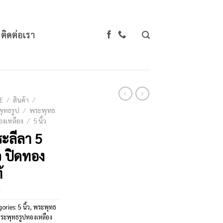
ติดต่อเรา
E
/
สินค้า
/
ุทธรูป
/
พระพุทธ
องเหลือง
/
5 นิ้ว
ะลีลา 5
้ว ปิดทอง
้
gories:
5 นิ้ว
,
พระพุทธ
ระพุทธรูปทองเหลือง