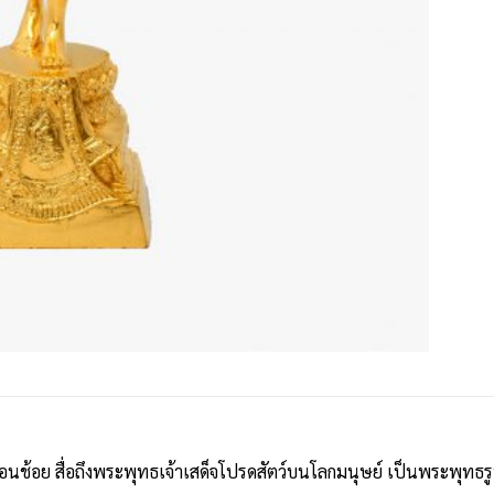
อนช้อย สื่อถึงพระพุทธเจ้าเสด็จโปรดสัตว์บนโลกมนุษย์ เป็นพระพุทธรู