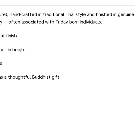
e), hand-crafted in traditional Thai style and finished in genuin
y — often associated with Friday-born individuals.
af finish
hes in height
s
 as a thoughtful Buddhist gift