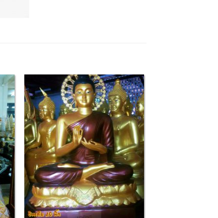
 to
Add to
list
Wishlist