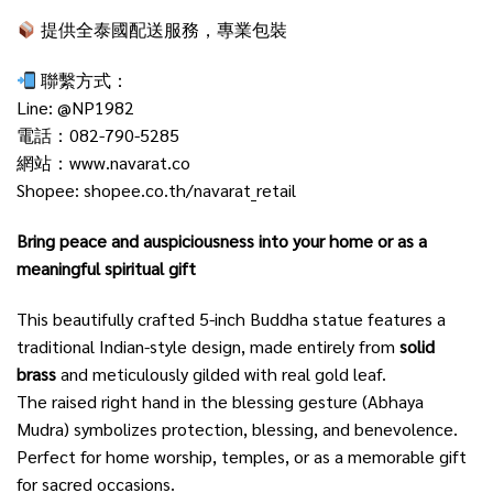
提供全泰國配送服務，專業包裝
聯繫方式：
Line:
@NP1982
電話：082-790-5285
網站：
www.navarat.co
Shopee:
shopee.co.th/navarat_retail
Bring peace and auspiciousness into your home or as a
meaningful spiritual gift
This beautifully crafted 5-inch Buddha statue features a
traditional Indian-style design, made entirely from
solid
brass
and meticulously gilded with real gold leaf.
The raised right hand in the blessing gesture (Abhaya
Mudra) symbolizes protection, blessing, and benevolence.
Perfect for home worship, temples, or as a memorable gift
for sacred occasions.