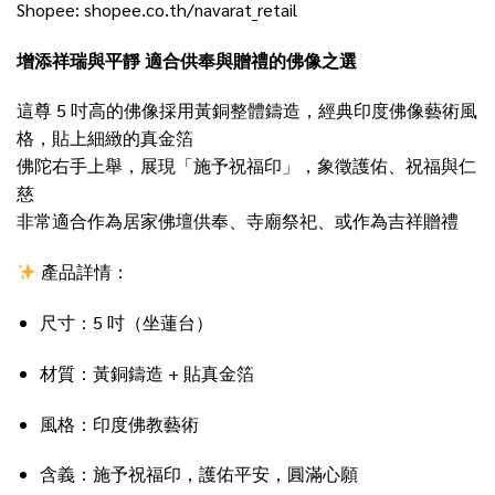
Shopee:
shopee.co.th/navarat_retail
增添祥瑞與平靜 適合供奉與贈禮的佛像之選
這尊 5 吋高的佛像採用黃銅整體鑄造，經典印度佛像藝術風
格，貼上細緻的真金箔
佛陀右手上舉，展現「施予祝福印」，象徵護佑、祝福與仁
慈
非常適合作為居家佛壇供奉、寺廟祭祀、或作為吉祥贈禮
產品詳情：
尺寸：5 吋（坐蓮台）
材質：黃銅鑄造 + 貼真金箔
風格：印度佛教藝術
含義：施予祝福印，護佑平安，圓滿心願