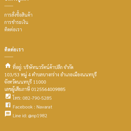
การสั่งซื้อสินค้า
การชำระเงิน
ติดต่อเรา
ติดต่อเรา
ที่อยู่: บริษัทนวรัตน์ค้าปลีก จำกัด
103/53 หมู่ 4 ตำบลบางกร่าง อำเภอเมืองนนทบุรี
smt2
จังหวัดนนทบุรี 11000
home
เลขผู้เสียภาษี 0125564009885
โทร: 082-790-5285
icon
facebook
Facebook :
Navarat
facebook
icon
Line id:
@np1982
icon
facebook