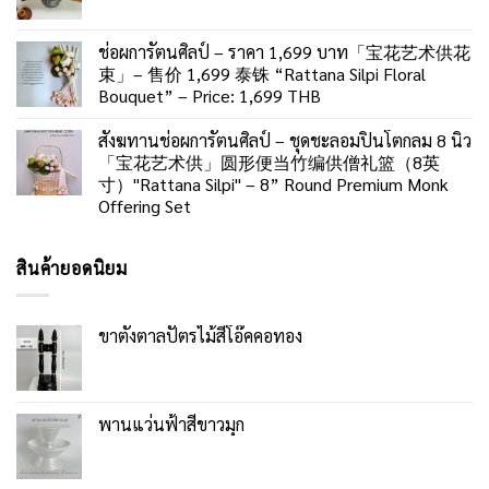
ช่อผการัตนศิลป์ – ราคา 1,699 บาท「宝花艺术供花
束」– 售价 1,699 泰铢 “Rattana Silpi Floral
Bouquet” – Price: 1,699 THB
สังฆทานช่อผการัตนศิลป์ – ชุดชะลอมปิ่นโตกลม 8 นิ้ว
「宝花艺术供」圆形便当竹编供僧礼篮（8英
寸）"Rattana Silpi" – 8” Round Premium Monk
Offering Set
สินค้ายอดนิยม
ขาตั้งตาลปัตรไม้สีโอ๊คคอทอง
พานแว่นฟ้าสีขาวมุก