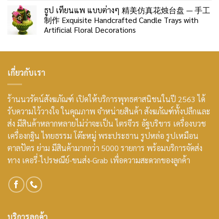
ธูป เทียนแพ แบบต่างๆ 精美仿真花烛台盘 — 手工
制作 Exquisite Handcrafted Candle Trays with
Artificial Floral Decorations
เกี่ยวกับเรา
ร้านนวรัตน์สังฆภัณฑ์ เปิดให้บริการพุทธศาสนิชนในปี 2563 ได้
รับความไว้วางใจ ในคุณภาพ จำหน่ายสินค้า สังฆภัณฑ์ทั้งปลีกและ
ส่ง มีสินค้าหลากหลายไม่ว่าจะเป็น ไตรจีวร อัฐบริขาร เครื่องบวช
เครื่องกฐิน ไทยธรรม โต๊ะหมู่ พระประธาน รูปหล่อ รูปเหมือน
ตาลปัตร ย่าม มีสินค้ามากกว่า 5000 รายการ พร้อมบริการจัดส่ง
ทาง เคอรี่-ไปรษณีย์-ขนส่ง-Grab เพื่อความสะดวกของลูกค้า
บริการลูกค้า