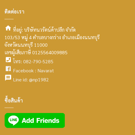
ติดต่อเรา
ที่อยู่: บริษัทนวรัตน์ค้าปลีก จำกัด
103/53 หมู่ 4 ตำบลบางกร่าง อำเภอเมืองนนทบุรี
smt2
จังหวัดนนทบุรี 11000
home
เลขผู้เสียภาษี 0125564009885
โทร: 082-790-5285
icon
facebook
Facebook :
Navarat
facebook
icon
Line id:
@np1982
icon
facebook
ซื้อสินค้า
icon