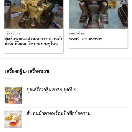
กษัตริย์ไทย
กษัตริย์ไทย
สมเด็จพระนเรศวรมหาราช ปางหลั่ง
พระเจ้าตากมหาราช
น้ำทักษิโณทก ปิดทองทองทูโทน
เครื่องกฐิน-เครื่องบวช
ชุดเครื่องกฐิน2026 ชุดที่ 3
สัปทนผ้าตาดพร้อมปักชื่อข้อความ