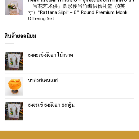
「宝花艺术供」圆形便当竹编供僧礼篮（8英
寸）"Rattana Silpi" – 8” Round Premium Monk
Offering Set
สินค้ายอดนิยม
ธงตะเข้-มัจฉา ไม้กวาด
บาตรสเตนเลส
ธงจรเข้ ธงมัจฉา ธงกฐิน