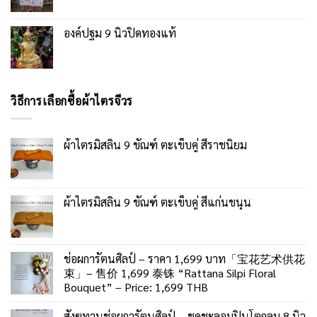
องค์ปฐม 9 นิ้วปิดทองแท้
วิธีการเลือกซื้อผ้าไตรจีวร
ผ้าไตรมิสลิน 9 ขัณฑ์ ตะเข็บคู่ สีราชนิยม
ผ้าไตรมิสลิน 9 ขัณฑ์ ตะเข็บคู่ สีแก่นขนุน
ช่อผการัตนศิลป์ – ราคา 1,699 บาท「宝花艺术供花
束」– 售价 1,699 泰铢 “Rattana Silpi Floral
Bouquet” – Price: 1,699 THB
สังฆทานช่อผการัตนศิลป์ – ชุดชะลอมปิ่นโตกลม 8 นิ้ว