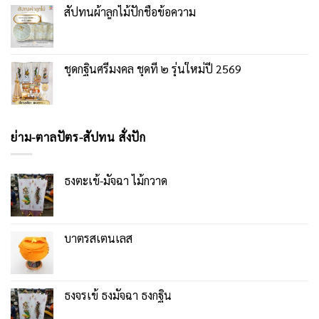
สัปทนผ้าลูกไม้ปักชื่อข้อความ
ชุดกฐินศรีมงคล ชุดที่ ๒ รุ่นใหม่ปี 2569
ย่าม-ตาลปัตร-สัปทน สั่งปัก
ธงตะเข้-มัจฉา ไม้กวาด
บาตรสเตนเลส
ธงจรเข้ ธงมัจฉา ธงกฐิน