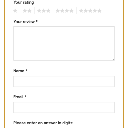
Your rating
1
2
3
4
5
Your review
*
Name
*
Email
*
Please enter an answer in digits: