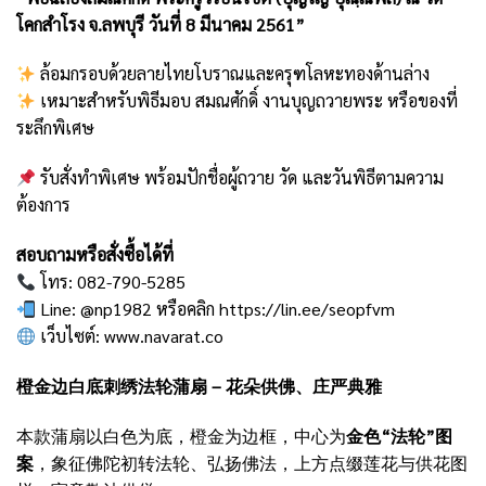
โคกสำโรง จ.ลพบุรี วันที่ 8 มีนาคม 2561”
ล้อมกรอบด้วยลายไทยโบราณและครุฑโลหะทองด้านล่าง
เหมาะสำหรับพิธีมอบ สมณศักดิ์ งานบุญถวายพระ หรือของที่
ระลึกพิเศษ
รับสั่งทำพิเศษ พร้อมปักชื่อผู้ถวาย วัด และวันพิธีตามความ
ต้องการ
สอบถามหรือสั่งซื้อได้ที่
โทร: 082-790-5285
Line: @np1982 หรือคลิก
https://lin.ee/seopfvm
เว็บไซต์:
www.navarat.co
橙金边白底刺绣法轮蒲扇 – 花朵供佛、庄严典雅
本款蒲扇以白色为底，橙金为边框，中心为
金色“法轮”图
案
，象征佛陀初转法轮、弘扬佛法，上方点缀莲花与供花图