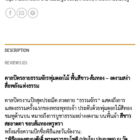
DESCRIPTION
REVIEWS (0)
ตาลปัตรลายธรรมจักรพุ่มดอกไม้ พื้นสีขาว-ส้มทอง – งดงามสง่า
สื่อพลังแห่งธรรม
ตาลปัตรงานปักสุดประณีต ลวดลาย “ธรรมจักร” แสดงถึงการ
แสดงธรรมครั้งแรกของพระพุทธเจ้า ประดับด้วยพุ่มดอกไม้สีทอง
ชมพูด้านบน หมายถึงการบูชาธรรมอย่างงดงาม บนพื้นผ้า
สีขาว
สะอาดตา ขอบส้มทองหรูหรา
พร้อมข้อความปักชื่อพิธีและวันจัดงาน:
“พิธีฉลองสมณศักดิ์ พระครูวรธนโชติ (ปุญโญ ปุณฺณพล) ณ วัด