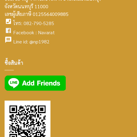
smt2
จังหวัดนนทบุรี 11000
home
เลขผู้เสียภาษี 0125564009885
โทร: 082-790-5285
icon
facebook
Facebook :
Navarat
facebook
icon
Line id:
@np1982
icon
facebook
ซื้อสินค้า
icon