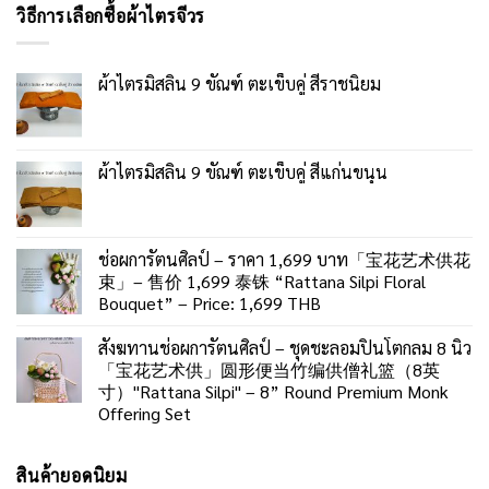
วิธีการเลือกซื้อผ้าไตรจีวร
ผ้าไตรมิสลิน 9 ขัณฑ์ ตะเข็บคู่ สีราชนิยม
ผ้าไตรมิสลิน 9 ขัณฑ์ ตะเข็บคู่ สีแก่นขนุน
ช่อผการัตนศิลป์ – ราคา 1,699 บาท「宝花艺术供花
束」– 售价 1,699 泰铢 “Rattana Silpi Floral
Bouquet” – Price: 1,699 THB
สังฆทานช่อผการัตนศิลป์ – ชุดชะลอมปิ่นโตกลม 8 นิ้ว
「宝花艺术供」圆形便当竹编供僧礼篮（8英
寸）"Rattana Silpi" – 8” Round Premium Monk
Offering Set
สินค้ายอดนิยม