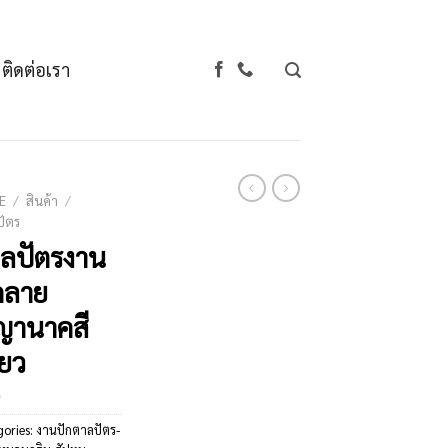
ติดต่อเรา
E
/
สินค้า
/
ัตร
ลปัตรงาน
กลาย
ญานาคสี
ียว
gories:
งานปักตาลปัตร-