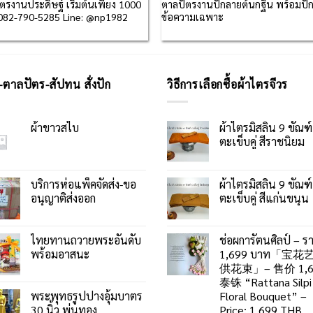
ตรงานประดิษฐ์ เริ่มต้นเพียง 1000
ตาลปัตรงานปักลายต้นกฐิน พร้อมปั
082-790-5285 Line: @np1982
ข้อความเฉพาะ
-ตาลปัตร-สัปทน สั่งปัก
วิธีการเลือกซื้อผ้าไตรจีวร
ผ้าขาวสไบ
ผ้าไตรมิสลิน 9 ขัณฑ์
ตะเข็บคู่ สีราชนิยม
บริการห่อแพ็คจัดส่ง-ขอ
ผ้าไตรมิสลิน 9 ขัณฑ์
อนุญาติส่งออก
ตะเข็บคู่ สีแก่นขนุน
ไทยทานถวายพระอันดับ
ช่อผการัตนศิลป์ – ร
พร้อมอาสนะ
1,699 บาท「宝花
供花束」– 售价 1,6
泰铢 “Rattana Silpi
พระพุทธรูปปางอุ้มบาตร
Floral Bouquet” –
30 นิ้ว พ่นทอง
Price: 1,699 THB