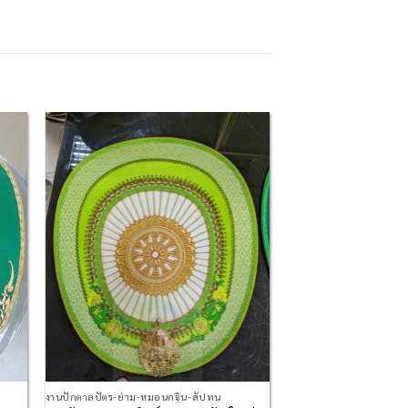
 to
Add to
list
Wishlist
งานปักตาลปัตร-ย่าม-หมอนกฐิน-สัปทน