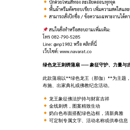
ปักด้วยไหมสีทอง ละเอียดอ่อนทุกจุด
พื้นผ้าครีมตัดขอบเขียว เพิ่มความสดใสและ
สามารถสั่งปักชื่อ / ข้อความเฉพาะงานได้ต
สนใจสั่งทำหรือสอบถามเพิ่มเติม:
โทร 082-790-5285
Line: @np1982 หรือ
คลิกที่นี่
เว็บไซต์:
www.navarat.co
绿色龙王刺绣蒲扇 —— 象征守护、力量与
此款蒲扇以**绿色龙王（那伽）**为主
布施、出家典礼或佛教纪念活动。
龙王象征佛法护持与财富吉祥
金线刺绣，图案精致生动
奶白色布面搭配绿色边框，清新典雅
可定制专属文字、活动名称或供奉信息