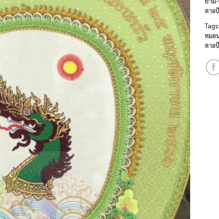
ย่าม
ตาลป
Tags
หมอน
ตาลป