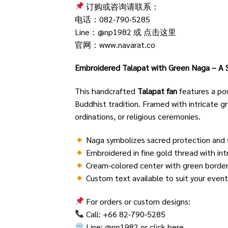
订购或咨询请联系：
电话：082-790-5285
Line：@np1982 或
点击这里
官网：
www.navarat.co
Embroidered Talapat with Green Naga – A Sy
This handcrafted
Talapat fan
features a po
Buddhist tradition. Framed with intricate g
ordinations, or religious ceremonies.
Naga symbolizes sacred protection and s
Embroidered in fine gold thread with intr
Cream-colored center with green border 
Custom text available to suit your event
For orders or custom designs:
Call: +66 82-790-5285
Line: @np1982 or
click here