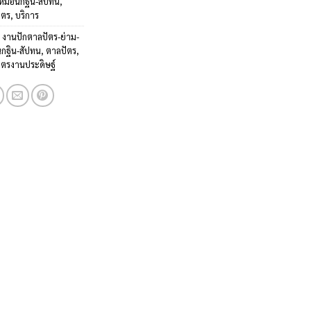
-หมอนกฐิน-สัปทน
,
ัตร
,
บริการ
:
งานปักตาลปัตร-ย่าม-
กฐิน-สัปทน
,
ตาลปัตร
,
ัตรงานประดิษฐ์