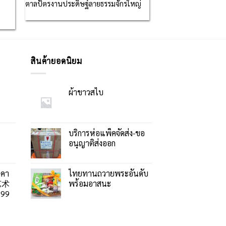
ก
ตาลปัตรงานประดิษฐ์ลายธรรมจักรใหญ่
สินค้ายอดนิยม
ผ้าขาวสไบ
บริการห่อแพ็คจัดส่ง-ขอ
อนุญาติส่งออก
าคา
ไทยทานถวายพระอันดับ
艺术
พร้อมอาสนะ
99