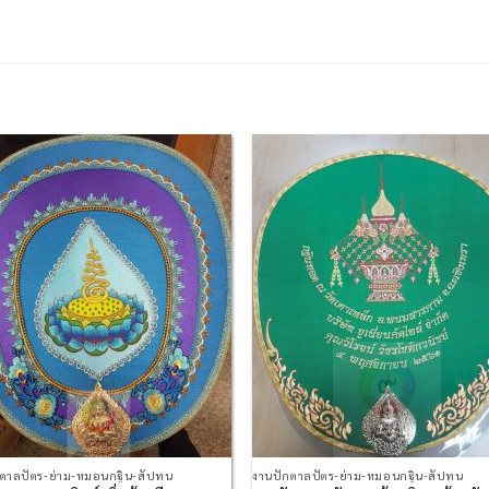
Add to
Add
Wishlist
Wish
กตาลปัตร-ย่าม-หมอนกฐิน-สัปทน
งานปักตาลปัตร-ย่าม-หมอนกฐิน-สัปทน