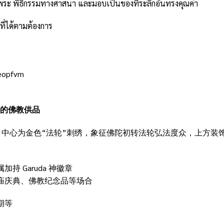
ะ พิธีกรรมทางศาสนา และมอบเป็นของที่ระลึกอันทรงคุณค่า
ที่ได้ตามต้องการ
seopfvm
严的佛教供品
中心为金色“法轮”刺绣，象征佛陀初转法轮弘法度众，上方装
 Garuda 神徽章
庙庆典、佛教纪念品等场合
期等