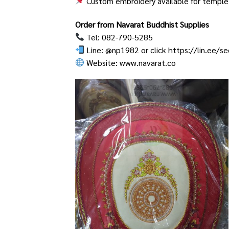
Custom embroidery available for temple
Order from Navarat Buddhist Supplies
Tel: 082-790-5285
Line: @np1982 or click
https://lin.ee/s
Website:
www.navarat.co