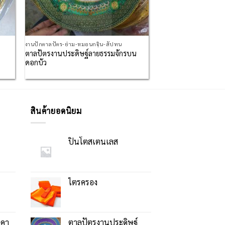
งานปักตาลปัตร-ย่าม-หมอนกฐิน-สัปทน
ก
ตาลปัตรงานประดิษฐ์ลายธรรมจักรบน
ดอกบัว
สินค้ายอดนิยม
ปิ่นโตสเตนเลส
ไตรครอง
าคา
ตาลปัตรงานประดิษฐ์