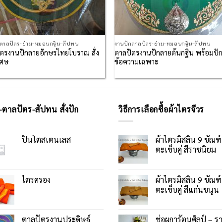
กตาลปัตร-ย่าม-หมอนกฐิน-สัปทน
งานปักตาลปัตร-ย่าม-หมอนกฐิน-สัปทน
ตรงานปักลายอักษรไทยโบราณ สั่ง
ตาลปัตรงานปักลายต้นกฐิน พร้อมปั
เศษ
ข้อความเฉพาะ
-ตาลปัตร-สัปทน สั่งปัก
วิธีการเลือกซื้อผ้าไตรจีวร
ปิ่นโตสเตนเลส
ผ้าไตรมิสลิน 9 ขัณฑ์
ตะเข็บคู่ สีราชนิยม
ไตรครอง
ผ้าไตรมิสลิน 9 ขัณฑ์
ตะเข็บคู่ สีแก่นขนุน
ตาลปัตรงานประดิษฐ์
ช่อผการัตนศิลป์ – ร