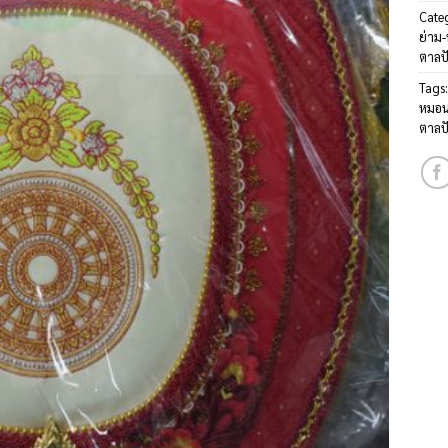
Cate
ย่าม
ตาลป
Tags
หมอน
ตาลป