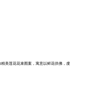
饰精美莲花花束图案，寓意以鲜花供佛，虔