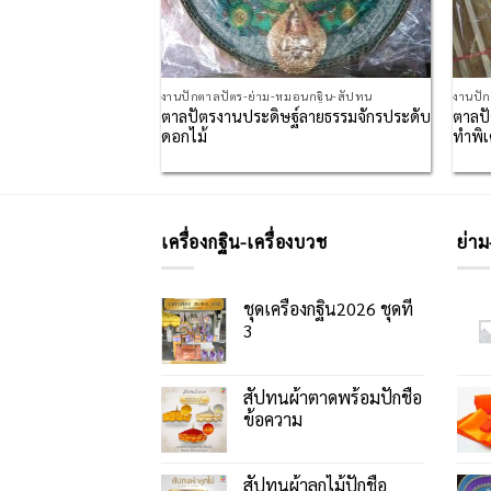
มอนกฐิน-สัปทน
งานปักตาลปัตร-ย่าม-หมอนกฐิน-สัปทน
งานปั
ระพุทธเจ้าเหนือ
ตาลปัตรงานประดิษฐ์ลายธรรมจักรประดับ
ตาลปั
ดอกไม้
ทำพิ
เครื่องกฐิน-เครื่องบวช
ย่าม
ชุดเครื่องกฐิน2026 ชุดที่
3
สัปทนผ้าตาดพร้อมปักชื่อ
ข้อความ
สัปทนผ้าลูกไม้ปักชื่อ