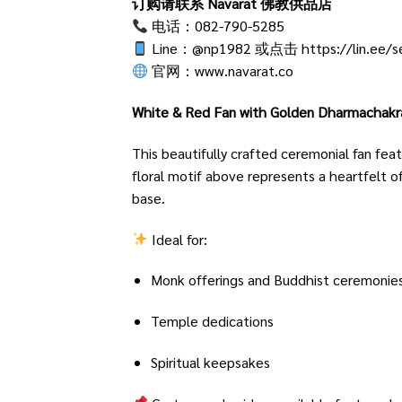
订购请联系 Navarat 佛教供品店
电话：082-790-5285
Line：@np1982 或点击
https://lin.ee/
官网：
www.navarat.co
White & Red Fan with Golden Dharmachakra
This beautifully crafted ceremonial fan fea
floral motif above represents a heartfelt 
base.
Ideal for:
Monk offerings and Buddhist ceremonie
Temple dedications
Spiritual keepsakes