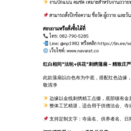
งานปักแน่น คมชัด เหมาะสำหรับงานถวายพร
สามารถสั่งปักข้อความ ชื่อวัด ผู้ถวาย และวัน
สอบถามหรือสั่งซื้อได้ที่
โทร: 082-790-5285
Line: @np1982 หรือคลิก
https://lin.ee/
เว็บไซต์:
www.navarat.co
红白相间“法轮+供花”刺绣蒲扇 – 精致庄
此款蒲扇以白色布为中底，搭配红色边缘，
敬清净
边缘以金线刺绣精工点缀，底部镶有金属加持
整体工艺精湛，适合用于供僧法会、寺
支持定制文字：寺庙名、供养者名、日