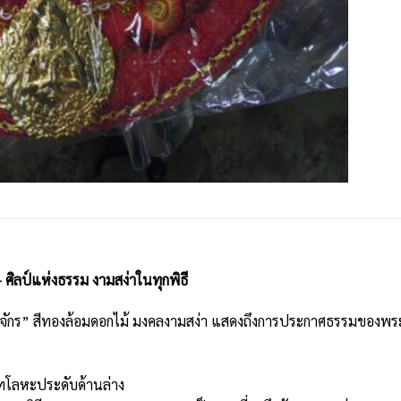
ศิลป์แห่งธรรม งามสง่าในทุกพิธี
ักร” สีทองล้อมดอกไม้ มงคลงามสง่า แสดงถึงการประกาศธรรมของพระพุท
ฑโลหะประดับด้านล่าง