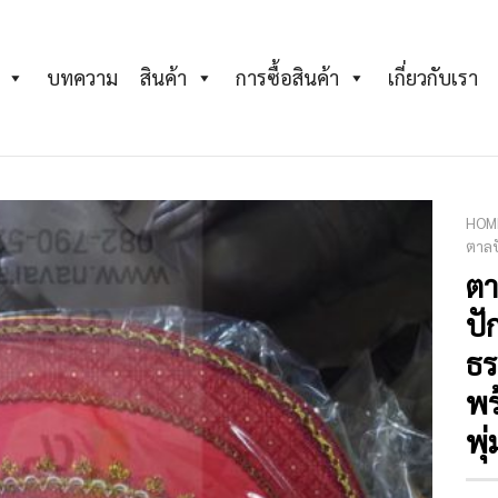
บทความ
สินค้า
การซื้อสินค้า
เกี่ยวกับเรา
HOM
ตาลป
ตา
Add to
Wishlist
ปั
ธร
พร
พุ