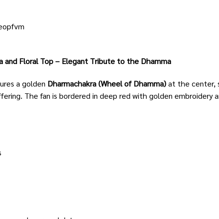
seopfvm
 and Floral Top – Elegant Tribute to the Dhamma
tures a golden
Dharmachakra (Wheel of Dhamma)
at the center, 
offering. The fan is bordered in deep red with golden embroider
s