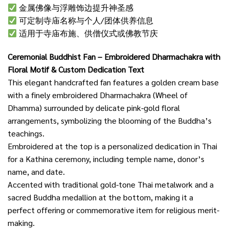
金属佛像与浮雕饰边提升神圣感
可定制寺庙名称与个人/团体供养信息
适用于寺庙布施、供僧仪式或佛教节庆
Ceremonial Buddhist Fan – Embroidered Dharmachakra with
Floral Motif & Custom Dedication Text
This elegant handcrafted fan features a golden cream base
with a finely embroidered Dharmachakra (Wheel of
Dhamma) surrounded by delicate pink-gold floral
arrangements, symbolizing the blooming of the Buddha’s
teachings.
Embroidered at the top is a personalized dedication in Thai
for a Kathina ceremony, including temple name, donor’s
name, and date.
Accented with traditional gold-tone Thai metalwork and a
sacred Buddha medallion at the bottom, making it a
perfect offering or commemorative item for religious merit-
making.