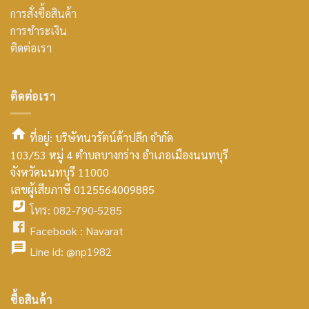
การสั่งซื้อสินค้า
การชำระเงิน
ติดต่อเรา
ติดต่อเรา
ที่อยู่: บริษัทนวรัตน์ค้าปลีก จำกัด
103/53 หมู่ 4 ตำบลบางกร่าง อำเภอเมืองนนทบุรี
smt2
จังหวัดนนทบุรี 11000
home
เลขผู้เสียภาษี 0125564009885
โทร: 082-790-5285
icon
facebook
Facebook :
Navarat
facebook
icon
Line id:
@np1982
icon
facebook
ซื้อสินค้า
icon