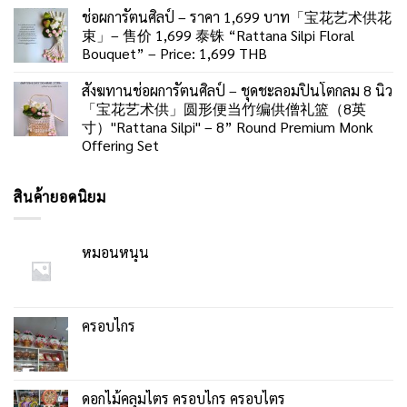
ช่อผการัตนศิลป์ – ราคา 1,699 บาท「宝花艺术供花
束」– 售价 1,699 泰铢 “Rattana Silpi Floral
Bouquet” – Price: 1,699 THB
สังฆทานช่อผการัตนศิลป์ – ชุดชะลอมปิ่นโตกลม 8 นิ้ว
「宝花艺术供」圆形便当竹编供僧礼篮（8英
寸）"Rattana Silpi" – 8” Round Premium Monk
Offering Set
สินค้ายอดนิยม
หมอนหนุน
ครอบไกร
ดอกไม้คลุมไตร ครอบไกร ครอบไตร