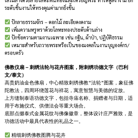
เสริมล่างด้วยลายโลหะพ่นทองและเหรียญพระ ทำให้ดูสง่างาม ยก
ระดับชิ้นงานให้ทรงคุณค่ามากยิ่งขึ้น
ปักลายธรรมจักร – ดอกไม้ ละเอียดงดงาม
เพิ่มความหรูหราด้วยโลหะทองประดับด้านล่าง
ปักข้อความตามงานเฉพาะ เช่น กฐิน, ผ้าป่า, ปฏิบัติธรรม
เหมาะสำหรับถวายพระหรือเป็นของมงคลในงานบุญองค์กร/
ครอบครัว
佛教仪扇 – 刺绣法轮与花卉图案，附刺绣功德文字（巴利
文/泰文）
高贵奶油金色佛扇，中心精致刺绣佛教“法轮”图案，象征佛
陀教法，四周环绕莲花与祥花，寓意智慧与美德的绽放。
上方缝制泰语功德文字，包括寺庙名称、捐赠者与日期，适
用于布施仪式、供僧法会等重大场合。
底部点缀泰式金属花纹与佛像徽章，整体设计庄严雅致，是
功德活动中最具代表性的礼品之一。
精细刺绣佛教图腾与花卉