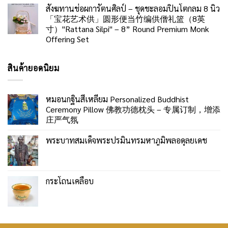
สังฆทานช่อผการัตนศิลป์ – ชุดชะลอมปิ่นโตกลม 8 นิ้ว
「宝花艺术供」圆形便当竹编供僧礼篮（8英
寸）"Rattana Silpi" – 8” Round Premium Monk
Offering Set
สินค้ายอดนิยม
หมอนกฐินสี่เหลี่ยม Personalized Buddhist
Ceremony Pillow 佛教功德枕头 – 专属订制，增添
庄严气氛
พระบาทสมเด็จพระปรมินทรมหาภูมิพลอดุลยเดช
กระโถนเคลือบ