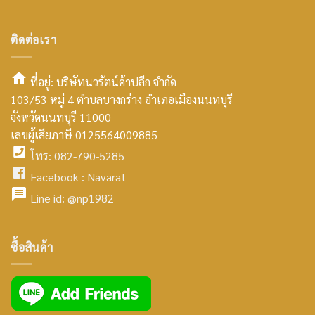
ติดต่อเรา
ที่อยู่: บริษัทนวรัตน์ค้าปลีก จำกัด
103/53 หมู่ 4 ตำบลบางกร่าง อำเภอเมืองนนทบุรี
smt2
จังหวัดนนทบุรี 11000
home
เลขผู้เสียภาษี 0125564009885
โทร: 082-790-5285
icon
facebook
Facebook :
Navarat
facebook
icon
Line id:
@np1982
icon
facebook
ซื้อสินค้า
icon