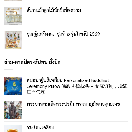
สัปทนผ้าลูกไม้ปักชื่อข้อความ
ชุดกฐินศรีมงคล ชุดที่ ๒ รุ่นใหม่ปี 2569
ย่าม-ตาลปัตร-สัปทน สั่งปัก
หมอนกฐินสี่เหลี่ยม Personalized Buddhist
Ceremony Pillow 佛教功德枕头 – 专属订制，增添
庄严气氛
พระบาทสมเด็จพระปรมินทรมหาภูมิพลอดุลยเดช
กระโถนเคลือบ