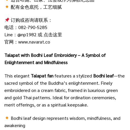
配有金色底托，工艺细腻
订购或咨询请联系：
电话：082-790-5285
Line：@np1982 或
点击这里
官网：
www.navarat.co
Talapat with Bodhi Leaf Embroidery – A Symbol of
Enlightenment and Mindfulness
This elegant
Talapat fan
features a stylized
Bodhi leaf
—the
sacred symbol of the Buddha’s enlightenment. Finely
embroidered on a cream fabric, framed in luxurious green
and gold Thai patterns. Ideal for ordination ceremonies,
merit offerings, or as a spiritual keepsake.
Bodhi leaf design represents wisdom, mindfulness, and
awakening