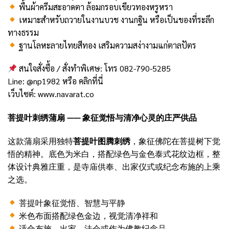
พื้นผ้าครีมสะอาดตา ล้อมกรอบเขียวทองหรูหรา
เหมาะสำหรับถวายในงานบวช งานกฐิน หรือเป็นของที่ระลึก
ทางธรรม
ฐานโลหะลายไทยสีทอง เสริมความสง่างามแก่ตาลปัตร
สนใจสั่งซื้อ / สั่งทำพิเศษ: โทร 082-790-5285
Line: @np1982 หรือ
คลิกที่นี่
เว็บไซต์:
www.navarat.co
菩提叶刺绣蒲扇 —— 象征觉悟与清净心灵的庄严供品
这款蒲扇采用独特
菩提叶图腾刺绣
，象征佛陀在菩提树下觉
悟的精神。底色为米白，搭配绿色与金色泰式花纹边框，整
体设计典雅庄重，是寺庙供奉、出家仪式或纪念布施的上乘
之选。
菩提叶象征觉悟、智慧与平静
米色布面搭配绿色金边，视觉清净祥和
适合布施、出家、法会或作为佛教纪念品