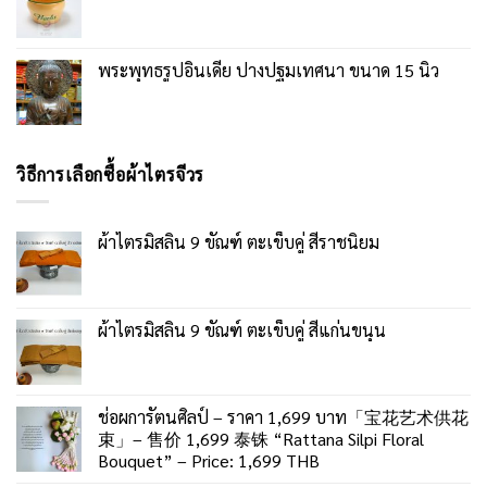
พระพุทธรูปอินเดีย ปางปฐมเทศนา ขนาด 15 นิ้ว
วิธีการเลือกซื้อผ้าไตรจีวร
ผ้าไตรมิสลิน 9 ขัณฑ์ ตะเข็บคู่ สีราชนิยม
ผ้าไตรมิสลิน 9 ขัณฑ์ ตะเข็บคู่ สีแก่นขนุน
ช่อผการัตนศิลป์ – ราคา 1,699 บาท「宝花艺术供花
束」– 售价 1,699 泰铢 “Rattana Silpi Floral
Bouquet” – Price: 1,699 THB