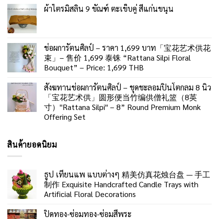
ผ้าไตรมิสลิน 9 ขัณฑ์ ตะเข็บคู่ สีแก่นขนุน
ช่อผการัตนศิลป์ – ราคา 1,699 บาท「宝花艺术供花
束」– 售价 1,699 泰铢 “Rattana Silpi Floral
Bouquet” – Price: 1,699 THB
สังฆทานช่อผการัตนศิลป์ – ชุดชะลอมปิ่นโตกลม 8 นิ้ว
「宝花艺术供」圆形便当竹编供僧礼篮（8英
寸）"Rattana Silpi" – 8” Round Premium Monk
Offering Set
สินค้ายอดนิยม
ธูป เทียนแพ แบบต่างๆ 精美仿真花烛台盘 — 手工
制作 Exquisite Handcrafted Candle Trays with
Artificial Floral Decorations
ปิดทอง-ซ่อมทอง-ซ่อมสีพระ