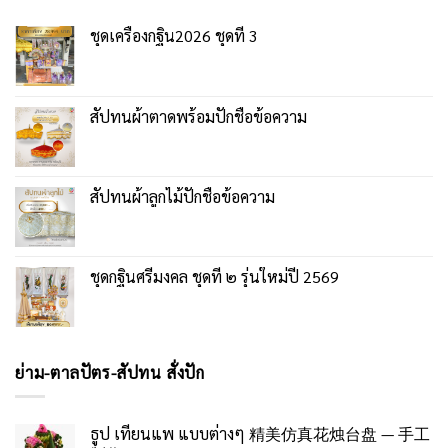
ชุดเครื่องกฐิน2026 ชุดที่ 3
สัปทนผ้าตาดพร้อมปักชื่อข้อความ
สัปทนผ้าลูกไม้ปักชื่อข้อความ
ชุดกฐินศรีมงคล ชุดที่ ๒ รุ่นใหม่ปี 2569
ย่าม-ตาลปัตร-สัปทน สั่งปัก
ธูป เทียนแพ แบบต่างๆ 精美仿真花烛台盘 — 手工