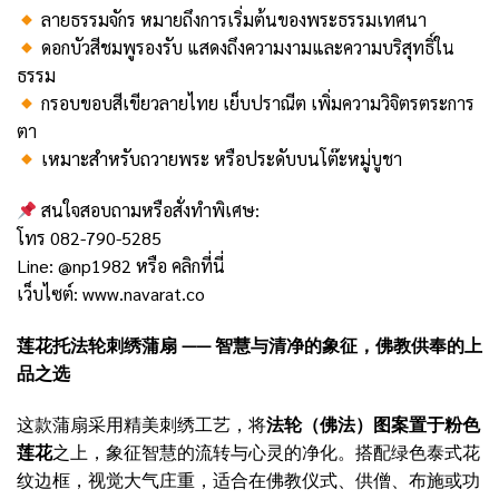
ลายธรรมจักร หมายถึงการเริ่มต้นของพระธรรมเทศนา
ดอกบัวสีชมพูรองรับ แสดงถึงความงามและความบริสุทธิ์ใน
ธรรม
กรอบขอบสีเขียวลายไทย เย็บปราณีต เพิ่มความวิจิตรตระการ
ตา
เหมาะสำหรับถวายพระ หรือประดับบนโต๊ะหมู่บูชา
สนใจสอบถามหรือสั่งทำพิเศษ:
โทร 082-790-5285
Line: @np1982 หรือ
คลิกที่นี่
เว็บไซต์:
www.navarat.co
莲花托法轮刺绣蒲扇 —— 智慧与清净的象征，佛教供奉的上
品之选
这款蒲扇采用精美刺绣工艺，将
法轮（佛法）图案置于粉色
莲花
之上，象征智慧的流转与心灵的净化。搭配绿色泰式花
纹边框，视觉大气庄重，适合在佛教仪式、供僧、布施或功