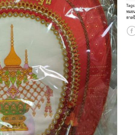
Tags
หมอน
ตาลป