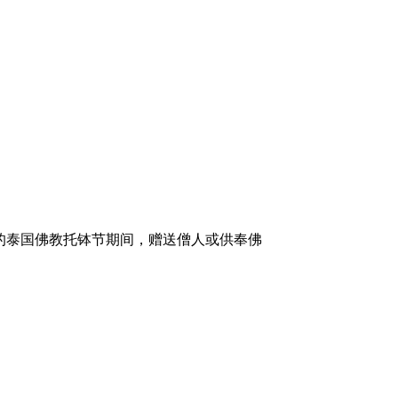
的泰国佛教托钵节期间，赠送僧人或供奉佛