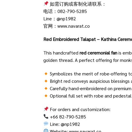
如需订购或客制化请联系：
电话：082-790-5285
Line：
@np1982
官网：
www.navarat.co
Red Embroidered Talapat – Kathina Ceremo
This handcrafted
red ceremonial fan
is emb
golden thread. A perfect offering for monk
Symbolizes the merit of robe-offering t
Bright red conveys auspicious blessings
Carefully hand-embroidered on premium 
Optional full set with robe and pedestal 
For orders and customization:
+66 82-790-5285
Line:
@np1982
Website:
www.navarat.co