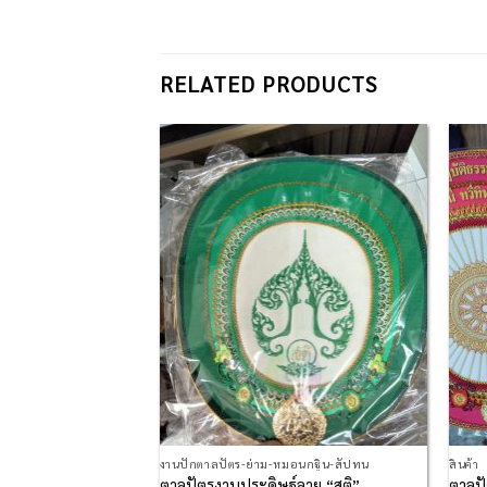
RELATED PRODUCTS
Add to
Add to
Wishlist
Wishlist
มอนกฐิน-สัปทน
งานปักตาลปัตร-ย่าม-หมอนกฐิน-สัปทน
สินค้า
้นกฐิน พร้อมปัก
ตาลปัตรงานประดิษฐ์ลาย “สติ”
ตาลปั