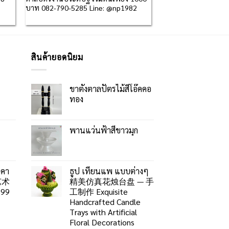
บาท 082-790-5285 Line: @np1982
สินค้ายอดนิยม
ขาตั้งตาลปัตรไม้สีโอ๊คคอ
ทอง
พานแว่นฟ้าสีขาวมุก
าคา
ธูป เทียนแพ แบบต่างๆ
艺术
精美仿真花烛台盘 — 手
99
工制作 Exquisite
Handcrafted Candle
Trays with Artificial
Floral Decorations