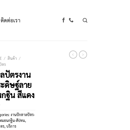
ติดต่อเรา
E
/
สินค้า
/
ัตร
ลปัตรงาน
ะดิษฐ์ลาย
นกฐิน สีแดง
gories:
งานปักตาลปัตร-
-หมอนกฐิน-สัปทน
,
ัตร
,
บริการ