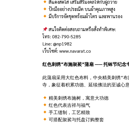
สีแดงสดใส เสริมสิริมงคลให้กับผู้ถวาย
ปักมืออย่างประณีต บนผ้าคุณภาพสูง
มีบริการจัดชุดพร้อมผ้าไตร และพานรอง
สนใจติดต่อสอบถามหรือสั่งทำพิเศษ:
โทร: 082-790-5285
Line:
@np1982
เว็บไซต์:
www.navarat.co
红色刺绣“布施袈裟”蒲扇 —— 托钵节纪
此蒲扇采用大红色布料，中央精美刺绣“布
寺，象征着积累功德、延续佛法的至诚心
精美刺绣布施树，寓意大功德
红色代表吉祥与福气
手工缝制，工艺精致
可搭配袈裟与托盘订购整套