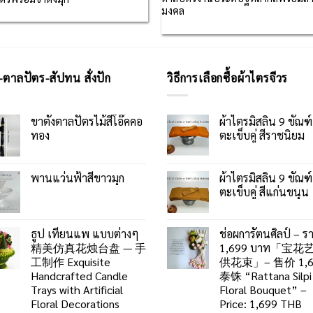
มงคล
-ตาลปัตร-สัปทน สั่งปัก
วิธีการเลือกซื้อผ้าไตรจีวร
ขาตั้งตาลปัตรไม้สีโอ๊คคอ
ผ้าไตรมิสลิน 9 ขัณฑ์
ทอง
ตะเข็บคู่ สีราชนิยม
พานแว่นฟ้าสีขาวมุก
ผ้าไตรมิสลิน 9 ขัณฑ์
ตะเข็บคู่ สีแก่นขนุน
ธูป เทียนแพ แบบต่างๆ
ช่อผการัตนศิลป์ – ร
精美仿真花烛台盘 — 手
1,699 บาท「宝花
工制作 Exquisite
供花束」– 售价 1,6
Handcrafted Candle
泰铢 “Rattana Silpi
Trays with Artificial
Floral Bouquet” –
Floral Decorations
Price: 1,699 THB