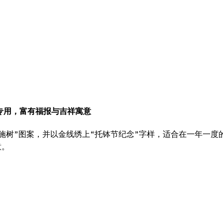
念专用，富有福报与吉祥寓意
施树”图案，并以金线绣上“托钵节纪念”字样，适合在一年一度
意。