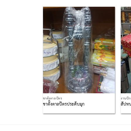
Add to
Add to
Wishlist
Wishlist
ขาตั้งตาลปัตร
งานปั
โอ๊คคอทอง
ขาตั้งตาลปัตรประดับมุก
สัปทน