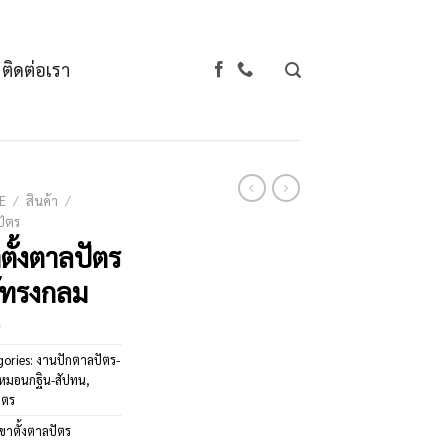
ติดต่อเรา
E
/
สินค้า
/
ัตร
ตั้งตาลปัตร
้ทรงกลม
gories:
งานปักตาลปัตร-
-หมอนกฐิน-สัปทน
,
ัตร
ขาตั้งตาลปัตร