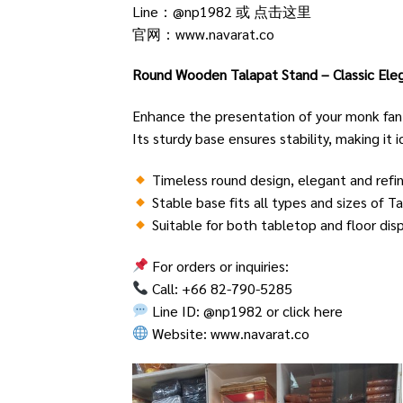
Line：@np1982 或
点击这里
官网：
www.navarat.co
Round Wooden Talapat Stand – Classic Ele
Enhance the presentation of your monk fan
Its sturdy base ensures stability, making it 
Timeless round design, elegant and refi
Stable base fits all types and sizes of T
Suitable for both tabletop and floor dis
For orders or inquiries:
Call: +66 82-790-5285
Line ID: @np1982 or
click here
Website:
www.navarat.co