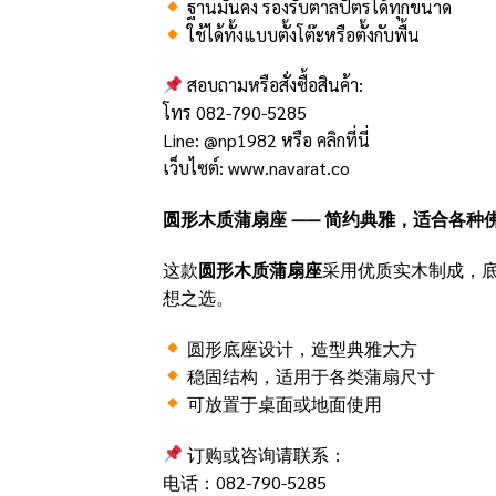
ฐานมั่นคง รองรับตาลปัตรได้ทุกขนาด
ใช้ได้ทั้งแบบตั้งโต๊ะหรือตั้งกับพื้น
สอบถามหรือสั่งซื้อสินค้า:
โทร 082-790-5285
Line: @np1982 หรือ
คลิกที่นี่
เว็บไซต์:
www.navarat.co
圆形木质蒲扇座 —— 简约典雅，适合各种
这款
圆形木质蒲扇座
采用优质实木制成，
想之选。
圆形底座设计，造型典雅大方
稳固结构，适用于各类蒲扇尺寸
可放置于桌面或地面使用
订购或咨询请联系：
电话：082-790-5285