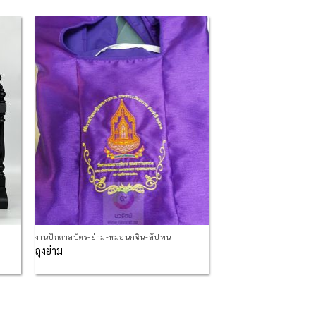
 to
Add to
list
Wishlist
งานปักตาลปัตร-ย่าม-หมอนกฐิน-สัปทน
ถุงย่าม