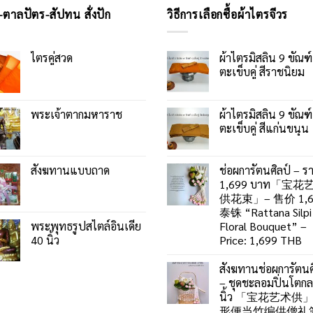
-ตาลปัตร-สัปทน สั่งปัก
วิธีการเลือกซื้อผ้าไตรจีวร
ไตรคู่สวด
ผ้าไตรมิสลิน 9 ขัณฑ์
ตะเข็บคู่ สีราชนิยม
พระเจ้าตากมหาราช
ผ้าไตรมิสลิน 9 ขัณฑ์
ตะเข็บคู่ สีแก่นขนุน
สังฆทานแบบถาด
ช่อผการัตนศิลป์ – ร
1,699 บาท「宝花
供花束」– 售价 1,6
泰铢 “Rattana Silpi
พระพุทธรูปสไตล์อินเดีย
Floral Bouquet” –
40 นิ้ว
Price: 1,699 THB
สังฆทานช่อผการัตนศ
– ชุดชะลอมปิ่นโตก
นิ้ว 「宝花艺术供
形便当竹编供僧礼