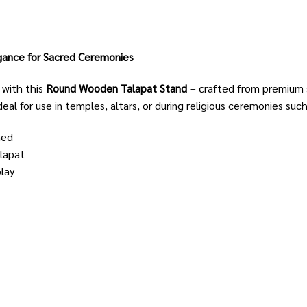
gance for Sacred Ceremonies
 with this
Round Wooden Talapat Stand
– crafted from premium 
ideal for use in temples, altars, or during religious ceremonies su
ned
alapat
play