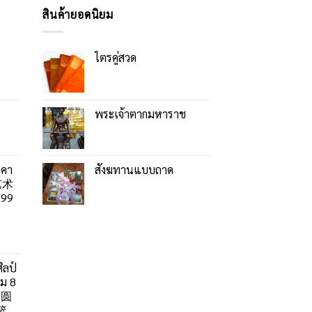
สินค้ายอดนิยม
ไตรคู่สวด
พระเจ้าตากมหาราช
าคา
สังฆทานแบบถาด
艺术
99
ิลป์
ลม 8
」圆
篮