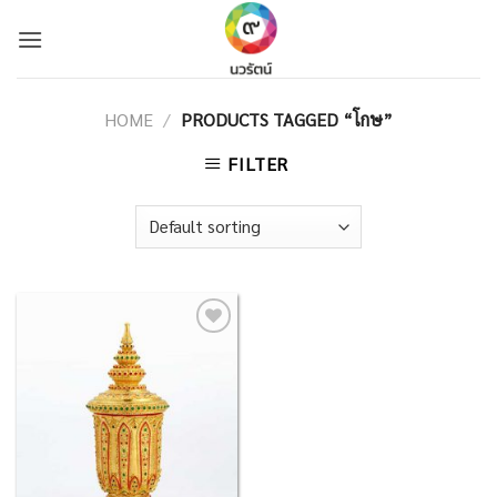
Skip
to
content
HOME
/
PRODUCTS TAGGED “โกษ”
FILTER
Add to
Wishlist