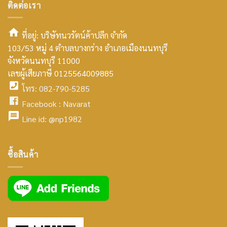
ติดต่อเรา
ที่อยู่: บริษัทนวรัตน์ค้าปลีก จำกัด
103/53 หมู่ 4 ตำบลบางกร่าง อำเภอเมืองนนทบุรี
smt2
จังหวัดนนทบุรี 11000
home
เลขผู้เสียภาษี 0125564009885
โทร: 082-790-5285
icon
facebook
Facebook :
Navarat
facebook
icon
Line id:
@np1982
icon
facebook
ซื้อสินค้า
icon