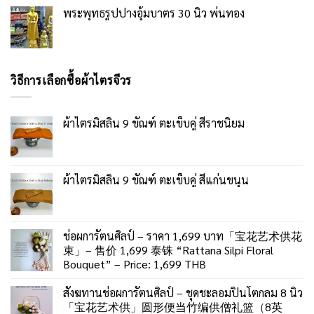
พระพุทธรูปปางอุ้มบาตร 30 นิ้ว พ่นทอง
วิธีการเลือกซื้อผ้าไตรจีวร
ผ้าไตรมิสลิน 9 ขัณฑ์ ตะเข็บคู่ สีราชนิยม
ผ้าไตรมิสลิน 9 ขัณฑ์ ตะเข็บคู่ สีแก่นขนุน
ช่อผการัตนศิลป์ – ราคา 1,699 บาท「宝花艺术供花
束」– 售价 1,699 泰铢 “Rattana Silpi Floral
Bouquet” – Price: 1,699 THB
สังฆทานช่อผการัตนศิลป์ – ชุดชะลอมปิ่นโตกลม 8 นิ้ว
「宝花艺术供」圆形便当竹编供僧礼篮（8英