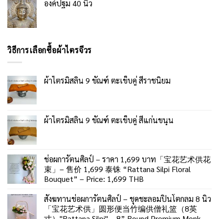
องค์ปฐม 40 นิ้ว
วิธีการเลือกซื้อผ้าไตรจีวร
ผ้าไตรมิสลิน 9 ขัณฑ์ ตะเข็บคู่ สีราชนิยม
ผ้าไตรมิสลิน 9 ขัณฑ์ ตะเข็บคู่ สีแก่นขนุน
ช่อผการัตนศิลป์ – ราคา 1,699 บาท「宝花艺术供花
束」– 售价 1,699 泰铢 “Rattana Silpi Floral
Bouquet” – Price: 1,699 THB
สังฆทานช่อผการัตนศิลป์ – ชุดชะลอมปิ่นโตกลม 8 นิ้ว
「宝花艺术供」圆形便当竹编供僧礼篮（8英
寸）"Rattana Silpi" – 8” Round Premium Monk