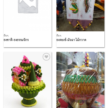
อื่นๆ
อื่นๆ
ธงชาติ-ธงธรรมจักร
ธงตะเข้-มัจฉา ไม้กวาด
Add to
Add to
Wishlist
Wishlist