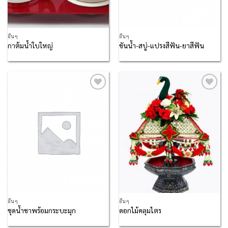
อื่นๆ
อื่นๆ
กาต้มน้ำใบใหญ่
ขันน้ำ-สบู่-แปรงสีฟัน-ยาสีฟัน
Add to
Add to
Wishlist
Wishlist
อื่นๆ
อื่นๆ
ชุดน้ำชาพร้อมกระบะมุก
ดอกไม้คลุมไตร