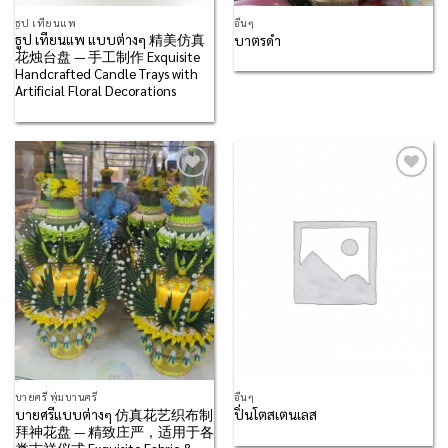
ธูป เทียนแพ
อื่นๆ
ธูป เทียนแพ แบบต่างๆ 精美仿真
บาตรดำ
花烛台盘 — 手工制作 Exquisite
Handcrafted Candle Trays with
Artificial Floral Decorations
Add to
Add to
Wishlist
Wishlist
บายศรี พุ่มบานศรี
อื่นๆ
บายศรีแบบต่างๆ 仿真花艺织布制
ปิ่นโตสเตนเลส
拜神花盘 — 精致庄严，适用于各
类吉祥仪式 Exquisite Fabric &