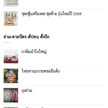
ชุดกฐินศรีมงคล ชุดที่ ๒ รุ่นใหม่ปี 2569
ย่าม-ตาลปัตร-สัปทน สั่งปัก
กาต้มน้ำใบใหญ่
ไทยทานถวายพระอันดับ
ถุงย่าม