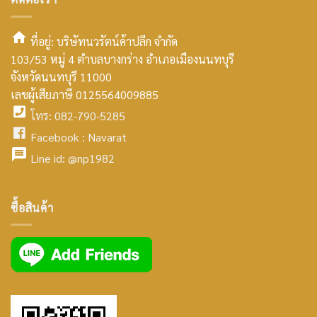
ที่อยู่: บริษัทนวรัตน์ค้าปลีก จำกัด
103/53 หมู่ 4 ตำบลบางกร่าง อำเภอเมืองนนทบุรี
smt2
จังหวัดนนทบุรี 11000
home
เลขผู้เสียภาษี 0125564009885
โทร: 082-790-5285
icon
facebook
Facebook :
Navarat
facebook
icon
Line id:
@np1982
icon
facebook
ซื้อสินค้า
icon