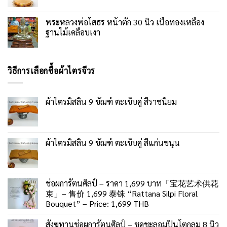
พระหลวงพ่อโสธร หน้าตัก 30 นิ้ว เนื้อทองเหลือง
ฐานไม้เคลือบเงา
วิธีการเลือกซื้อผ้าไตรจีวร
ผ้าไตรมิสลิน 9 ขัณฑ์ ตะเข็บคู่ สีราชนิยม
ผ้าไตรมิสลิน 9 ขัณฑ์ ตะเข็บคู่ สีแก่นขนุน
ช่อผการัตนศิลป์ – ราคา 1,699 บาท「宝花艺术供花
束」– 售价 1,699 泰铢 “Rattana Silpi Floral
Bouquet” – Price: 1,699 THB
สังฆทานช่อผการัตนศิลป์ – ชุดชะลอมปิ่นโตกลม 8 นิ้ว