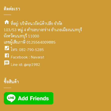
ติดต่อเรา
ที่อยู่: บริษัทนวรัตน์ค้าปลีก จำกัด
103/53 หมู่ 4 ตำบลบางกร่าง อำเภอเมืองนนทบุรี
smt2
จังหวัดนนทบุรี 11000
home
เลขผู้เสียภาษี 0125564009885
โทร: 082-790-5285
icon
facebook
Facebook :
Navarat
facebook
icon
Line id:
@np1982
icon
facebook
ซื้อสินค้า
icon