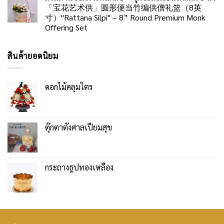
「宝花艺术供」圆形便当竹编供僧礼篮（8英
寸）"Rattana Silpi" – 8” Round Premium Monk
Offering Set
สินค้ายอดนิยม
ดอกไม้คลุมไตร
ตุ๊กตาตั้งศาลเปี่ยมสุข
กระถางธูปทองเหลือง