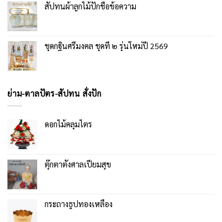
สัปทนผ้าลูกไม้ปักชื่อข้อความ
ชุดกฐินศรีมงคล ชุดที่ ๒ รุ่นใหม่ปี 2569
ย่าม-ตาลปัตร-สัปทน สั่งปัก
ดอกไม้คลุมไตร
ตุ๊กตาตั้งศาลเปี่ยมสุข
กระถางธูปทองเหลือง