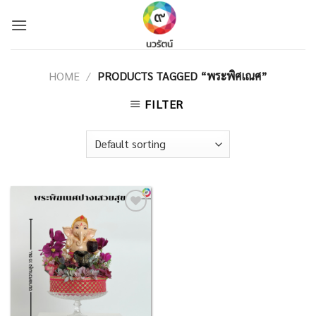
Skip
to
content
HOME
/
PRODUCTS TAGGED “พระพิศเณศ”
FILTER
Add to
Wishlist