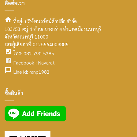
ติดต่อเรา
ที่อยู่: บริษัทนวรัตน์ค้าปลีก จำกัด
103/53 หมู่ 4 ตำบลบางกร่าง อำเภอเมืองนนทบุรี
smt2
จังหวัดนนทบุรี 11000
home
เลขผู้เสียภาษี 0125564009885
โทร: 082-790-5285
icon
facebook
Facebook :
Navarat
facebook
icon
Line id:
@np1982
icon
facebook
ซื้อสินค้า
icon