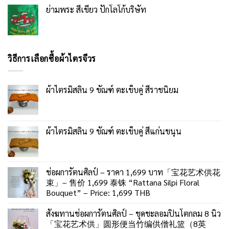
ย่ามพระ สีเขียว ปักโลโก้บริษัท
วิธีการเลือกซื้อผ้าไตรจีวร
ผ้าไตรมิสลิน 9 ขัณฑ์ ตะเข็บคู่ สีราชนิยม
ผ้าไตรมิสลิน 9 ขัณฑ์ ตะเข็บคู่ สีแก่นขนุน
ช่อผการัตนศิลป์ – ราคา 1,699 บาท「宝花艺术供花
束」– 售价 1,699 泰铢 “Rattana Silpi Floral
Bouquet” – Price: 1,699 THB
สังฆทานช่อผการัตนศิลป์ – ชุดชะลอมปิ่นโตกลม 8 นิ้ว
「宝花艺术供」圆形便当竹编供僧礼篮（8英