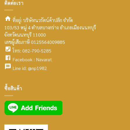
ติดต่อเรา
ที่อยู่: บริษัทนวรัตน์ค้าปลีก จำกัด
103/53 หมู่ 4 ตำบลบางกร่าง อำเภอเมืองนนทบุรี
smt2
จังหวัดนนทบุรี 11000
home
เลขผู้เสียภาษี 0125564009885
โทร: 082-790-5285
icon
facebook
Facebook :
Navarat
facebook
icon
Line id:
@np1982
icon
facebook
ซื้อสินค้า
icon