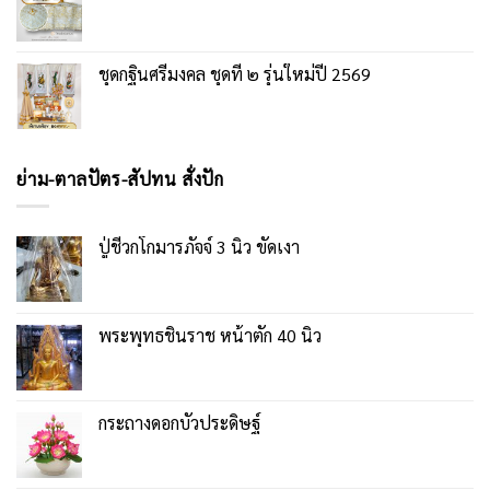
ชุดกฐินศรีมงคล ชุดที่ ๒ รุ่นใหม่ปี 2569
ย่าม-ตาลปัตร-สัปทน สั่งปัก
ปู่ชีวกโกมารภัจจ์ 3 นิ้ว ขัดเงา
พระพุทธชินราช หน้าตัก 40 นิ้ว
กระถางดอกบัวประดิษฐ์