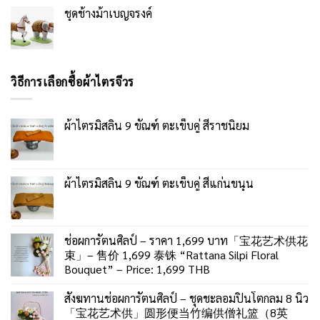
ชุดช้างม้าเบญจรงค์
วิธีการเลือกซื้อผ้าไตรจีวร
ผ้าไตรมิสลิน 9 ขัณฑ์ ตะเข็บคู่ สีราชนิยม
ผ้าไตรมิสลิน 9 ขัณฑ์ ตะเข็บคู่ สีแก่นขนุน
ช่อผการัตนศิลป์ – ราคา 1,699 บาท「宝花艺术供花
束」– 售价 1,699 泰铢 “Rattana Silpi Floral
Bouquet” – Price: 1,699 THB
สังฆทานช่อผการัตนศิลป์ – ชุดชะลอมปิ่นโตกลม 8 นิ้ว
「宝花艺术供」圆形便当竹编供僧礼篮（8英