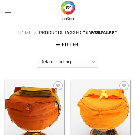
Skip
to
content
HOME
/
PRODUCTS TAGGED “บาตรสเตนเลส”
FILTER
Add to
Add to
Wishlist
Wishlist