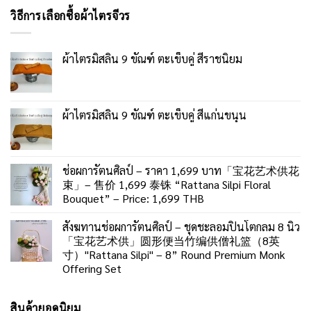
วิธีการเลือกซื้อผ้าไตรจีวร
ผ้าไตรมิสลิน 9 ขัณฑ์ ตะเข็บคู่ สีราชนิยม
ผ้าไตรมิสลิน 9 ขัณฑ์ ตะเข็บคู่ สีแก่นขนุน
ช่อผการัตนศิลป์ – ราคา 1,699 บาท「宝花艺术供花
束」– 售价 1,699 泰铢 “Rattana Silpi Floral
Bouquet” – Price: 1,699 THB
สังฆทานช่อผการัตนศิลป์ – ชุดชะลอมปิ่นโตกลม 8 นิ้ว
「宝花艺术供」圆形便当竹编供僧礼篮（8英
寸）"Rattana Silpi" – 8” Round Premium Monk
Offering Set
สินค้ายอดนิยม