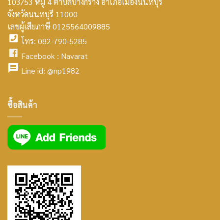
103/53 หมู่ 4 ตำบลบางกร่าง อำเภอเมืองนนทบุรี
smt2
จังหวัดนนทบุรี 11000
home
เลขผู้เสียภาษี 0125564009885
โทร: 082-790-5285
icon
facebook
Facebook :
Navarat
facebook
icon
Line id:
@np1982
icon
facebook
ซื้อสินค้า
icon