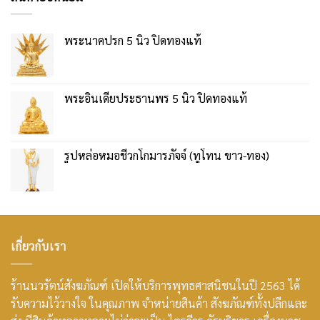
พระนาคปรก 5 นิ้ว ปิดทองแท้
พระอินเดียประธานพร 5 นิ้ว ปิดทองแท้
รูปหล่อหมอชีวกโกมารภัจจ์ (ทูโทน ขาว-ทอง)
เกี่ยวกับเรา
ร้านนวรัตน์สังฆภัณฑ์ เปิดให้บริการพุทธศาสนิชนในปี 2563 ได้
รับความไว้วางใจ ในคุณภาพ จำหน่ายสินค้า สังฆภัณฑ์ทั้งปลีกและ