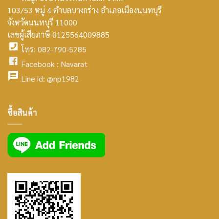
103/53 หมู่ 4 ตำบลบางกร่าง อำเภอเมืองนนทบุรี
smt2
จังหวัดนนทบุรี 11000
home
เลขผู้เสียภาษี 0125564009885
โทร: 082-790-5285
icon
facebook
Facebook :
Navarat
facebook
icon
Line id:
@np1982
icon
facebook
ซื้อสินค้า
icon