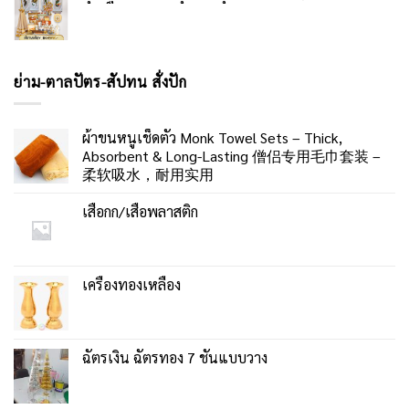
ย่าม-ตาลปัตร-สัปทน สั่งปัก
ผ้าขนหนูเช็ดตัว Monk Towel Sets – Thick,
Absorbent & Long-Lasting 僧侣专用毛巾套装 –
柔软吸水，耐用实用
เสื่อกก/เสื่อพลาสติก
เครื่องทองเหลือง
ฉัตรเงิน ฉัตรทอง 7 ชั้นแบบวาง