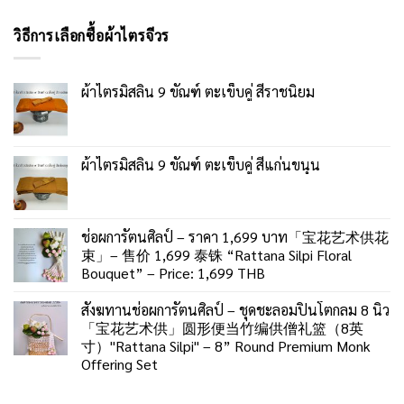
วิธีการเลือกซื้อผ้าไตรจีวร
ผ้าไตรมิสลิน 9 ขัณฑ์ ตะเข็บคู่ สีราชนิยม
ผ้าไตรมิสลิน 9 ขัณฑ์ ตะเข็บคู่ สีแก่นขนุน
ช่อผการัตนศิลป์ – ราคา 1,699 บาท「宝花艺术供花
束」– 售价 1,699 泰铢 “Rattana Silpi Floral
Bouquet” – Price: 1,699 THB
สังฆทานช่อผการัตนศิลป์ – ชุดชะลอมปิ่นโตกลม 8 นิ้ว
「宝花艺术供」圆形便当竹编供僧礼篮（8英
寸）"Rattana Silpi" – 8” Round Premium Monk
Offering Set