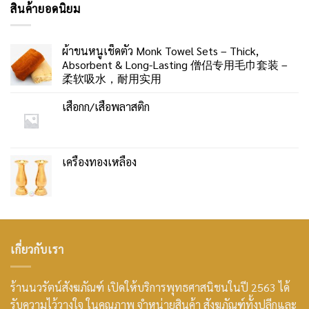
สินค้ายอดนิยม
ผ้าขนหนูเช็ดตัว Monk Towel Sets – Thick,
Absorbent & Long-Lasting 僧侣专用毛巾套装 –
柔软吸水，耐用实用
เสื่อกก/เสื่อพลาสติก
เครื่องทองเหลือง
เกี่ยวกับเรา
ร้านนวรัตน์สังฆภัณฑ์ เปิดให้บริการพุทธศาสนิชนในปี 2563 ได้
รับความไว้วางใจ ในคุณภาพ จำหน่ายสินค้า สังฆภัณฑ์ทั้งปลีกและ