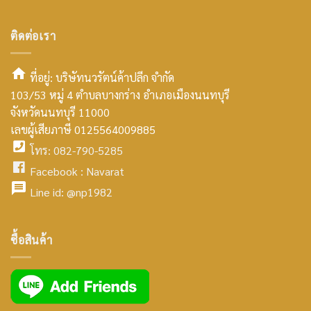
ติดต่อเรา
ที่อยู่: บริษัทนวรัตน์ค้าปลีก จำกัด
103/53 หมู่ 4 ตำบลบางกร่าง อำเภอเมืองนนทบุรี
smt2
จังหวัดนนทบุรี 11000
home
เลขผู้เสียภาษี 0125564009885
โทร: 082-790-5285
icon
facebook
Facebook :
Navarat
facebook
icon
Line id:
@np1982
icon
facebook
ซื้อสินค้า
icon