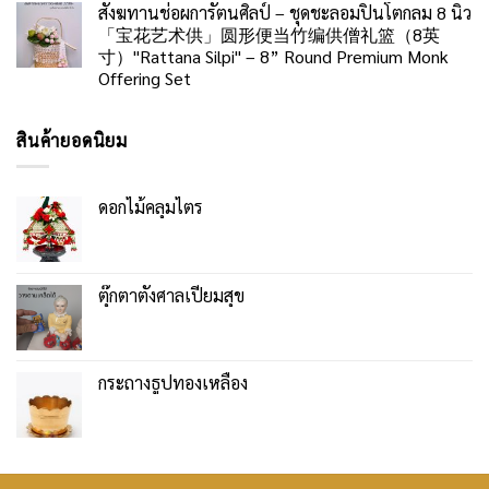
สังฆทานช่อผการัตนศิลป์ – ชุดชะลอมปิ่นโตกลม 8 นิ้ว
「宝花艺术供」圆形便当竹编供僧礼篮（8英
寸）"Rattana Silpi" – 8” Round Premium Monk
Offering Set
สินค้ายอดนิยม
ดอกไม้คลุมไตร
ตุ๊กตาตั้งศาลเปี่ยมสุข
กระถางธูปทองเหลือง