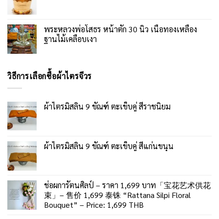
พระหลวงพ่อโสธร หน้าตัก 30 นิ้ว เนื้อทองเหลือง
ฐานไม้เคลือบเงา
วิธีการเลือกซื้อผ้าไตรจีวร
ผ้าไตรมิสลิน 9 ขัณฑ์ ตะเข็บคู่ สีราชนิยม
ผ้าไตรมิสลิน 9 ขัณฑ์ ตะเข็บคู่ สีแก่นขนุน
ช่อผการัตนศิลป์ – ราคา 1,699 บาท「宝花艺术供花
束」– 售价 1,699 泰铢 “Rattana Silpi Floral
Bouquet” – Price: 1,699 THB