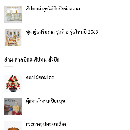
สัปทนผ้าลูกไม้ปักชื่อข้อความ
ชุดกฐินศรีมงคล ชุดที่ ๒ รุ่นใหม่ปี 2569
ย่าม-ตาลปัตร-สัปทน สั่งปัก
ดอกไม้คลุมไตร
ตุ๊กตาตั้งศาลเปี่ยมสุข
กระถางธูปทองเหลือง