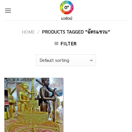
Skip
to
content
HOME
/
PRODUCTS TAGGED “ฉัตรแขวน”
FILTER
Add to
Wishlist