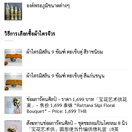
องค์พระภูมิขนาดต่างๆ
วิธีการเลือกซื้อผ้าไตรจีวร
ผ้าไตรมิสลิน 9 ขัณฑ์ ตะเข็บคู่ สีราชนิยม
ผ้าไตรมิสลิน 9 ขัณฑ์ ตะเข็บคู่ สีแก่นขนุน
ช่อผการัตนศิลป์ – ราคา 1,699 บาท「宝花艺术供花
束」– 售价 1,699 泰铢 “Rattana Silpi Floral
Bouquet” – Price: 1,699 THB
สังฆทานช่อผการัตนศิลป์ – ชุดชะลอมปิ่นโตกลม 8 นิ้ว
「宝花艺术供」圆形便当竹编供僧礼篮（8英