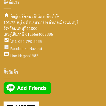
ติดต่อเรา
ที่อยู่: บริษัทนวรัตน์ค้าปลีก จำกัด
103/53 หมู่ 4 ตำบลบางกร่าง อำเภอเมืองนนทบุรี
smt2
จังหวัดนนทบุรี 11000
home
เลขผู้เสียภาษี 0125564009885
โทร: 082-790-5285
icon
facebook
Facebook :
Navarat
facebook
icon
Line id:
@np1982
icon
facebook
ซื้อสินค้า
icon